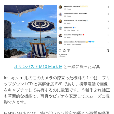
オリンパス E-M10 Mark IV
と一緒に撮った写真
Instagram 用のこのカメラの際立った機能の 1 つは、フリ
ップダウン LCD と高解像度 EVF であり、携帯電話で画像
をキャプチャして共有するのに最適です。 5 軸手ぶれ補正
も革新的な機能で、写真やビデオを安定してスムーズに撮
影できます。
E-M10 Mark IV は、特に低い ISO 設定で優れた画質を提供