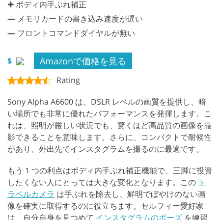
✚ ボディ内手ぶれ補正
—
メモリカードの書き込み速度が遅い
—
フロントコマンドダイヤルが無い
Amazonで価格を見る
$
Rating
Sony Alpha A6600 は、DSLR レベルの画質を提供し、暗
い場所でも非常に優れたパフォーマンスを発揮します。こ
れは、照明が厳しい状況でも、驚くほど高品質の画像を撮
影できることを意味します。さらに、コンパクトで耐候性
があり、外出先でインスタグラムを撮るのに最適です。
もう 1 つの利点はボディ内手ぶれ補正機能で、三脚に投資
したくない人にとっては大きな変化となります。この
ト
ラベルカメラ
は手ぶれを除去し、鮮明でぼやけのない画
像を確実に取得するのに役立ちます。セルフィー愛好家
は、自分自身を見つめて
インスタグラムのポーズ
を練習