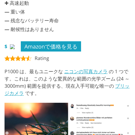
✚ 高速起動
—
重い体
—
残念なバッテリー寿命
—
耐候性はありません
Amazonで価格を見る
$
Rating
P1000 は、最もユニークな
ニコンの写真カメラ
の 1 つで
す。これは、このような驚異的な範囲の光学ズーム (24 ～
3000mm) 範囲を提供する、現在入手可能な唯一の
ブリッ
ジカメラ
です。