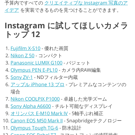
予算内ですべての
クリエイティブな Instagram 写真のア
イデア
を実装できるものを見つけることができます。
Instagram に試してほしいカメラ
トップ 12
Fujifilm X-S10
-
優れた画質
Nikon Z 50
-
コンパクト
Panasonic LUMIX G100
-
バジェット
Olympus PEN E-PL10
-
カメラ内RAW編集
Sony ZV-1
-
NDフィルター内蔵
アップル iPhone 13 プロ
-
プレミアムなコンテンツの
場合
Nikon COOLPIX P1000
-
卓越した光学ズーム
Sony Alpha A6600
-
チルト可能なディスプレイ
オリンパス E-M10 Mark IV
-
5軸手ぶれ補正
Canon EOS M50 Mark II
-
Snapbridgeテクノロジー
Olympus Tough TG-6
-
防水設計
Canon EOS Rebel T7
-
スマートフォンで遠隔操作