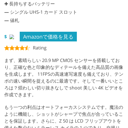
✚ 長持ちするバッテリー
—
シングル UHS-1 カード スロット
—
値札
Amazonで価格を見る
$
Rating
まず、素晴らしい 20.9 MP CMOS センサーを搭載してお
り、正確な色と印象的なディテールを備えた高品質の画像
を生成します。 11FPSの高速連写速度も備えており、テン
ポの速い瞬間を捉えるのに最適です。そして一番いいとこ
ろは？煩わしい切り抜きなしで shoot 美しい 4K ビデオを
作成できます。
もう一つの利点はオートフォーカスシステムです。魔法の
ように機能し、ショットがシャープで焦点が合っているこ
とを保証します。さらに、Z 50 は LCD フリップアウトを
備えた数少ないミラーレス カメラの 1 つであり、自撮り