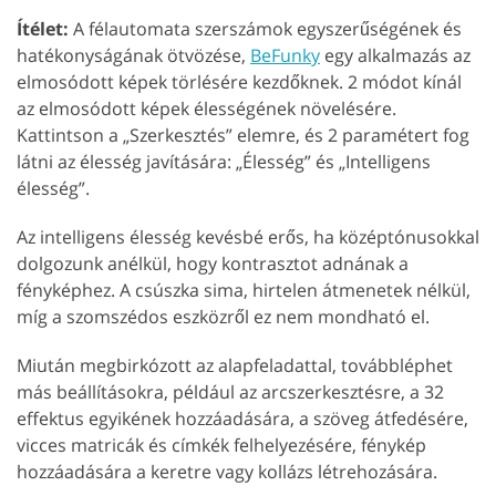
Ítélet:
A félautomata szerszámok egyszerűségének és
hatékonyságának ötvözése,
BeFunky
egy alkalmazás az
elmosódott képek törlésére kezdőknek. 2 módot kínál
az elmosódott képek élességének növelésére.
Kattintson a „Szerkesztés” elemre, és 2 paramétert fog
látni az élesség javítására: „Élesség” és „Intelligens
élesség”.
Az intelligens élesség kevésbé erős, ha középtónusokkal
dolgozunk anélkül, hogy kontrasztot adnának a
fényképhez. A csúszka sima, hirtelen átmenetek nélkül,
míg a szomszédos eszközről ez nem mondható el.
Miután megbirkózott az alapfeladattal, továbbléphet
más beállításokra, például az arcszerkesztésre, a 32
effektus egyikének hozzáadására, a szöveg átfedésére,
vicces matricák és címkék felhelyezésére, fénykép
hozzáadására a keretre vagy kollázs létrehozására.