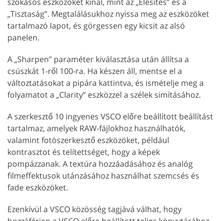
szokásos eszközöket kínál, mint az „Élesítés” és a
„Tisztaság”. Megtalálásukhoz nyissa meg az eszközöket
tartalmazó lapot, és görgessen egy kicsit az alsó
panelen.
A „Sharpen” paraméter kiválasztása után állítsa a
csúszkát 1-ről 100-ra. Ha készen áll, mentse el a
változtatásokat a pipára kattintva, és ismételje meg a
folyamatot a „Clarity” eszközzel a szélek simításához.
A szerkesztő 10 ingyenes VSCO előre beállított beállítást
tartalmaz, amelyek RAW-fájlokhoz használhatók,
valamint fotószerkesztő eszközöket, például
kontrasztot és telítettséget, hogy a képek
pompázzanak. A textúra hozzáadásához és analóg
filmeffektusok utánzásához használhat szemcsés és
fade eszközöket.
Ezenkívül a VSCO közösség tagjává válhat, hogy
hozzáférjen a VSCO előre beállított teljes könyvtárához,