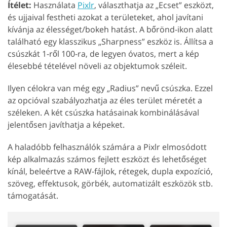
Ítélet:
Használata
Pixlr
, választhatja az „Ecset” eszközt,
és ujjaival festheti azokat a területeket, ahol javítani
kívánja az élességet/bokeh hatást. A bőrönd-ikon alatt
található egy klasszikus „Sharpness” eszköz is. Állítsa a
csúszkát 1-ről 100-ra, de legyen óvatos, mert a kép
élesebbé tételével növeli az objektumok széleit.
Ilyen célokra van még egy „Radius” nevű csúszka. Ezzel
az opcióval szabályozhatja az éles terület méretét a
széleken. A két csúszka hatásainak kombinálásával
jelentősen javíthatja a képeket.
A haladóbb felhasználók számára a Pixlr elmosódott
kép alkalmazás számos fejlett eszközt és lehetőséget
kínál, beleértve a RAW-fájlok, rétegek, dupla expozíció,
szöveg, effektusok, görbék, automatizált eszközök stb.
támogatását.