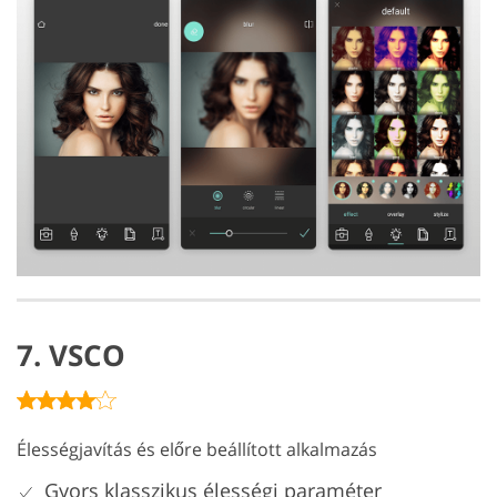
7. VSCO
Élességjavítás és előre beállított alkalmazás
Gyors klasszikus élességi paraméter