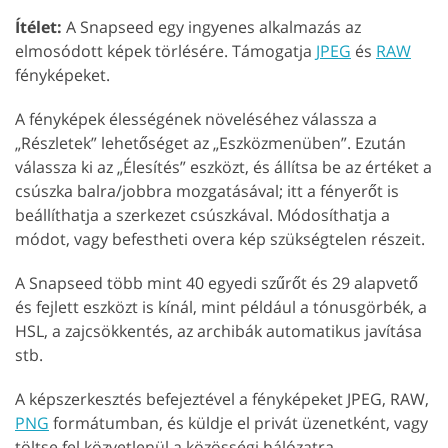
Ítélet:
A Snapseed egy ingyenes alkalmazás az
elmosódott képek törlésére. Támogatja
JPEG
és
RAW
fényképeket.
A fényképek élességének növeléséhez válassza a
„Részletek” lehetőséget az „Eszközmenüben”. Ezután
válassza ki az „Élesítés” eszközt, és állítsa be az értéket a
csúszka balra/jobbra mozgatásával; itt a fényerőt is
beállíthatja a szerkezet csúszkával. Módosíthatja a
módot, vagy befestheti overa kép szükségtelen részeit.
A Snapseed több mint 40 egyedi szűrőt és 29 alapvető
és fejlett eszközt is kínál, mint például a tónusgörbék, a
HSL, a zajcsökkentés, az archibák automatikus javítása
stb.
A képszerkesztés befejeztével a fényképeket JPEG, RAW,
PNG
formátumban, és küldje el privát üzenetként, vagy
töltse fel közvetlenül a közösségi hálózatra.