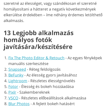
szeretné az élességet, vagy szándékosan el szeretné
homályosítani a hátteret a negatív következmények
elkerülése érdekében – íme néhány érdemes letölthető
alkalmazás.
13 Legjobb alkalmazás
homályos fotók
javítására/készítésére
Fix The Photo Editor & Retouch
-
Az egyes fényképek
manuális szerkesztése
Snapseed
-
Réteg feldolgozás
BeFunky
-
Az élesség gyors javításához
Lightroom
-
Részletes élességnövelés
Fotor
-
Élesség és bokeh hozzáadása
Pixlr
-
Szakembereknek
VSCO
-
Részletes előbeállítások alkalmazása
Blur Photos
-
A fejlett bokeh hatásért