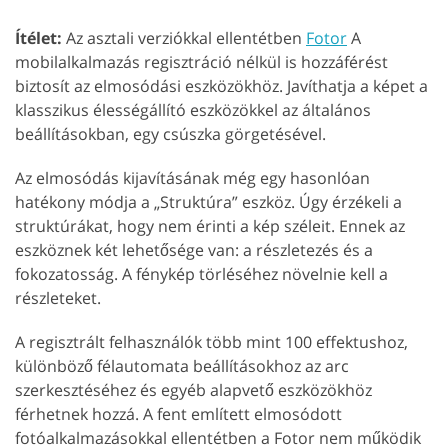
Ítélet:
Az asztali verziókkal ellentétben
Fotor
A
mobilalkalmazás regisztráció nélkül is hozzáférést
biztosít az elmosódási eszközökhöz. Javíthatja a képet a
klasszikus élességállító eszközökkel az általános
beállításokban, egy csúszka görgetésével.
Az elmosódás kijavításának még egy hasonlóan
hatékony módja a „Struktúra” eszköz. Úgy érzékeli a
struktúrákat, hogy nem érinti a kép széleit. Ennek az
eszköznek két lehetősége van: a részletezés és a
fokozatosság. A fénykép törléséhez növelnie kell a
részleteket.
A regisztrált felhasználók több mint 100 effektushoz,
különböző félautomata beállításokhoz az arc
szerkesztéséhez és egyéb alapvető eszközökhöz
férhetnek hozzá. A fent említett elmosódott
fotóalkalmazásokkal ellentétben a Fotor nem működik