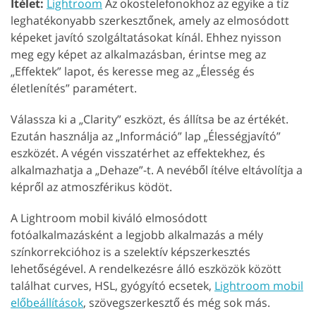
Ítélet:
Lightroom
Az okostelefonokhoz az egyike a tíz
leghatékonyabb szerkesztőnek, amely az elmosódott
képeket javító szolgáltatásokat kínál. Ehhez nyisson
meg egy képet az alkalmazásban, érintse meg az
„Effektek” lapot, és keresse meg az „Élesség és
életlenítés” paramétert.
Válassza ki a „Clarity” eszközt, és állítsa be az értékét.
Ezután használja az „Információ” lap „Élességjavító”
eszközét. A végén visszatérhet az effektekhez, és
alkalmazhatja a „Dehaze”-t. A nevéből ítélve eltávolítja a
képről az atmoszférikus ködöt.
A Lightroom mobil kiváló elmosódott
fotóalkalmazásként a legjobb alkalmazás a mély
színkorrekcióhoz is a szelektív képszerkesztés
lehetőségével. A rendelkezésre álló eszközök között
találhat curves, HSL, gyógyító ecsetek,
Lightroom mobil
előbeállítások
, szövegszerkesztő és még sok más.