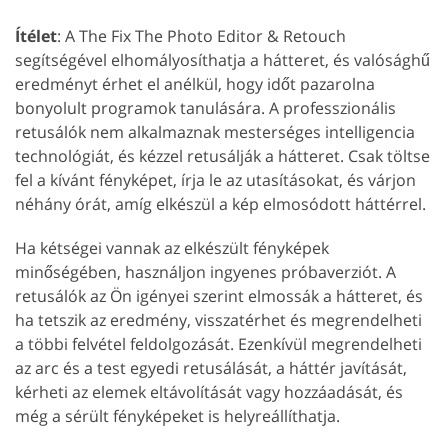
Ítélet
: A The Fix The Photo Editor & Retouch
segítségével elhomályosíthatja a hátteret, és valósághű
eredményt érhet el anélkül, hogy időt pazarolna
bonyolult programok tanulására. A professzionális
retusálók nem alkalmaznak mesterséges intelligencia
technológiát, és kézzel retusálják a hátteret. Csak töltse
fel a kívánt fényképet, írja le az utasításokat, és várjon
néhány órát, amíg elkészül a kép elmosódott háttérrel.
Ha kétségei vannak az elkészült fényképek
minőségében, használjon ingyenes próbaverziót. A
retusálók az Ön igényei szerint elmossák a hátteret, és
ha tetszik az eredmény, visszatérhet és megrendelheti
a többi felvétel feldolgozását. Ezenkívül megrendelheti
az arc és a test egyedi retusálását, a háttér javítását,
kérheti az elemek eltávolítását vagy hozzáadását, és
még a sérült fényképeket is helyreállíthatja.