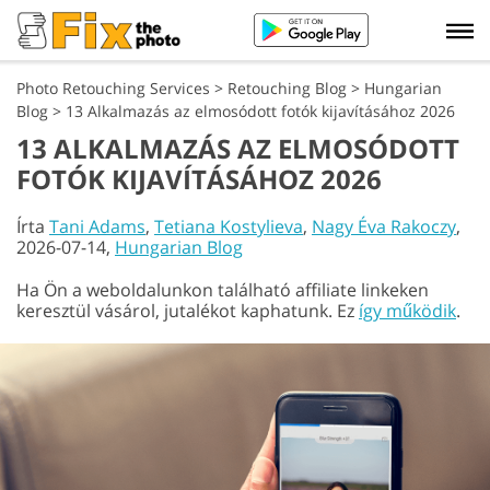
Photo Retouching Services
>
Retouching Blog
>
Hungarian
Blog
>
13 Alkalmazás az elmosódott fotók kijavításához 2026
13 ALKALMAZÁS AZ ELMOSÓDOTT
FOTÓK KIJAVÍTÁSÁHOZ 2026
Írta
Tani Adams
,
Tetiana Kostylieva
,
Nagy Éva Rakoczy
,
2026-07-14,
Hungarian Blog
Ha Ön a weboldalunkon található affiliate linkeken
keresztül vásárol, jutalékot kaphatunk. Ez
így működik
.