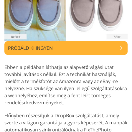
PRÓBÁLD KI INGYEN
Ebben a példában láthatja az alapvető vágási utat
további javítások nélkül. Ezt a technikát használják,
mielőtt a termékfotót az Amazonra vagy az eBay -re
helyezné. Ha szüksége van ilyen jellegű szolgáltatásokra
a webhelyéhez, említse meg a fent leírt tömeges
rendelési kedvezményeket.
Előnyben részesítjük a DropBox szolgáltatást, amely
szerte a világon garantálja a gyors képcserét. A mappák
automatikusan szinkronizálódnak a FixThePhoto