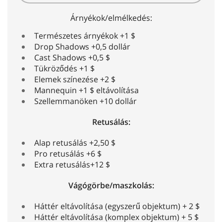
Árnyékok/elmélkedés:
Természetes árnyékok +1 $
Drop Shadows +0,5 dollár
Cast Shadows +0,5 $
Tükröződés +1 $
Elemek színezése +2 $
Mannequin +1 $ eltávolítása
Szellemmanöken +10 dollár
Retusálás:
Alap retusálás +2,50 $
Pro retusálás +6 $
Extra retusálás+12 $
Vágógörbe/maszkolás:
Háttér eltávolítása (egyszerű objektum) + 2 $
Háttér eltávolítása (komplex objektum) + 5 $