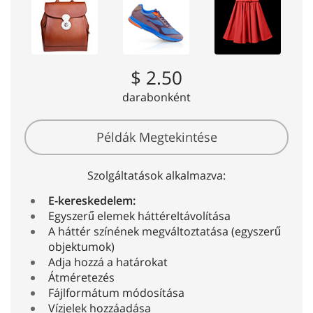
$ 2.50
darabonként
Példák Megtekintése
Szolgáltatások alkalmazva:
E-kereskedelem:
Egyszerű elemek háttéreltávolítása
A háttér színének megváltoztatása (egyszerű
objektumok)
Adja hozzá a határokat
Átméretezés
Fájlformátum módosítása
Vízjelek hozzáadása