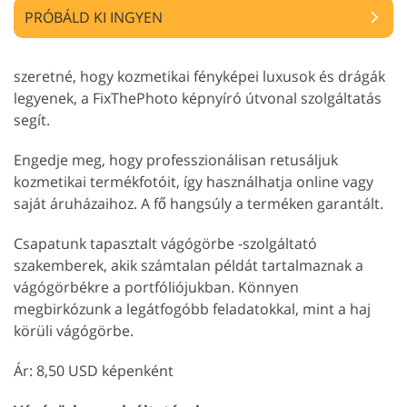
PRÓBÁLD KI INGYEN
szeretné, hogy kozmetikai fényképei luxusok és drágák
legyenek, a FixThePhoto képnyíró útvonal szolgáltatás
segít.
Engedje meg, hogy professzionálisan retusáljuk
kozmetikai termékfotóit, így használhatja online vagy
saját áruházaihoz. A fő hangsúly a terméken garantált.
Csapatunk tapasztalt vágógörbe -szolgáltató
szakemberek, akik számtalan példát tartalmaznak a
vágógörbékre a portfóliójukban. Könnyen
megbirkózunk a legátfogóbb feladatokkal, mint a haj
körüli vágógörbe.
Ár: 8,50 USD képenként