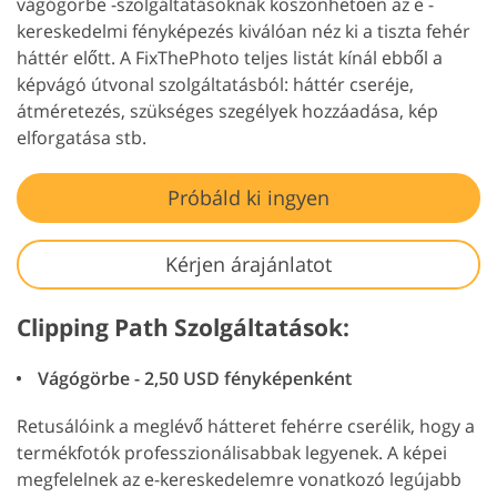
vágógörbe -szolgáltatásoknak köszönhetően az e -
kereskedelmi fényképezés kiválóan néz ki a tiszta fehér
háttér előtt. A FixThePhoto teljes listát kínál ebből a
képvágó útvonal szolgáltatásból: háttér cseréje,
átméretezés, szükséges szegélyek hozzáadása, kép
elforgatása stb.
Próbáld ki ingyen
Kérjen árajánlatot
Clipping Path Szolgáltatások:
Vágógörbe - 2,50 USD fényképenként
Retusálóink a meglévő hátteret fehérre cserélik, hogy a
termékfotók professzionálisabbak legyenek. A képei
megfelelnek az e-kereskedelemre vonatkozó legújabb