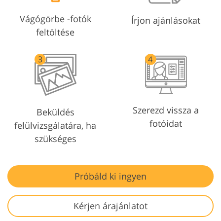
Vágógörbe -fotók
Írjon ajánlásokat
feltöltése
Szerezd vissza a
Beküldés
fotóidat
felülvizsgálatára, ha
szükséges
Próbáld ki ingyen
Kérjen árajánlatot