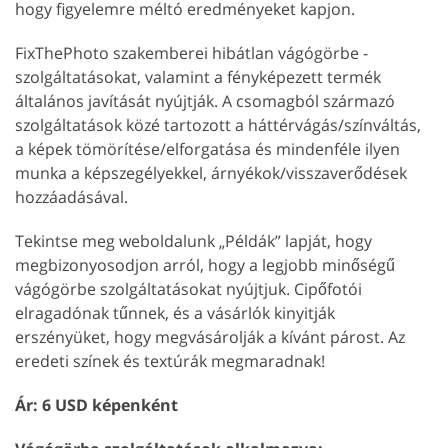
hogy figyelemre méltó eredményeket kapjon.
FixThePhoto szakemberei hibátlan vágógörbe -
szolgáltatásokat, valamint a fényképezett termék
általános javítását nyújtják. A csomagból származó
szolgáltatások közé tartozott a háttérvágás/színváltás,
a képek tömörítése/elforgatása és mindenféle ilyen
munka a képszegélyekkel, árnyékok/visszaverődések
hozzáadásával.
Tekintse meg weboldalunk „Példák” lapját, hogy
megbizonyosodjon arról, hogy a legjobb minőségű
vágógörbe szolgáltatásokat nyújtjuk. Cipőfotói
elragadónak tűnnek, és a vásárlók kinyitják
erszényüket, hogy megvásárolják a kívánt párost. Az
eredeti színek és textúrák megmaradnak!
Ár: 6 USD képenként