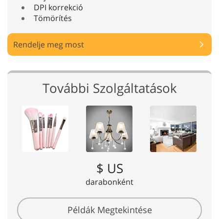
DPI korrekció
Tömörítés
Rendelje meg most
További Szolgáltatások
$ US
darabonként
Példák Megtekintése