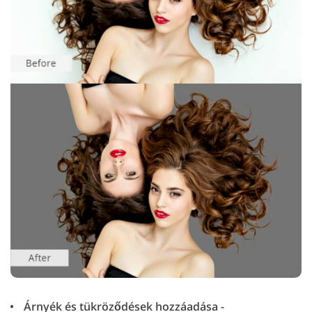
Árnyék és tükröződések hozzáadása -