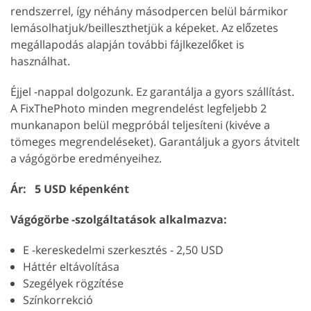
rendszerrel, így néhány másodpercen belül bármikor
lemásolhatjuk/beilleszthetjük a képeket. Az előzetes
megállapodás alapján további fájlkezelőket is
használhat.
Éjjel -nappal dolgozunk. Ez garantálja a gyors szállítást.
A FixThePhoto minden megrendelést legfeljebb 2
munkanapon belül megpróbál teljesíteni (kivéve a
tömeges megrendeléseket). Garantáljuk a gyors átvitelt
a vágógörbe eredményeihez.
Ár: 5 USD képenként
Vágógörbe -szolgáltatások alkalmazva:
E -kereskedelmi szerkesztés - 2,50 USD
Háttér eltávolítása
Szegélyek rögzítése
Színkorrekció