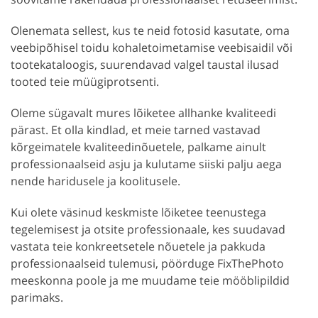
Olenemata sellest, kus te neid fotosid kasutate, oma
veebipõhisel toidu kohaletoimetamise veebisaidil või
tootekataloogis, suurendavad valgel taustal ilusad
tooted teie müügiprotsenti.
Oleme sügavalt mures lõiketee allhanke kvaliteedi
pärast. Et olla kindlad, et meie tarned vastavad
kõrgeimatele kvaliteedinõuetele, palkame ainult
professionaalseid asju ja kulutame siiski palju aega
nende haridusele ja koolitusele.
Kui olete väsinud keskmiste lõiketee teenustega
tegelemisest ja otsite professionaale, kes suudavad
vastata teie konkreetsetele nõuetele ja pakkuda
professionaalseid tulemusi, pöörduge FixThePhoto
meeskonna poole ja me muudame teie mööblipildid
parimaks.