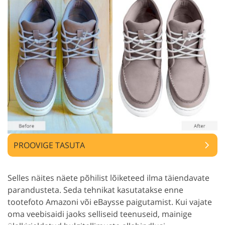
PROOVIGE TASUTA
Selles näites näete põhilist lõiketeed ilma täiendavate
parandusteta. Seda tehnikat kasutatakse enne
tootefoto Amazoni või eBaysse paigutamist. Kui vajate
oma veebisaidi jaoks selliseid teenuseid, mainige