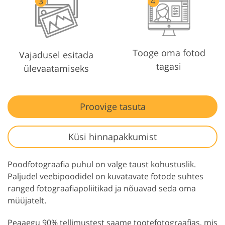
Tooge oma fotod
Vajadusel esitada
tagasi
ülevaatamiseks
Proovige tasuta
Küsi hinnapakkumist
Poodfotograafia puhul on valge taust kohustuslik.
Paljudel veebipoodidel on kuvatavate fotode suhtes
ranged fotograafiapoliitikad ja nõuavad seda oma
müüjatelt.
Peaaegu 90% tellimustest saame tootefotograafias, mis