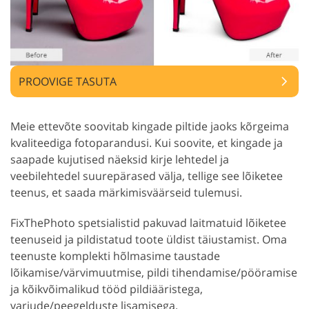
PROOVIGE TASUTA
Meie ettevõte soovitab kingade piltide jaoks kõrgeima
kvaliteediga fotoparandusi. Kui soovite, et kingade ja
saapade kujutised näeksid kirje lehtedel ja
veebilehtedel suurepärased välja, tellige see lõiketee
teenus, et saada märkimisväärseid tulemusi.
FixThePhoto spetsialistid pakuvad laitmatuid lõiketee
teenuseid ja pildistatud toote üldist täiustamist. Oma
teenuste komplekti hõlmasime taustade
lõikamise/värvimuutmise, pildi tihendamise/pööramise
ja kõikvõimalikud tööd pildiääristega,
varjude/peegelduste lisamisega.