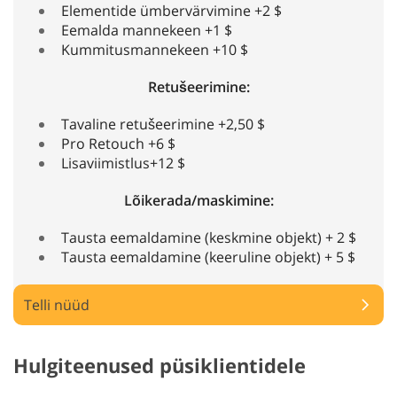
Elementide ümbervärvimine +2 $
Eemalda mannekeen +1 $
Kummitusmannekeen +10 $
Retušeerimine:
Tavaline retušeerimine +2,50 $
Pro Retouch +6 $
Lisaviimistlus+12 $
Lõikerada/maskimine:
Tausta eemaldamine (keskmine objekt) + 2 $
Tausta eemaldamine (keeruline objekt) + 5 $
Telli nüüd
Hulgiteenused püsiklientidele