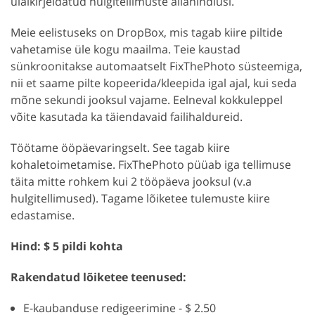
ülalkirjeldatud hulgitellimuste allahindlusi.
Meie eelistuseks on DropBox, mis tagab kiire piltide
vahetamise üle kogu maailma. Teie kaustad
sünkroonitakse automaatselt FixThePhoto süsteemiga,
nii et saame pilte kopeerida/kleepida igal ajal, kui seda
mõne sekundi jooksul vajame. Eelneval kokkuleppel
võite kasutada ka täiendavaid failihaldureid.
Töötame ööpäevaringselt. See tagab kiire
kohaletoimetamise. FixThePhoto püüab iga tellimuse
täita mitte rohkem kui 2 tööpäeva jooksul (v.a
hulgitellimused). Tagame lõiketee tulemuste kiire
edastamise.
Hind: $ 5 pildi kohta
Rakendatud lõiketee teenused:
E-kaubanduse redigeerimine - $ 2.50