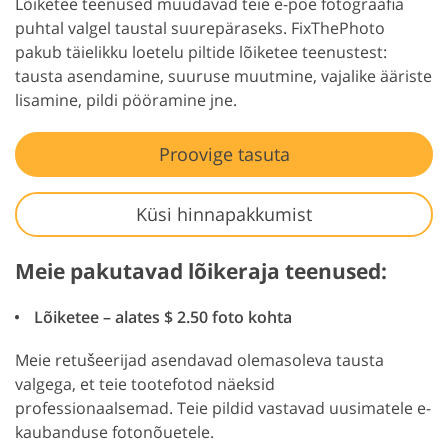
Lõiketee teenused muudavad teie e-poe fotograafia
puhtal valgel taustal suurepäraseks. FixThePhoto
pakub täielikku loetelu piltide lõiketee teenustest:
tausta asendamine, suuruse muutmine, vajalike ääriste
lisamine, pildi pööramine jne.
Proovige tasuta
Küsi hinnapakkumist
Meie pakutavad lõikeraja teenused:
Lõiketee – alates $ 2.50 foto kohta
Meie retušeerijad asendavad olemasoleva tausta
valgega, et teie tootefotod näeksid
professionaalsemad. Teie pildid vastavad uusimatele e-
kaubanduse fotonõuetele.