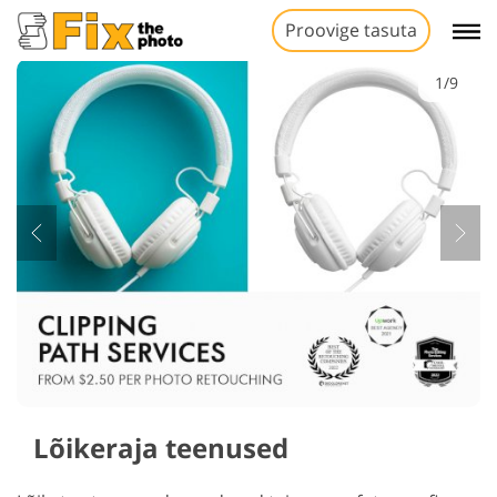
Proovige tasuta
1/9
Lõikeraja teenused