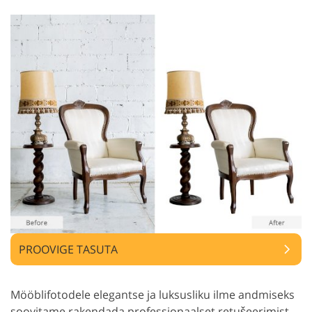
PROOVIGE TASUTA
Mööblifotodele elegantse ja luksusliku ilme andmiseks
soovitame rakendada professionaalset retušeerimist.