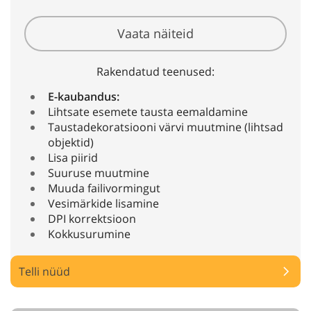
Vaata näiteid
Rakendatud teenused:
E-kaubandus:
Lihtsate esemete tausta eemaldamine
Taustadekoratsiooni värvi muutmine (lihtsad
objektid)
Lisa piirid
Suuruse muutmine
Muuda failivormingut
Vesimärkide lisamine
DPI korrektsioon
Kokkusurumine
Telli nüüd