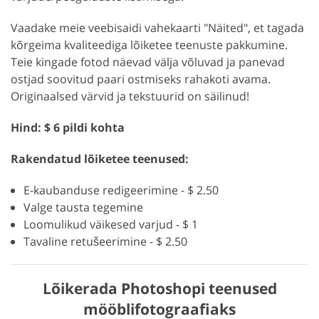
Vaadake meie veebisaidi vahekaarti "Näited", et tagada
kõrgeima kvaliteediga lõiketee teenuste pakkumine.
Teie kingade fotod näevad välja võluvad ja panevad
ostjad soovitud paari ostmiseks rahakoti avama.
Originaalsed värvid ja tekstuurid on säilinud!
Hind: $ 6 pildi kohta
Rakendatud lõiketee teenused:
E-kaubanduse redigeerimine - $ 2.50
Valge tausta tegemine
Loomulikud väikesed varjud - $ 1
Tavaline retušeerimine - $ 2.50
Lõikerada Photoshopi teenused
mööblifotograafiaks