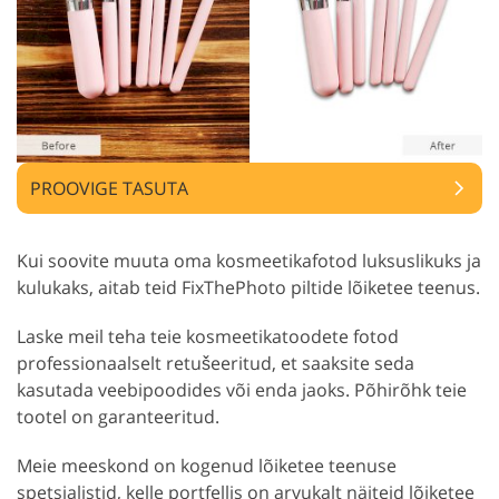
PROOVIGE TASUTA
Kui soovite muuta oma kosmeetikafotod luksuslikuks ja
kulukaks, aitab teid FixThePhoto piltide lõiketee teenus.
Laske meil teha teie kosmeetikatoodete fotod
professionaalselt retušeeritud, et saaksite seda
kasutada veebipoodides või enda jaoks. Põhirõhk teie
tootel on garanteeritud.
Meie meeskond on kogenud lõiketee teenuse
spetsialistid, kelle portfellis on arvukalt näiteid lõiketee