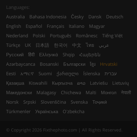
Languages:
Australia
Bahasa Indonesia
Česky
Dansk
Deutsch
English
Español
Français
Italiano
Magyar
Nederland
Polski
Português
Românesc
Tiếng Việt
Türkçe
UK
日本語
한국어
中文
ไทย
عربي
Русский
हिंदी
Ελληνικά
Shqip
Հայերեն
Azərbaycanca
Bosanski
Български
ខ្មែរ
Hrvatski
Eesti
አማርኛ
Suomi
ქართული
Íslenska
עברית
Қазақша
Kiswahili
Кыргызча
ລາວ
Latviešu
Lietuvių
Македонски
Malagasy
Chichewa
Malti
Монгол
नेपाली
Norsk
Srpski
Slovenščina
Svenska
Тоҷикӣ
Türkmenler
Українська
Oʻzbekcha
© Copyright 2026 Fixthephoto.com | All Rights Reserved.