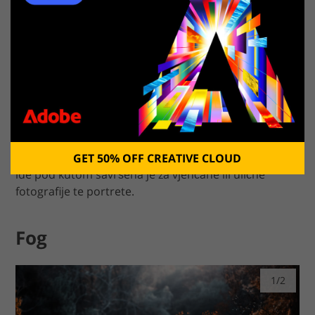
Download Free
View the Full Collection
Ove besplatne guste četke za dim mogu se koristiti za
stvaranje prekrasnih bijelih oblaka. Struja dima koja
GET 50% OFF CREATIVE CLOUD
ide pod kutom savršena je za vjenčane ili ulične
fotografije te portrete.
Fog
1/2