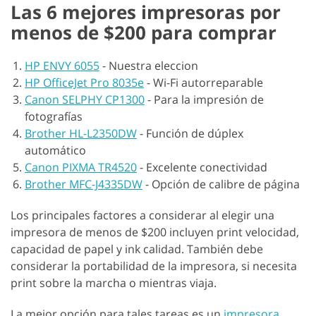
Las 6 mejores impresoras por
menos de $200 para comprar
HP ENVY 6055
-
Nuestra eleccion
HP OfficeJet Pro 8035e
-
Wi-Fi autorreparable
Canon SELPHY CP1300
-
Para la impresión de
fotografías
Brother HL-L2350DW
-
Función de dúplex
automático
Canon PIXMA TR4520
-
Excelente conectividad
Brother MFC-J4335DW
-
Opción de calibre de página
Los principales factores a considerar al elegir una
impresora de menos de $200 incluyen print velocidad,
capacidad de papel y ink calidad. También debe
considerar la portabilidad de la impresora, si necesita
print sobre la marcha o mientras viaja.
La mejor opción para tales tareas es un
impresora