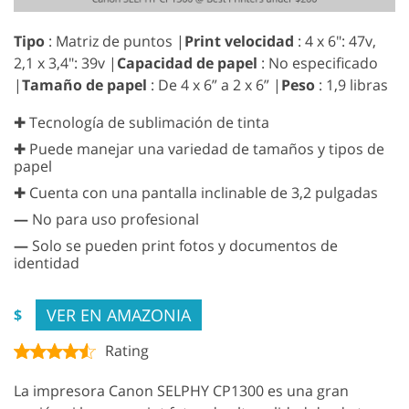
Tipo
: Matriz de puntos |
Print velocidad
: 4 x 6": 47v,
2,1 x 3,4": 39v |
Capacidad de papel
: No especificado
|
Tamaño de papel
: De 4 x 6” a 2 x 6” |
Peso
: 1,9 libras
✚ Tecnología de sublimación de tinta
✚ Puede manejar una variedad de tamaños y tipos de
papel
✚ Cuenta con una pantalla inclinable de 3,2 pulgadas
—
No para uso profesional
—
Solo se pueden print fotos y documentos de
identidad
VER EN AMAZONIA
$
Rating
La impresora Canon SELPHY CP1300 es una gran