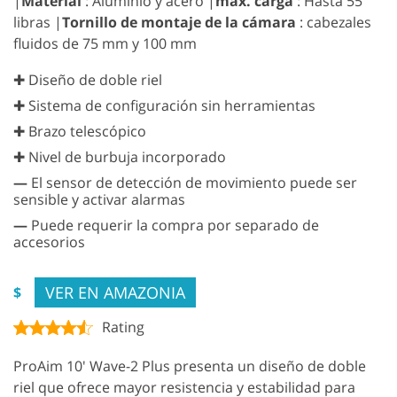
|
Material
: Aluminio y acero |
máx. carga
: Hasta 55
libras |
Tornillo de montaje de la cámara
: cabezales
fluidos de 75 mm y 100 mm
✚ Diseño de doble riel
✚ Sistema de configuración sin herramientas
✚ Brazo telescópico
✚ Nivel de burbuja incorporado
—
El sensor de detección de movimiento puede ser
sensible y activar alarmas
—
Puede requerir la compra por separado de
accesorios
VER EN AMAZONIA
$
Rating
ProAim 10' Wave-2 Plus presenta un diseño de doble
riel que ofrece mayor resistencia y estabilidad para