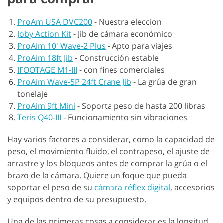
ProAm USA DVC200
-
Nuestra eleccion
Joby Action Kit
-
Jib de cámara económico
ProAim 10' Wave-2 Plus
-
Apto para viajes
ProAim 18ft Jib
-
Construcción estable
IFOOTAGE M1-III
-
con fines comerciales
ProAim Wave-5P 24ft Crane Jib
-
La grúa de gran
tonelaje
ProAim 9ft Mini
-
Soporta peso de hasta 200 libras
Teris Q40-III
-
Funcionamiento sin vibraciones
Hay varios factores a considerar, como la capacidad de
peso, el movimiento fluido, el contrapeso, el ajuste de
arrastre y los bloqueos antes de comprar la grúa o el
brazo de la cámara. Quiere un foque que pueda
soportar el peso de su
cámara réflex digital
, accesorios
y equipos dentro de su presupuesto.
Una de las primeras cosas a considerar es la longitud