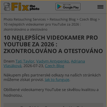
Photo Retouching Services
>
Retouching Blog
>
Czech Blog
>
10 nejlepších videokamer pro YouTube za 2026 :
zkontrolováno a otestováno
10 NEJLEPŠÍCH VIDEOKAMER PRO
YOUTUBE ZA 2026 :
ZKONTROLOVÁNO A OTESTOVÁNO
Dnem
Tati Taylor
,
Vadym Antypenko
,
Adriana
Vlasáková
, 2026-07-23,
Czech Blog
Nákupem přes partnerské odkazy na našich stránkách
můžeme získat provizi.
Jak to funguje
.
Oblíbené videokamery YouTube se skvělou kvalitou a
hodnotou.