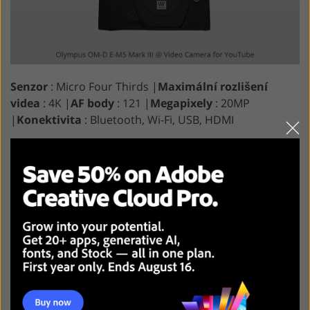
Senzor
: Micro Four Thirds |
Maximální rozlišení
videa
: 4K |
AF body
: 121 |
Megapixely
: 20MP
|
Konektivita
: Bluetooth, Wi-Fi, USB, HDMI
✚ Špičková kvalita obrazu
✚ 5osá stabilizace uvnitř těla
✚ Sériová rychlost 30 snímků za sekundu a vynikající
systém automatického ostření
✚ Design odolný proti stříkající vodě
—
Těžší ve srovnání s jinými modely
—
Žádný vyhrazený port pro sluchátka
—
Není šetrný k rozpočtu