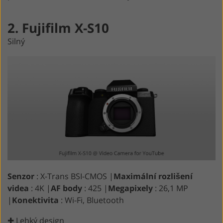
2. Fujifilm X-S10
Silný
Senzor
: X-Trans BSI-CMOS |
Maximální rozlišení
videa
: 4K |
AF body
: 425 |
Megapixely
: 26,1 MP
|
Konektivita
: Wi-Fi, Bluetooth
✚ Lehký design