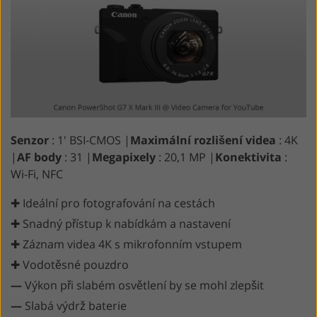
Senzor
: 1' BSI-CMOS |
Maximální rozlišení videa
: 4K
|
AF body
: 31 |
Megapixely
: 20,1 MP |
Konektivita
:
Wi-Fi, NFC
✚ Ideální pro fotografování na cestách
✚ Snadný přístup k nabídkám a nastavení
✚ Záznam videa 4K s mikrofonním vstupem
✚ Vodotěsné pouzdro
—
Výkon při slabém osvětlení by se mohl zlepšit
—
Slabá výdrž baterie