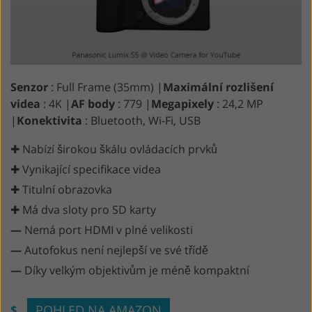
Senzor
: Full Frame (35mm) |
Maximální rozlišení
videa
: 4K |
AF body
: 779 |
Megapixely
: 24,2 MP
|
Konektivita
: Bluetooth, Wi-Fi, USB
✚ Nabízí širokou škálu ovládacích prvků
✚ Vynikající specifikace videa
✚ Titulní obrazovka
✚ Má dva sloty pro SD karty
—
Nemá port HDMI v plné velikosti
—
Autofokus není nejlepší ve své třídě
—
Díky velkým objektivům je méně kompaktní
POHLED NA AMAZON
$