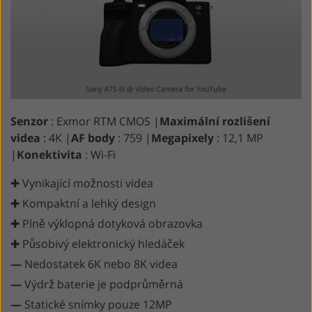
Senzor
: Exmor RTM CMOS |
Maximální rozlišení
videa
: 4K |
AF body
: 759 |
Megapixely
: 12,1 MP
|
Konektivita
: Wi-Fi
✚ Vynikající možnosti videa
✚ Kompaktní a lehký design
✚ Plně výklopná dotyková obrazovka
✚ Působivý elektronický hledáček
—
Nedostatek 6K nebo 8K videa
—
Výdrž baterie je podprůměrná
—
Statické snímky pouze 12MP