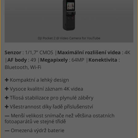
Senzor
: 1/1,7” CMOS |
Maximální rozlišení videa
: 4K
|
AF body
: 49 |
Megapixely
: 64MP |
Konektivita
:
Bluetooth, Wi-Fi
✚ Kompaktní a lehký design
✚ Vysoce kvalitní záznam 4K videa
✚ Tříosá stabilizace pro plynulé záběry
✚ Všestrannost díky řadě příslušenství
—
Menší velikost snímače než většina ostatních
fotoaparátů ve stejné třídě
—
Omezená výdrž baterie