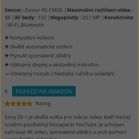
Senzor
: Exmor RS CMOS |
Maximální rozlišení videa
:
4K |
AF body
: 192 |
Megapixely
: 20,1 MP |
Konektivita
: Wi-Fi, Bluetooth
✚ Kompaktní velikost
✚ Skvělé automatické ostření
✚ Plynulé zpomalené záběry
✚ Výklopný displej a vestavěný mikrofon
—
Omezený rozsah z hlediska ručního ovládání
POHLED NA AMAZON
$
Rating
Sony ZV-1 je skvělá volba pro tvůrce videa, kteří hledají
snadno použitelný fotoaparát YouTube. Je schopen
nahrávat 4K video, zpomalené záběry a zvuk pomocí