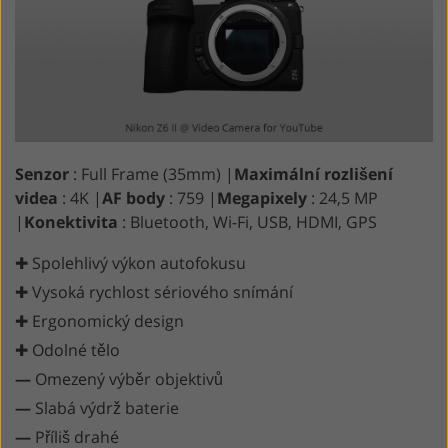
Senzor
: Full Frame (35mm) |
Maximální rozlišení
videa
: 4K |
AF body
: 759 |
Megapixely
: 24,5 MP
|
Konektivita
: Bluetooth, Wi-Fi, USB, HDMI, GPS
✚ Spolehlivý výkon autofokusu
✚ Vysoká rychlost sériového snímání
✚ Ergonomický design
✚ Odolné tělo
—
Omezený výběr objektivů
—
Slabá výdrž baterie
—
Příliš drahé