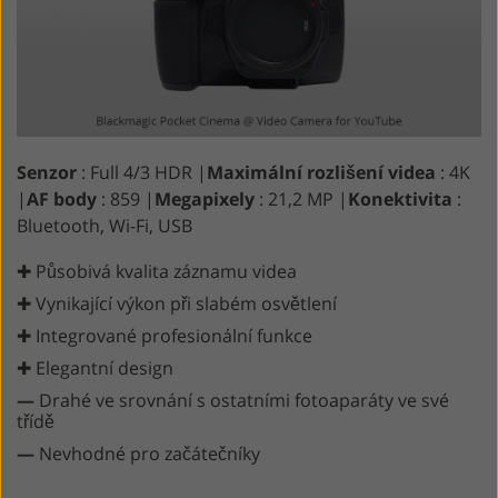
Senzor
: Full 4/3 HDR |
Maximální rozlišení videa
: 4K
|
AF body
: 859 |
Megapixely
: 21,2 MP |
Konektivita
:
Bluetooth, Wi-Fi, USB
✚ Působivá kvalita záznamu videa
✚ Vynikající výkon při slabém osvětlení
✚ Integrované profesionální funkce
✚ Elegantní design
—
Drahé ve srovnání s ostatními fotoaparáty ve své
třídě
—
Nevhodné pro začátečníky