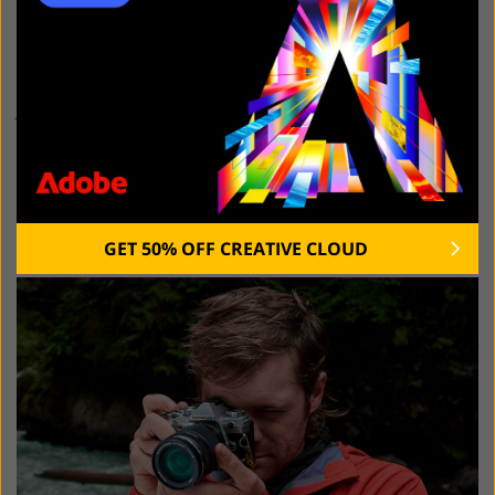
POHLED NA AMAZON
$
Rating
Jako jeden z nejlepších fotoaparátů pro vytváření videí
na YouTube nabízí Olympus OM-D E-M5 Mark III
působivé funkce, díky kterým je ideální pro tvůrce
obsahu. Disponuje nejmodernějším systémem
stabilizace obrazu, který umožňuje shoot stabilní videa
bez potřeby stativu nebo závěsu.
GET 50% OFF CREATIVE CLOUD