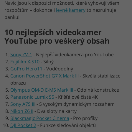
Navíc jsou k dispozici možnosti, které vyhovují všem
rozpočtům – dokonce i
levné kamery
to nezruinuje
banku!
10 nejlepších videokamer
YouTube pro veškerý obsah
Sony ZV-1
-
Nejlepší videokamera pro YouTube
Fujifilm X-S10
-
Silný
GoPro Hero11
-
Voděodolný
Canon PowerShot G7 X Mark III
-
Skvělá stabilizace
obrazu
Olympus OM-D E-M5 Mark III
-
Odolná konstrukce
Panasonic Lumix S5
-
Křišťálově čisté 4K
Sony A7S III
-
S vysokým dynamickým rozsahem
Nikon Z6 II
-
Dva sloty na karty
Blackmagic Pocket Cinema
-
Pro profíky
DJI Pocket 2
-
Funkce sledování objektů