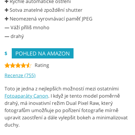
✚ Rychlé automatické ostření
✚ Sotva znatelné zpoždění shutter
✚ Neomezená vyrovnávací paměť JPEG
—
Váží příliš mnoho
—
drahý
POHLED NA AMAZON
$
Rating
Recenze (755)
Toto je jedna z nejlepších možností mezi ostatními
Fotoaparáty Canon
. I když je tento model poměrně
drahý, má inovativní režim Dual Pixel Raw, který
fotografům umožňuje po pořízení fotografie mírně
upravit zaostření a dále vylepšit bokeh a minimalizovat
duchy.