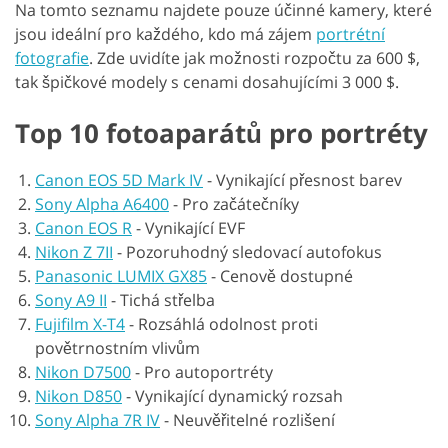
Na tomto seznamu najdete pouze účinné kamery, které
jsou ideální pro každého, kdo má zájem
portrétní
fotografie
. Zde uvidíte jak možnosti rozpočtu za 600 $,
tak špičkové modely s cenami dosahujícími 3 000 $.
Top 10 fotoaparátů pro portréty
Canon EOS 5D Mark IV
-
Vynikající přesnost barev
Sony Alpha A6400
-
Pro začátečníky
Canon EOS R
-
Vynikající EVF
Nikon Z 7II
-
Pozoruhodný sledovací autofokus
Panasonic LUMIX GX85
-
Cenově dostupné
Sony A9 II
-
Tichá střelba
Fujifilm X-T4
-
Rozsáhlá odolnost proti
povětrnostním vlivům
Nikon D7500
-
Pro autoportréty
Nikon D850
-
Vynikající dynamický rozsah
Sony Alpha 7R IV
-
Neuvěřitelné rozlišení