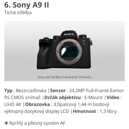
6. Sony A9 II
Tichá střelba
Typ
: Bezzrcadlovka |
Senzor
: 24,2MP Full-Frame Exmor
RS CMOS snímač |
Držák objektivu
: E-Mount |
Video
:
UHD 4K |
Obrazovka
: 3,0palcový 1,44 m bodový
výklopný dotykový displej LCD |
Hmotnost
: 1,3 libry
✚ Rychlý a přesný systém AF