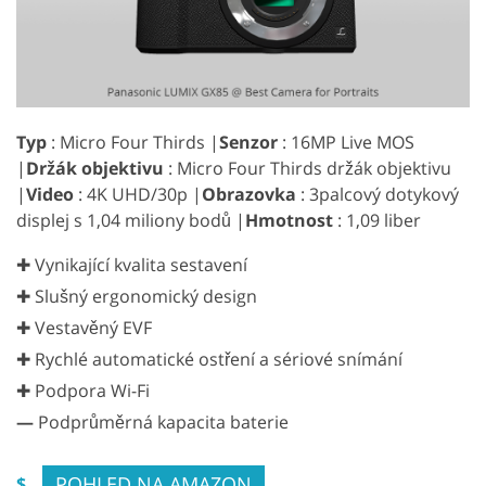
Typ
: Micro Four Thirds |
Senzor
: 16MP Live MOS
|
Držák objektivu
: Micro Four Thirds držák objektivu
|
Video
: 4K UHD/30p |
Obrazovka
: 3palcový dotykový
displej s 1,04 miliony bodů |
Hmotnost
: 1,09 liber
✚ Vynikající kvalita sestavení
✚ Slušný ergonomický design
✚ Vestavěný EVF
✚ Rychlé automatické ostření a sériové snímání
✚ Podpora Wi-Fi
—
Podprůměrná kapacita baterie
POHLED NA AMAZON
$