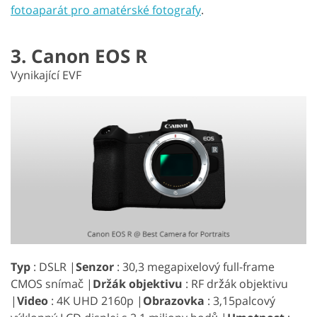
fotoaparát pro amatérské fotografy
.
3. Canon EOS R
Vynikající EVF
Typ
: DSLR |
Senzor
: 30,3 megapixelový full-frame
CMOS snímač |
Držák objektivu
: RF držák objektivu
|
Video
: 4K UHD 2160p |
Obrazovka
: 3,15palcový