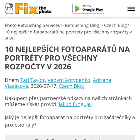
Photo Retouching Services
>
Retouching Blog
>
Czech Blog
>
10 nejlepších fotoaparátů na portréty pro všechny rozpočty v
2026
10 NEJLEPŠÍCH FOTOAPARÁTŮ NA
PORTRÉTY PRO VŠECHNY
ROZPOČTY V 2026
Dnem
Tati Taylor
,
Vadym Antypenko
,
Adriana
Vlasáková
, 2026-07-17,
Czech Blog
Nákupem přes partnerské odkazy na našich stránkách
můžeme získat provizi.
Jak to funguje
.
Jaký je nejlepší fotoaparát na portréty pro začátečníky a
profesionály?