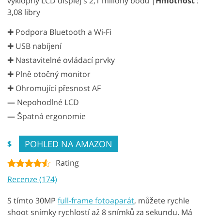
výklopný LCD displej s 2,1 miliony bodů |
Hmotnost
:
3,08 libry
✚ Podpora Bluetooth a Wi-Fi
✚ USB nabíjení
✚ Nastavitelné ovládací prvky
✚ Plně otočný monitor
✚ Ohromující přesnost AF
—
Nepohodlné LCD
—
Špatná ergonomie
POHLED NA AMAZON
$
Rating
Recenze (174)
S tímto 30MP
full-frame fotoaparát
, můžete rychle
shoot snímky rychlostí až 8 snímků za sekundu. Má