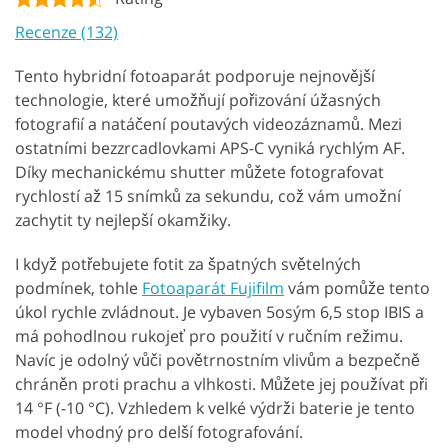
Recenze (132)
Tento hybridní fotoaparát podporuje nejnovější
technologie, které umožňují pořizování úžasných
fotografií a natáčení poutavých videozáznamů. Mezi
ostatními bezzrcadlovkami APS-C vyniká rychlým AF.
Díky mechanickému shutter můžete fotografovat
rychlostí až 15 snímků za sekundu, což vám umožní
zachytit ty nejlepší okamžiky.
I když potřebujete fotit za špatných světelných
podmínek, tohle
Fotoaparát Fujifilm
vám pomůže tento
úkol rychle zvládnout. Je vybaven 5osým 6,5 stop IBIS a
má pohodlnou rukojeť pro použití v ručním režimu.
Navíc je odolný vůči povětrnostním vlivům a bezpečně
chráněn proti prachu a vlhkosti. Můžete jej používat při
14 °F (-10 °C). Vzhledem k velké výdrži baterie je tento
model vhodný pro delší fotografování.