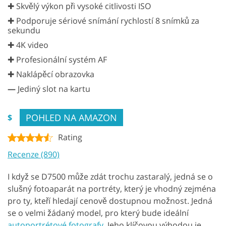
✚ Skvělý výkon při vysoké citlivosti ISO
✚ Podporuje sériové snímání rychlostí 8 snímků za
sekundu
✚ 4K video
✚ Profesionální systém AF
✚ Naklápěcí obrazovka
—
Jediný slot na kartu
POHLED NA AMAZON
$
Rating
Recenze (890)
I když se D7500 může zdát trochu zastaralý, jedná se o
slušný fotoaparát na portréty, který je vhodný zejména
pro ty, kteří hledají cenově dostupnou možnost. Jedná
se o velmi žádaný model, pro který bude ideální
autoportrétové fotografy
. Jeho klíčovou výhodou je