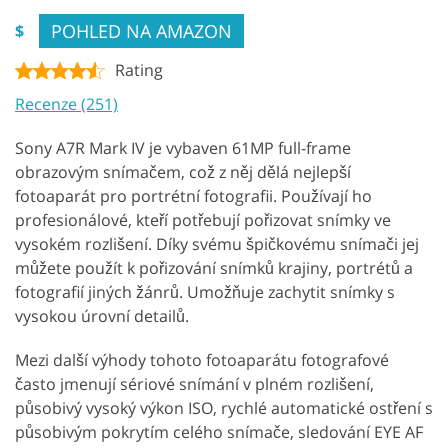
POHLED NA AMAZON
$
Rating
Recenze (251)
Sony A7R Mark IV je vybaven 61MP full-frame
obrazovým snímačem, což z něj dělá nejlepší
fotoaparát pro portrétní fotografii. Používají ho
profesionálové, kteří potřebují pořizovat snímky ve
vysokém rozlišení. Díky svému špičkovému snímači jej
můžete použít k pořizování snímků krajiny, portrétů a
fotografií jiných žánrů. Umožňuje zachytit snímky s
vysokou úrovní detailů.
Mezi další výhody tohoto fotoaparátu fotografové
často jmenují sériové snímání v plném rozlišení,
působivý vysoký výkon ISO, rychlé automatické ostření s
působivým pokrytím celého snímače, sledování EYE AF