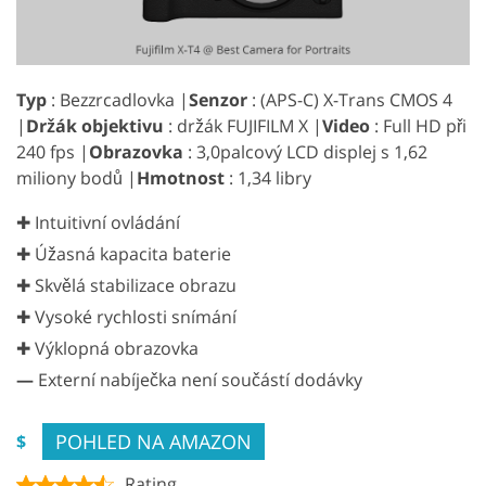
Typ
: Bezzrcadlovka |
Senzor
: (APS-C) X-Trans CMOS 4
|
Držák objektivu
: držák FUJIFILM X |
Video
: Full HD při
240 fps |
Obrazovka
: 3,0palcový LCD displej s 1,62
miliony bodů |
Hmotnost
: 1,34 libry
✚ Intuitivní ovládání
✚ Úžasná kapacita baterie
✚ Skvělá stabilizace obrazu
✚ Vysoké rychlosti snímání
✚ Výklopná obrazovka
—
Externí nabíječka není součástí dodávky
POHLED NA AMAZON
$
Rating