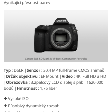
Vynikající přesnost barev
Typ
: DSLR |
Senzor
: 30,4 MP full-frame CMOS snímač
|
Držák objektivu
: EF Mount |
Video
: 4K, Full HD a HD
|
Obrazovka
: 3,2palcový LCD displej s přibl. 1620 000
bodů |
Hmotnost
: 1,76 liber
✚ Vysoké ISO
✚ Působivý dynamický rozsah