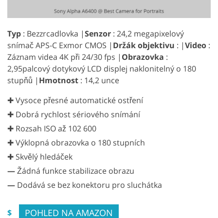
Typ
: Bezzrcadlovka |
Senzor
: 24,2 megapixelový
snímač APS-C Exmor CMOS |
Držák objektivu
: |
Video
:
Záznam videa 4K při 24/30 fps |
Obrazovka
:
2,95palcový dotykový LCD displej naklonitelný o 180
stupňů |
Hmotnost
: 14,2 unce
✚ Vysoce přesné automatické ostření
✚ Dobrá rychlost sériového snímání
✚ Rozsah ISO až 102 600
✚ Výklopná obrazovka o 180 stupních
✚ Skvělý hledáček
—
Žádná funkce stabilizace obrazu
—
Dodává se bez konektoru pro sluchátka
POHLED NA AMAZON
$