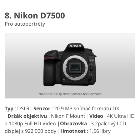
8. Nikon D7500
Pro autoportréty
Typ
: DSLR |
Senzor
: 20,9 MP snímač formátu DX
|
Držák objektivu
: Nikon F Mount |
Video
: 4K Ultra HD
a 1080p Full HD Video |
Obrazovka
: 3,2palcový LCD
displej s 922 000 body |
Hmotnost
: 1,66 libry