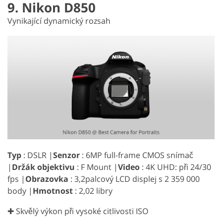
9. Nikon D850
Vynikající dynamický rozsah
Typ
: DSLR |
Senzor
: 6MP full-frame CMOS snímač
|
Držák objektivu
: F Mount |
Video
: 4K UHD: při 24/30
fps |
Obrazovka
: 3,2palcový LCD displej s 2 359 000
body |
Hmotnost
: 2,02 libry
✚ Skvělý výkon při vysoké citlivosti ISO