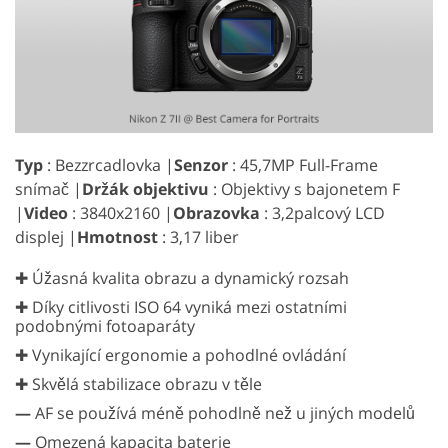
Typ
: Bezzrcadlovka |
Senzor
: 45,7MP Full-Frame
snímač |
Držák objektivu
: Objektivy s bajonetem F
|
Video
: 3840x2160 |
Obrazovka
: 3,2palcový LCD
displej |
Hmotnost
: 3,17 liber
✚ Úžasná kvalita obrazu a dynamický rozsah
✚ Díky citlivosti ISO 64 vyniká mezi ostatními
podobnými fotoaparáty
✚ Vynikající ergonomie a pohodlné ovládání
✚ Skvělá stabilizace obrazu v těle
—
AF se používá méně pohodlně než u jiných modelů
—
Omezená kapacita baterie