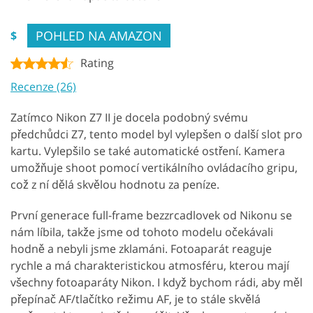
POHLED NA AMAZON
$
Rating
Recenze (26)
Zatímco Nikon Z7 II je docela podobný svému
předchůdci Z7, tento model byl vylepšen o další slot pro
kartu. Vylepšilo se také automatické ostření. Kamera
umožňuje shoot pomocí vertikálního ovládacího gripu,
což z ní dělá skvělou hodnotu za peníze.
První generace full-frame bezzrcadlovek od Nikonu se
nám líbila, takže jsme od tohoto modelu očekávali
hodně a nebyli jsme zklamáni. Fotoaparát reaguje
rychle a má charakteristickou atmosféru, kterou mají
všechny fotoaparáty Nikon. I když bychom rádi, aby měl
přepínač AF/tlačítko režimu AF, je to stále skvělá