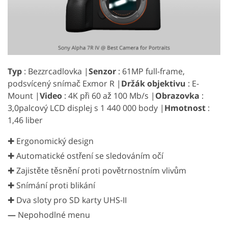
Typ
: Bezzrcadlovka |
Senzor
: 61MP full-frame,
podsvícený snímač Exmor R |
Držák objektivu
: E-
Mount |
Video
: 4K při 60 až 100 Mb/s |
Obrazovka
:
3,0palcový LCD displej s 1 440 000 body |
Hmotnost
:
1,46 liber
✚ Ergonomický design
✚ Automatické ostření se sledováním očí
✚ Zajistěte těsnění proti povětrnostním vlivům
✚ Snímání proti blikání
✚ Dva sloty pro SD karty UHS-II
—
Nepohodlné menu