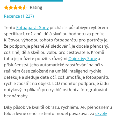
Rating
Recenze (1 227)
Tento
Fotoaparát Sony
přichází s působivým výběrem
specifikací, což z něj dělá skvělou hodnotu za peníze.
Klíčovou výhodou tohoto fotoaparátu pro portréty je,
že podporuje přesné AF sledování. Je docela přenosný,
což z něj dělá skvělou volbu pro cestovatele. Kromě
toho jej můžete použít s různými
Objektivy Sony
a
příslušenství. Jeho automatické zaostřování na oči v
reálném čase založené na umělé inteligenci rychle
detekuje a sleduje data očí, což umožňuje fotoaparátu
rychle zaostřit na objekt. LCD monitor podporuje řadu
dotykových příkazů pro rychlé ostření a fotografování
bez námahy.
Díky působivé kvalitě obrazu, rychlému AF, přenosnému
tělu a levné ceně lze tento model považovat za
skvělý