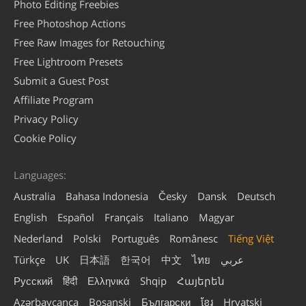
Photo Editing Freebies
Free Photoshop Actions
Free Raw Images for Retouching
Free Lightroom Presets
Submit a Guest Post
Affiliate Program
Privacy Policy
Cookie Policy
Languages:
Australia
Bahasa Indonesia
Česky
Dansk
Deutsch
English
Español
Français
Italiano
Magyar
Nederland
Polski
Português
Românesc
Tiếng Việt
Türkçe
UK
日本語
한국어
中文
ไทย
عربي
Русский
हिंदी
Ελληνικά
Shqip
Հայերեն
Azərbaycanca
Bosanski
Български
ខ្មែរ
Hrvatski