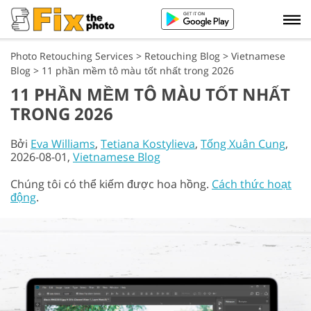
Photo Retouching Services
>
Retouching Blog
>
Vietnamese
Blog
>
11 phần mềm tô màu tốt nhất trong 2026
11 PHẦN MỀM TÔ MÀU TỐT NHẤT
TRONG 2026
Bởi
Eva Williams
,
Tetiana Kostylieva
,
Tống Xuân Cung
,
2026-08-01,
Vietnamese Blog
Chúng tôi có thể kiếm được hoa hồng.
Cách thức hoạt
động
.