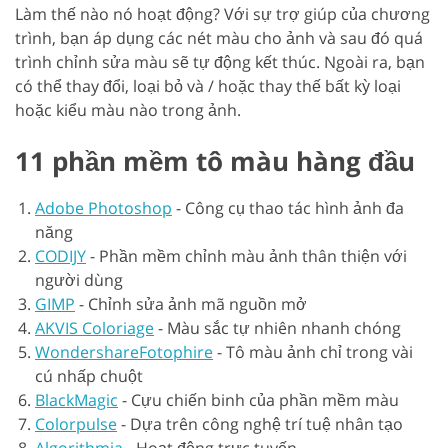
Làm thế nào nó hoạt động? Với sự trợ giúp của chương
trình, bạn áp dụng các nét màu cho ảnh và sau đó quá
trình chỉnh sửa màu sẽ tự động kết thúc. Ngoài ra, bạn
có thể thay đổi, loại bỏ và / hoặc thay thế bất kỳ loại
hoặc kiểu màu nào trong ảnh.
11 phần mềm tô màu hàng đầu
Adobe Photoshop
-
Công cụ thao tác hình ảnh đa
năng
CODIJY
-
Phần mềm chỉnh màu ảnh thân thiện với
người dùng
GIMP
-
Chỉnh sửa ảnh mã nguồn mở
AKVIS Coloriage
-
Màu sắc tự nhiên nhanh chóng
WondershareFotophire
-
Tô màu ảnh chỉ trong vài
cú nhấp chuột
BlackMagic
-
Cựu chiến binh của phần mềm màu
Colorpulse
-
Dựa trên công nghệ trí tuệ nhân tạo