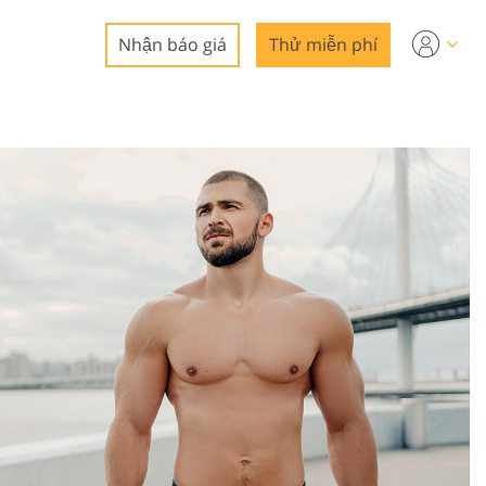
Nhận báo giá
Thử miễn phí
hiệp
ảnh bất
i ảnh