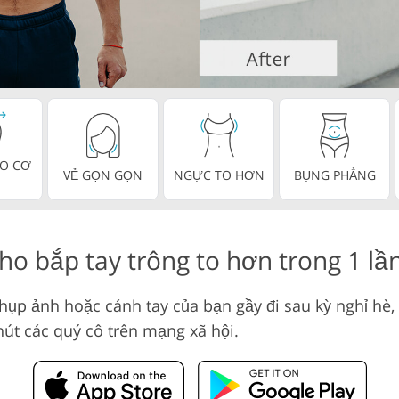
Dịch vụ biên tập
 lại đồ trang sức
Dữ liệu Đào tạo AI
O CƠ
VẺ GỌN GỌN
NGỰC TO HƠN
BỤNG PHẲNG
ho bắp tay trông to hơn trong 1 lầ
hụp ảnh hoặc cánh tay của bạn gầy đi sau kỳ nghỉ hè,
hút các quý cô trên mạng xã hội.