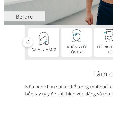
Dịch vụ chỉnh sửa sản
Dịch vụ sửa
phẩm
KHÔNG CÓ
PHÓNG T
DA MỊN MÀNG
TÓC BẠC
THỂ
Làm c
Nếu bạn chọn sai tư thế trong một buổi c
bắp tay này để cải thiện vóc dáng và thu 