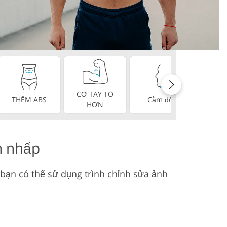
 video
CƠ TAY TO
RĂNG
THÊM ABS
Cằm đôi
HƠN
H
n nhấp
 bạn có thể sử dụng trình chỉnh sửa ảnh