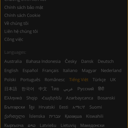
Chính sách bảo mật
Chính sách Cookie
Về chúng tôi
Liên hệ chúng tôi
Công việc
Languages:
Australia
Bahasa Indonesia
Česky
Dansk
Deutsch
English
Español
Français
Italiano
Magyar
Nederland
Polski
Português
Românesc
Tiếng Việt
Türkçe
UK
日本語
한국어
中文
ไทย
عربي
Русский
हिंदी
Ελληνικά
Shqip
Հայերեն
Azərbaycanca
Bosanski
Български
ខ្មែរ
Hrvatski
Eesti
አማርኛ
Suomi
ქართული
Íslenska
עברית
Қазақша
Kiswahili
Кыргызча
ລາວ
Latviešu
Lietuvių
Македонски