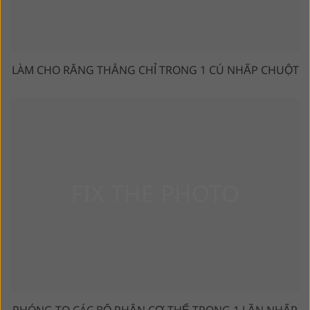
LÀM CHO RĂNG THẲNG CHỈ TRONG 1 CÚ NHẤP CHUỘT
PHÓNG TO CÁC BỘ PHẬN CƠ THỂ TRONG 1 LẦN NHẤP