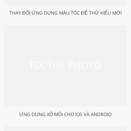
THAY ĐỔI ỨNG DỤNG MÀU TÓC ĐỂ THỬ KIỂU MỚI
ỨNG DỤNG XỎ MŨI CHO IOS VÀ ANDROID