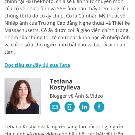
chính tại FixThePhoto, chia sẻ kiến ​​thức chuyên môn
của cô về nhiếp ảnh và 55% ảnh bạn thấy trên blog của
chúng tôi là do cô ấy chụp. Cô là Cử nhân Mỹ thuật về
Nhiếp ảnh của Trường Cao đẳng Nghệ thuật và Thiết kế
Massachusetts. Cô ấy được coi là giáo viên chính trong
nhóm của chúng tôi, tổ chức các khóa học về nhiếp ảnh
và chỉnh sửa cho người mới bắt đầu và bất kỳ ai quan
tâm.
Đọc tiểu sử đầy đủ của Tata
Tetiana
Kostylieva
Blogger về Ảnh & Video
Tetiana Kostylieva là người sáng tạo nội dung, người
chụp ảnh và quay video cho hầu hết các bài viết trên