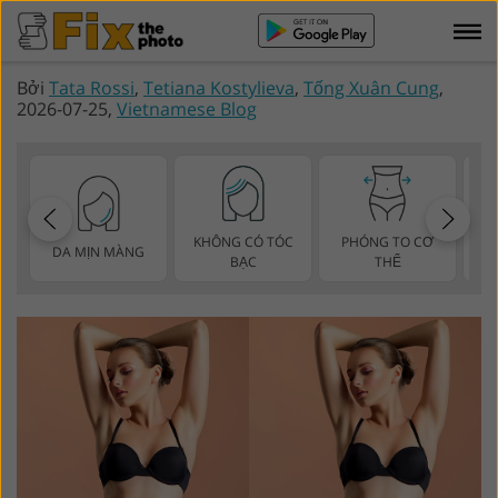
Bởi
Tata Rossi
,
Tetiana Kostylieva
,
Tống Xuân Cung
,
2026-07-25,
Vietnamese Blog
KHÔNG CÓ TÓC
PHÓNG TO CƠ
DA MỊN MÀNG
BẠC
THỂ