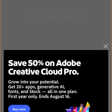
LÀM CHO CƠ THỂ VÀ EO CỦA BẠN TRÔNG THON GỌN
TRONG 1 CÚ NHẤP CHUỘT