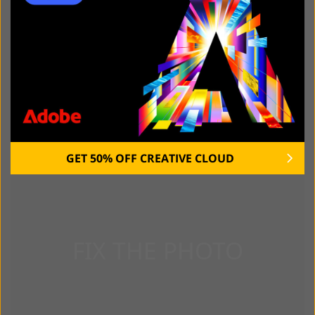
ỨNG DỤNG TẠO ĐƯỜNG VIỀN ĐỂ TẠO ĐƯỜNG VIỀN
HOÀN HẢO NHÌN TRỰC TUYẾN
GET 50% OFF CREATIVE CLOUD