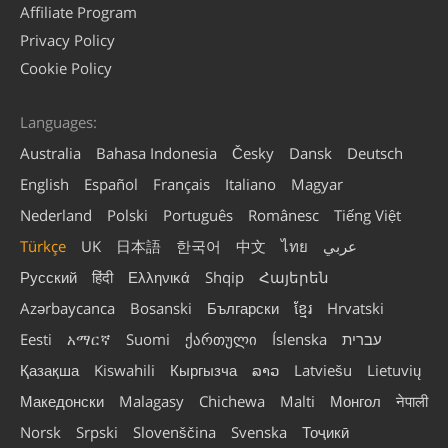
Affiliate Program
Privacy Policy
Cookie Policy
Languages:
Australia
Bahasa Indonesia
Česky
Dansk
Deutsch
English
Español
Français
Italiano
Magyar
Nederland
Polski
Português
Românesc
Tiếng Việt
Türkçe
UK
日本語
한국어
中文
ไทย
عربي
Русский
हिंदी
Ελληνικά
Shqip
Հայերեն
Azərbaycanca
Bosanski
Български
ខ្មែរ
Hrvatski
Eesti
አማርኛ
Suomi
ქართული
Íslenska
עברית
Қазақша
Kiswahili
Кыргызча
ລາວ
Latviešu
Lietuvių
Македонски
Malagasy
Chichewa
Malti
Монгол
नेपाली
Norsk
Srpski
Slovenščina
Svenska
Тоҷикӣ