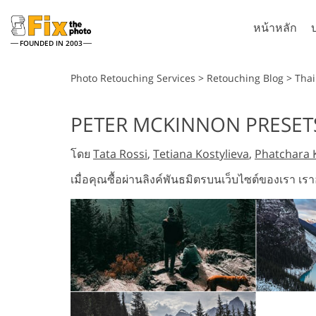
หน้าหลัก
FOUNDED IN 2003
Lightroom
P
Photo Retouching Services
>
Retouching Blog
>
Thai
ที่ตั้งไว้ล่วงหน้า Lightroom
Photosho
PETER MCKINNON PRESETS 
คอลเลคชันที่ตั้งไว้ล่วงหน้า
แปรง Pho
บริการรีทัชภาพศีรษะ
ก
LR ทั้งชุด
โดย
Tata Rossi
,
Tetiana Kostylieva
,
Phatchara 
โอเวอร์เล
พรีเซ็ตข้อเสนอที่ดีที่สุด
Photosho
เมื่อคุณซื้อผ่านลิงค์พันธมิตรบนเว็บไซต์ของเรา เรา
คอลเลกชันมือถือ
Ps Action
ทั้งหมด
Ps ซ้อนทั
บริการแก้ไขภาพงานแต่งงาน
โมเดลเสื
ทั้งหมด