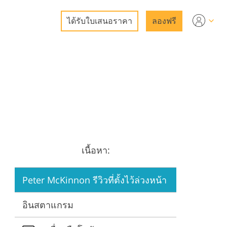
ได้รับใบเสนอราคา
ลองฟรี
o
ูปภาพ
โอ
ัพย์
เนื้อหา:
ริการ
Peter McKinnon รีวิวที่ตั้งไว้ล่วงหน้า
อินสตาแกรม