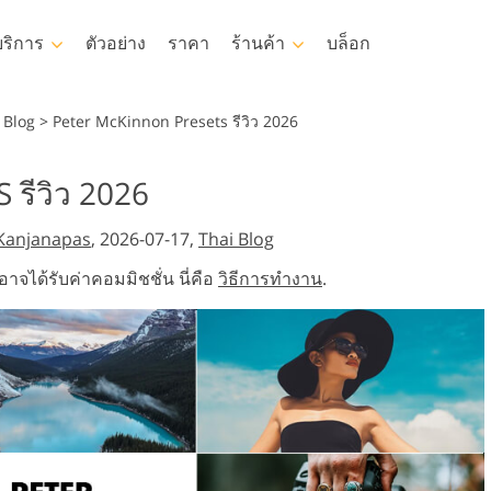
บริการ
ตัวอย่าง
ราคา
ร้านค้า
บล็อก
hotoshop
Templates
Vide
 Blog
>
Peter McKinnon Presets รีวิว 2026
p Actions
แม่แบบ
LUT มืออาชีพ
รีวิว 2026
บริการแก้ไขร
toshop
เทมเพลตการตลาด
โอเวอร์เลย์วิดี
ารรีทธนัสปา
บริการรีทัชภาพเด็ก
อสังหาริมทร
Kanjanapas
, 2026-07-17,
Thai Blog
ย์ Photoshop
การ์ดวันวาเลนไทน์
p Textures
คำเชิญงานแต่งงาน
อาจได้รับค่าคอมมิชชั่น นี่คือ
วิธีการทำงาน
.
s คอลเลกชัน
คำเชิญวันเกิดของเด็ก
บคอลเลกชัน
้อผ้าที่สร้างโดย AI
การจัดการรูปภาพ
ถ่ายรูปเป็นบ