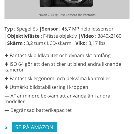
Typ
: Spegellös |
Sensor
: 45,7 MP helbildssensor
|
Objektivfäste
: F-fäste objektiv |
Video
: 3840x2160
|
Skärm
: 3,2 tums LCD-skärm |
Vikt
: 3,17 lbs
✚ Fantastisk bildkvalitet och dynamiskt omfång
✚ ISO 64 gör att den sticker ut bland andra liknande
kameror
✚ Fantastisk ergonomi och bekväma kontroller
✚ Utmärkt bildstabilisering i kroppen
—
AF är mindre bekväm att använda än i andra
modeller
—
Begränsad batterikapacitet
SE PÅ AMAZON
$