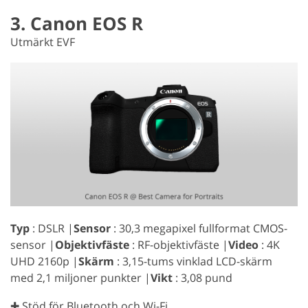
3. Canon EOS R
Utmärkt EVF
Typ
: DSLR |
Sensor
: 30,3 megapixel fullformat CMOS-
sensor |
Objektivfäste
: RF-objektivfäste |
Video
: 4K
UHD 2160p |
Skärm
: 3,15-tums vinklad LCD-skärm
med 2,1 miljoner punkter |
Vikt
: 3,08 pund
✚ Stöd för Bluetooth och Wi-Fi