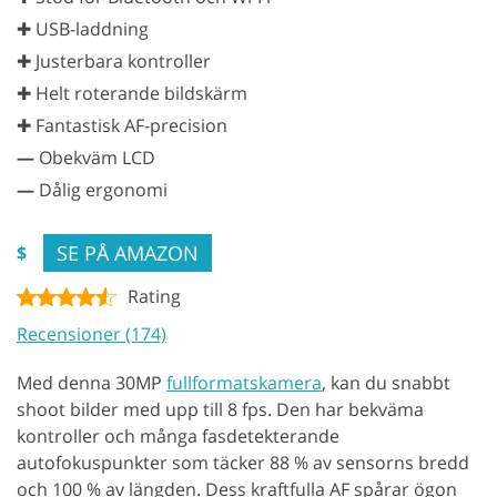
✚ USB-laddning
✚ Justerbara kontroller
✚ Helt roterande bildskärm
✚ Fantastisk AF-precision
—
Obekväm LCD
—
Dålig ergonomi
SE PÅ AMAZON
$
Rating
Recensioner (174)
Med denna 30MP
fullformatskamera
, kan du snabbt
shoot bilder med upp till 8 fps. Den har bekväma
kontroller och många fasdetekterande
autofokuspunkter som täcker 88 % av sensorns bredd
och 100 % av längden. Dess kraftfulla AF spårar ögon