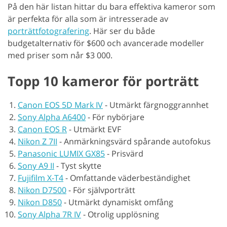
På den här listan hittar du bara effektiva kameror som
är perfekta för alla som är intresserade av
porträttfotografering
. Här ser du både
budgetalternativ för $600 och avancerade modeller
med priser som når $3 000.
Topp 10 kameror för porträtt
Canon EOS 5D Mark IV
-
Utmärkt färgnoggrannhet
Sony Alpha A6400
-
För nybörjare
Canon EOS R
-
Utmärkt EVF
Nikon Z 7II
-
Anmärkningsvärd spårande autofokus
Panasonic LUMIX GX85
-
Prisvärd
Sony A9 II
-
Tyst skytte
Fujifilm X-T4
-
Omfattande väderbeständighet
Nikon D7500
-
För självporträtt
Nikon D850
-
Utmärkt dynamiskt omfång
Sony Alpha 7R IV
-
Otrolig upplösning