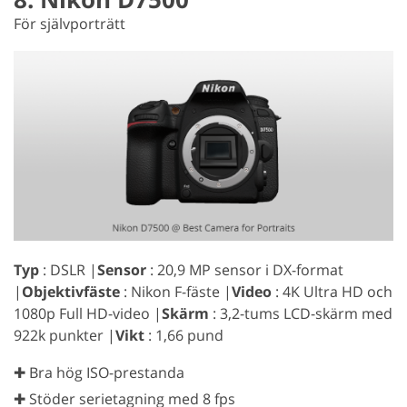
För självporträtt
Typ
: DSLR |
Sensor
: 20,9 MP sensor i DX-format
|
Objektivfäste
: Nikon F-fäste |
Video
: 4K Ultra HD och
1080p Full HD-video |
Skärm
: 3,2-tums LCD-skärm med
922k punkter |
Vikt
: 1,66 pund
✚ Bra hög ISO-prestanda
✚ Stöder serietagning med 8 fps