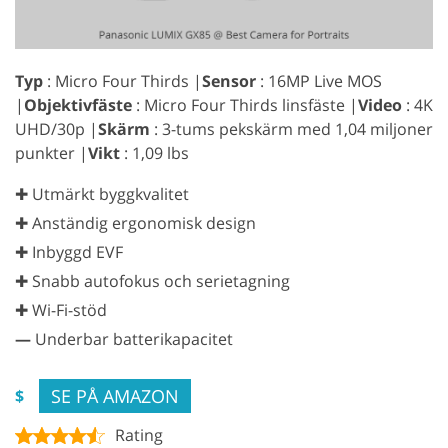
Typ
: Micro Four Thirds |
Sensor
: 16MP Live MOS
|
Objektivfäste
: Micro Four Thirds linsfäste |
Video
: 4K
UHD/30p |
Skärm
: 3-tums pekskärm med 1,04 miljoner
punkter |
Vikt
: 1,09 lbs
✚ Utmärkt byggkvalitet
✚ Anständig ergonomisk design
✚ Inbyggd EVF
✚ Snabb autofokus och serietagning
✚ Wi-Fi-stöd
—
Underbar batterikapacitet
SE PÅ AMAZON
$
Rating