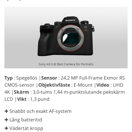
Typ
: Spegellös |
Sensor
: 24,2 MP Full-Frame Exmor RS
CMOS-sensor |
Objektivfäste
: E-Mount |
Video
: UHD
4K |
Skärm
: 3,0-tums 1,44 m-punktslutande pekskärm
LCD |
Vikt
: 1,3 pund
✚ Snabbt och exakt AF-system
✚ Lång batteritid
✚ Vädertät kropp