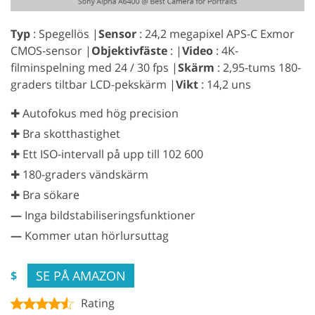
Typ
: Spegellös |
Sensor
: 24,2 megapixel APS-C Exmor
CMOS-sensor |
Objektivfäste
: |
Video
: 4K-
filminspelning med 24 / 30 fps |
Skärm
: 2,95-tums 180-
graders tiltbar LCD-pekskärm |
Vikt
: 14,2 uns
✚ Autofokus med hög precision
✚ Bra skotthastighet
✚ Ett ISO-intervall på upp till 102 600
✚ 180-graders vändskärm
✚ Bra sökare
—
Inga bildstabiliseringsfunktioner
—
Kommer utan hörlursuttag
SE PÅ AMAZON
$
Rating