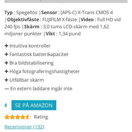
Typ
: Spegellös |
Sensor
: (APS-C) X-Trans CMOS 4
|
Objektivfäste
: FUJIFILM X-fäste |
Video
: Full HD vid
240 fps |
Skärm
: 3,0 tums LCD-skärm med 1,62
miljoner punkter |
Vikt
: 1,34 pund
✚ Intuitiva kontroller
✚ Fantastisk batterikapacitet
✚ Bra bildstabilisering
✚ Höga fotograferingshastigheter
✚ Utfällbar skärm
—
En extern laddare ingår inte
SE PÅ AMAZON
$
Rating
Recensioner (132)