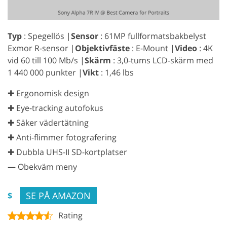
Typ
: Spegellös |
Sensor
: 61MP fullformatsbakbelyst
Exmor R-sensor |
Objektivfäste
: E-Mount |
Video
: 4K
vid 60 till 100 Mb/s |
Skärm
: 3,0-tums LCD-skärm med
1 440 000 punkter |
Vikt
: 1,46 lbs
✚ Ergonomisk design
✚ Eye-tracking autofokus
✚ Säker vädertätning
✚ Anti-flimmer fotografering
✚ Dubbla UHS-II SD-kortplatser
—
Obekväm meny
SE PÅ AMAZON
$
Rating