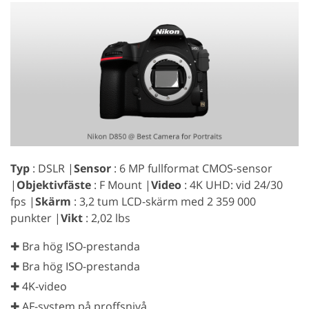
Typ
: DSLR |
Sensor
: 6 MP fullformat CMOS-sensor
|
Objektivfäste
: F Mount |
Video
: 4K UHD: vid 24/30
fps |
Skärm
: 3,2 tum LCD-skärm med 2 359 000
punkter |
Vikt
: 2,02 lbs
✚ Bra hög ISO-prestanda
✚ Bra hög ISO-prestanda
✚ 4K-video
✚ AF-system på proffsnivå