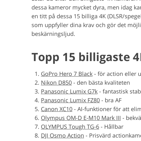
dessa kameror mycket dyra, men idag ka
en titt på dessa 15 billiga 4K (DLSR/speg
som uppfyller dina krav och gör det möjli
beskärningsljud.
Topp 15 billigaste
GoPro Hero 7 Black
-
för action eller
Nikon D850
-
den bästa kvaliteten
Panasonic Lumix G7k
-
fantastisk stab
Panasonic Lumix FZ80
-
bra AF
Canon XC10
-
AI-funktioner för att e
Olympus OM-D E-M10 Mark III
-
bekvä
OLYMPUS Tough TG-6
-
Hållbar
DJI Osmo Action
-
Prisvärd actionkam