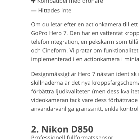
✚ Kompatibel med drönare
—
Hittades inte
Om du letar efter en actionkamera till et
GoPro Hero 7. Den har en vattentät krop
telefonintegration, en pekskärm som till
och Cineform. Vi pratar om funktionalitet
implementerad i en actionkamera i minia
Designmässigt är Hero 7 nästan identisk
skillnaderna är det nya kroppsfärgsche
förbättra ljudkvaliteten (men dess kvalitet
videokameran tack vare dess förbättrade
användarvänliga gränssnitt, enkla kontrol
2. Nikon D850
Professionell fullformatssensor