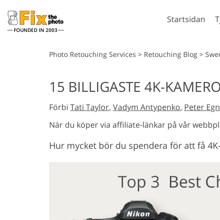
Startsidan
T
FOUNDED IN 2003
Lightroom
P
Photo Retouching Services
>
Retouching Blog
>
Swe
Lightroom-
Photosho
15 BILLIGASTE 4K-KAMERO
förinställningar
Photosho
Porträttretuschering
Kropp
LR Preset Collections
Förbi
Tati Taylor
,
Vadym Antypenko
,
Peter Egn
Photosho
Best Deal Presets
Photoshop
När du köper via affiliate-länkar på vår webbpl
Mobila förinställningar
Hela Ps A
Hur mycket bör du spendera för att få 4K
samlinga
Hela Ps O
Mod
Redigering av bröllopsfoto
gene
in