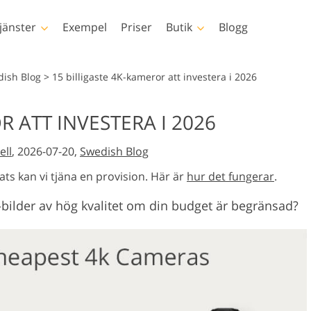
jänster
Exempel
Priser
Butik
Blogg
hotoshop
Templates
Vide
dish Blog
>
15 billigaste 4K-kameror att investera i 2026
p-åtgärder
Alla mallar
LUT för video
R ATT INVESTERA I 2026
p penslar
Marknadsföringsmallar
Professionell
sretuschering
Nyfödd fotoredigering
Fastighetsfotore
videoöverläg
ell
, 2026-07-20,
Swedish Blog
p-överlägg
Alla hjärtans dag-kort
 texturer
Bröllopsinbjudningar
ats kan vi tjäna en provision. Här är
hur det fungerar
.
ctions-
Inbjudan till barnkalas
-bilder av hög kvalitet om din budget är begränsad?
r
verlays-paket
ely oblečenia
rované umelou
Fotomanipulation
Foto restaur
teligenciou