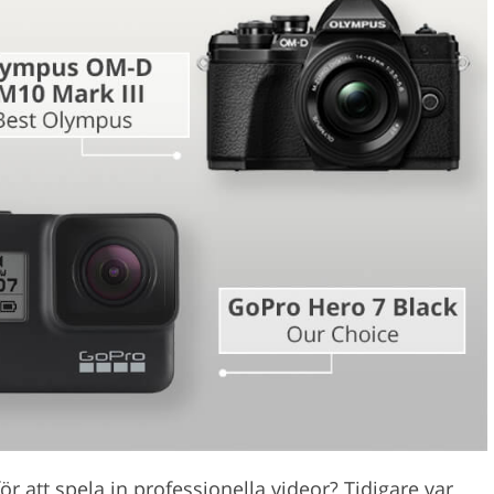
Videoredigering
gering av smycken
AI-träningsdata
ör att spela in professionella videor? Tidigare var