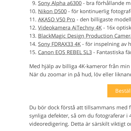
Sony Alpha a6300
-
bra förhållande me
Nikon D500
-
för kontinuerlig fotogra
AKASO V50 Pro
-
den billigaste model
Videokamera AiTechny 4K
-
16x optis
BlackMagic Design Production Camer
Sony FDRAX33 4K
-
för inspelning a
Canon EOS REBEL SL3
-
Fantastiska fä
Med hjälp av billiga 4K-kameror från min l
När du zoomar in på hud, löv eller liknan
Bestäl
Du bör dock förstå att tillsammans med fl
synliga defekter, så om du fotograferar i 
videoredigering. Detta är särskilt viktig