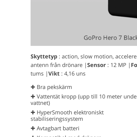
Skyttetyp
: action, slow motion, acceler
antenn från drönare |
Sensor
: 12 MP |
Fo
tums |
Vikt
: 4,16 uns
✚ Bra pekskärm
✚ Vattentät kropp (upp till 10 meter unde
vattnet)
✚ HyperSmooth elektroniskt
stabiliseringssystem
✚ Avtagbart batteri