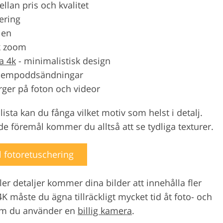
llan pris och kvalitet
fering
len
k zoom
a 4k
-
minimalistisk design
v hempoddsändningar
rger på foton och videor
ista kan du fånga vilket motiv som helst i detalj.
de föremål kommer du alltså att se tydliga texturer.
l fotoretuschering
er detaljer kommer dina bilder att innehålla fler
4K måste du ägna tillräckligt mycket tid åt foto- och
t om du använder en
billig kamera
.