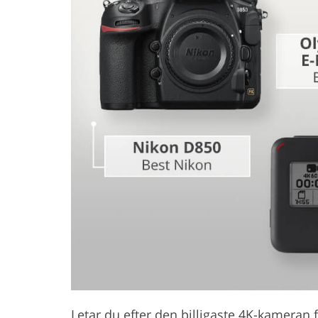
Produktfotoredigering
Fotoredi
Letar du efter den billigaste 4K-kameran f