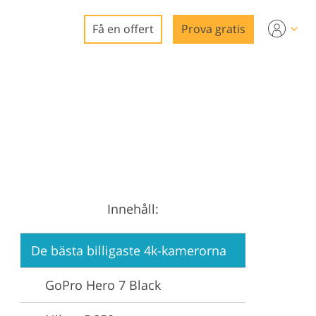
Få en offert
Prova gratis
o
redigering
a
digering
g
Innehåll:
ering
De bästa billigaste 4k-kamerorna
GoPro Hero 7 Black