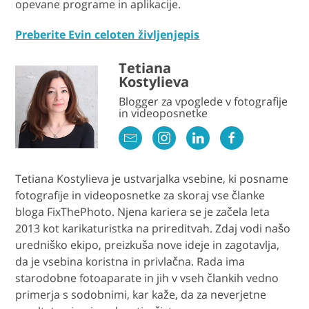
opevane programe in aplikacije.
Preberite Evin celoten življenjepis
Tetiana
Kostylieva
Blogger za vpoglede v fotografije
in videoposnetke
Tetiana Kostylieva je ustvarjalka vsebine, ki posname
fotografije in videoposnetke za skoraj vse članke
bloga FixThePhoto. Njena kariera se je začela leta
2013 kot karikaturistka na prireditvah. Zdaj vodi našo
uredniško ekipo, preizkuša nove ideje in zagotavlja,
da je vsebina koristna in privlačna. Rada ima
starodobne fotoaparate in jih v vseh člankih vedno
primerja s sodobnimi, kar kaže, da za neverjetne