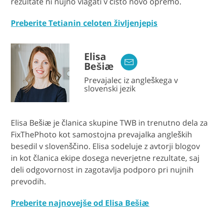
rezultate ni nujno vlagati v čisto novo opremo.
Preberite Tetianin celoten življenjepis
Elisa
Bešiæ
Prevajalec iz angleškega v
slovenski jezik
Elisa Bešiæ je članica skupine TWB in trenutno dela za
FixThePhoto kot samostojna prevajalka angleških
besedil v slovenščino. Elisa sodeluje z avtorji blogov
in kot članica ekipe dosega neverjetne rezultate, saj
deli odgovornost in zagotavlja podporo pri nujnih
prevodih.
Preberite najnovejše od Elisa Bešiæ