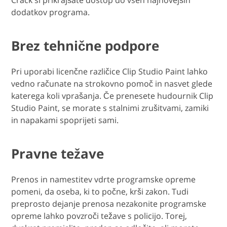
Crack si prikrajšate dostop do vseh najnovejših
dodatkov programa.
Brez tehnične podpore
Pri uporabi licenčne različice Clip Studio Paint lahko
vedno računate na strokovno pomoč in nasvet glede
katerega koli vprašanja. Če prenesete hudournik Clip
Studio Paint, se morate s stalnimi zrušitvami, zamiki
in napakami spoprijeti sami.
Pravne težave
Prenos in namestitev vdrte programske opreme
pomeni, da oseba, ki to počne, krši zakon. Tudi
preprosto dejanje prenosa nezakonite programske
opreme lahko povzroči težave s policijo. Torej,