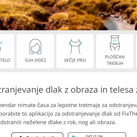
Storitve urejanja videa
j nakita
Podatki za usposabljanje AI
PLOŠČAN
 TELO
SUH VIDEZ
VEČJE PRSI
TREBUH
tranjevanje dlak z obraza in telesa
, vendar nimate časa za lepotne tretmaje za odstranjev
rabite to aplikacijo za odstranjevanje dlak od FixThe
odstraniti neželene dlake z rok, nog ali obraza.