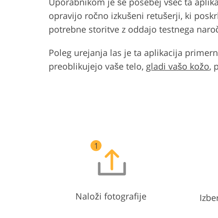
Uporabnikom je še posebej všeč ta aplikac
opravijo ročno izkušeni retušerji, ki poskr
potrebne storitve z oddajo testnega naroč
Poleg urejanja las je ta aplikacija primer
preoblikujejo vaše telo,
gladi vašo kožo
, 
Naloži fotografije
Izbe