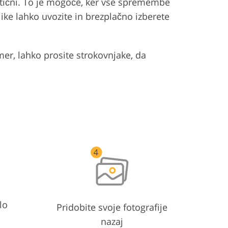
listični. To je mogoče, ker vse spremembe
slike lahko uvozite in brezplačno izberete
imer, lahko prosite strokovnjake, da
lo
Pridobite svoje fotografije
nazaj