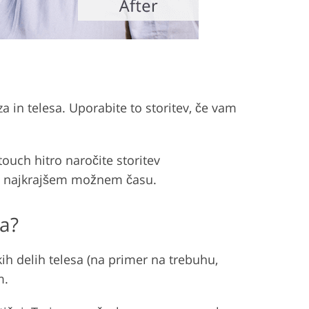
in telesa. Uporabite to storitev, če vam
touch hitro naročite storitev
e v najkrajšem možnem času.
sa?
kih delih telesa (na primer na trebuhu,
m.