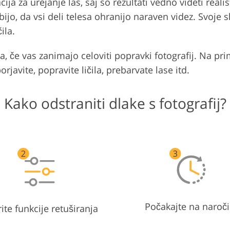
ija za urejanje las, saj so rezultati vedno videti rea
bijo, da vsi deli telesa ohranijo naraven videz. Svoje 
ila.
na, če vas zanimajo celoviti popravki fotografij. Na pr
porjavite, popravite ličila, prebarvate lase itd.
Kako odstraniti dlake s fotografij?
Počakajte na naroči
rite funkcije retuširanja