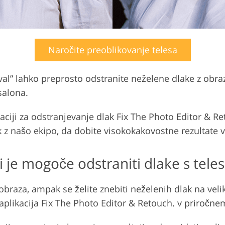
Naročite preoblikovanje telesa
 lahko preprosto odstranite neželene dlake z obraza 
salona.
aciji za odstranjevanje dlak Fix The Photo Editor & Re
tik z našo ekipo, da dobite visokokakovostne rezultat
i je mogoče odstraniti dlake s tele
 obraza, ampak se želite znebiti neželenih dlak na veli
aplikacija Fix The Photo Editor & Retouch. v priročne