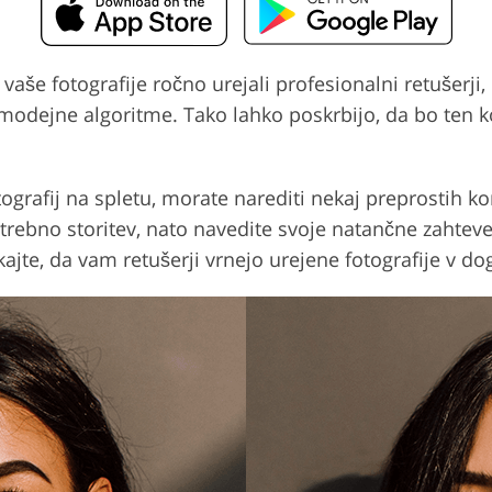
 vaše fotografije ročno urejali profesionalni retušerj
odejne algoritme. Tako lahko poskrbijo, da bo ten ko
otografij na spletu, morate narediti nekaj preprostih 
otrebno storitev, nato navedite svoje natančne zahteve 
akajte, da vam retušerji vrnejo urejene fotografije v d