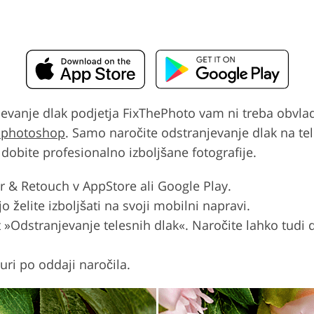
jevanje dlak podjetja FixThePhoto vam ni treba obvlad
v photoshop
. Samo naročite odstranjevanje dlak na tele
 dobite profesionalno izboljšane fotografije.
or & Retouch v AppStore ali Google Play.
 jo želite izboljšati na svoji mobilni napravi.
»Odstranjevanje telesnih dlak«. Naročite lahko tudi dr
 uri po oddaji naročila.