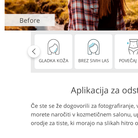
Urejanje fotografij izdelka
Urejanje fotografi
GLADKA KOŽA
BREZ SIVIH LAS
POVEČAJ
Aplikacija za ods
Če ste se že dogovorili za fotografiranje
morete naročiti v kozmetičnem salonu, upo
orodje za tiste, ki morajo na slikah hitro 