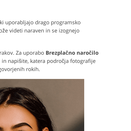
i, ki uporabljajo drago programsko
že videti naraven in se izognejo
korakov. Za uporabo
Brezplačno naročilo
in napišite, katera področja fotografije
ogovorjenih rokih.