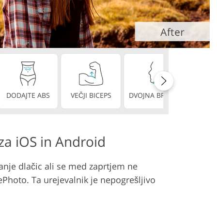
DODAJTE ABS
VEČJI BICEPS
DVOJNA BRADA
POPOLN
 za iOS in Android
anje dlačic ali se med zaprtjem ne
Photo. Ta urejevalnik je nepogrešljivo