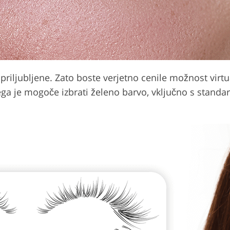
ljubljene. Zato boste verjetno cenile možnost virtual
ega je mogoče izbrati želeno barvo, vključno s standar