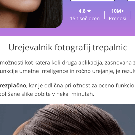
4.8 ★
10M+
Storitve ure
anje fotografij nakita
Podatki za usposabljanje AI
15 tisoč ocen
Prenosi
Urejevalnik fotografij trepalnic
žnosti kot katera koli druga aplikacija, zasnovana z
unkcije umetne inteligence in ročno urejanje, je rezul
brezplačno
, kar je odlična priložnost za oceno funkcio
zboljšane slike dobite v nekaj minutah.