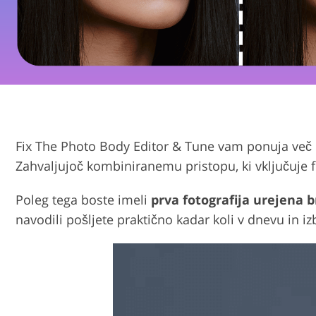
Urejanje fotografij izdelka
Urej
Fix The Photo Body Editor & Tune vam ponuja več mo
Zahvaljujoč kombiniranemu pristopu, ki vključuje f
Poleg tega boste imeli
prva fotografija urejena 
navodili pošljete praktično kadar koli v dnevu in i