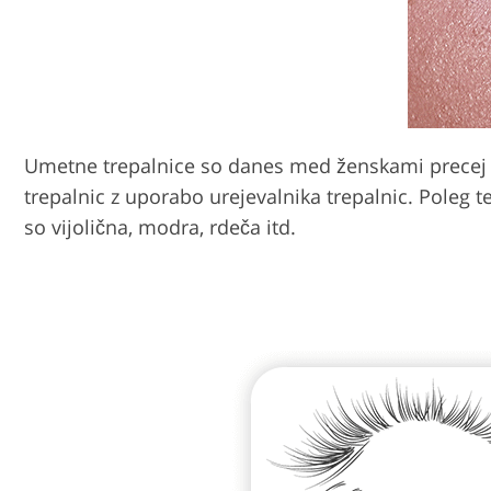
Umetne trepalnice so danes med ženskami precej pri
trepalnic z uporabo urejevalnika trepalnic. Poleg t
so vijolična, modra, rdeča itd.