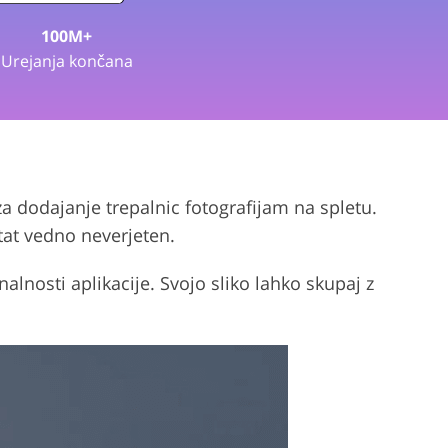
100M+
janja videa
Urejanja končana
a dodajanje trepalnic fotografijam na spletu.
tat vedno neverjeten.
nalnosti aplikacije. Svojo sliko lahko skupaj z