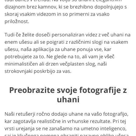
dizajnom brez kamnov, ki se brezhibno dopolnjujejo s
skoraj vsakim videzom in so primerni za vsako
priložnost.
Tudi če želite doseči personaliziran videz z več uhani na
enem ušesu ali se poigrati z različnimi slogi na vsakem
ušesu, naša aplikacija za uhane ponuja vse, kar
potrebujete za to. Ne glede na to, ali vam je všeč
minimalističen ali drzen večplasten slog, naši
strokovnjaki poskrbijo za vas.
Preobrazite svoje fotografije z
uhani
Naši retušerji ročno dodajo uhane na vašo fotografijo,
kar zagotavlja realistične in vrhunske rezultate. Pri tej
vrsti urejanja se ne zanašamo na umetno inteligenco,
saj je ključnega pomena ohraniti naravno obliko ušesa