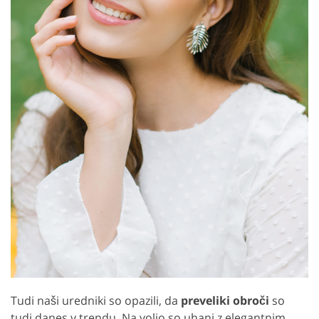
Tudi naši uredniki so opazili, da
preveliki obroči
so
tudi danes v trendu. Na voljo so uhani z elegantnim