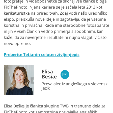
fotografije in videoposnetke za skoraj vse članke bloga
FixThePhoto. Njena kariera se je začela leta 2013 kot
karikaturistka na prireditvah. Zdaj vodi našo uredniško
ekipo, preizkuša nove ideje in zagotavlja, da je vsebina
koristna in privlačna. Rada ima starodobne fotoaparate
in jih v vseh člankih vedno primerja s sodobnimi, kar
kaže, da za neverjetne rezultate ni nujno vlagati v čisto
novo opremo.
Preberite Tetianin celoten življenjepis
Elisa
Bešiæ
Prevajalec iz angleškega v slovenski
jezik
Elisa Bešiæ je članica skupine TWB in trenutno dela za
FixThePhoto kot samostojna prevajalka angleških