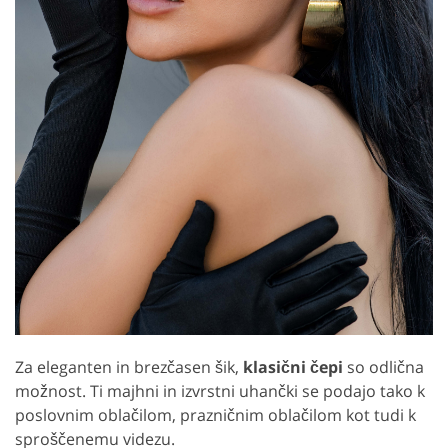
Za eleganten in brezčasen šik,
klasični čepi
so odlična
možnost. Ti majhni in izvrstni uhančki se podajo tako k
poslovnim oblačilom, prazničnim oblačilom kot tudi k
sproščenemu videzu.