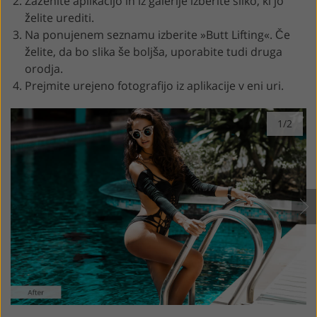
Zaženite aplikacijo in iz galerije izberite sliko, ki jo
želite urediti.
Na ponujenem seznamu izberite »Butt Lifting«. Če
želite, da bo slika še boljša, uporabite tudi druga
orodja.
Prejmite urejeno fotografijo iz aplikacije v eni uri.
1/2