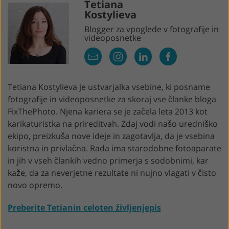
Tetiana
Kostylieva
Blogger za vpoglede v fotografije in
videoposnetke
Tetiana Kostylieva je ustvarjalka vsebine, ki posname
fotografije in videoposnetke za skoraj vse članke bloga
FixThePhoto. Njena kariera se je začela leta 2013 kot
karikaturistka na prireditvah. Zdaj vodi našo uredniško
ekipo, preizkuša nove ideje in zagotavlja, da je vsebina
koristna in privlačna. Rada ima starodobne fotoaparate
in jih v vseh člankih vedno primerja s sodobnimi, kar
kaže, da za neverjetne rezultate ni nujno vlagati v čisto
novo opremo.
Preberite Tetianin celoten življenjepis