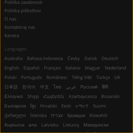
Politika zasebnosti
Politika piškotkov
O nas
Kontaktiraj nas
Kariera
Languages:
Australia
Bahasa Indonesia
Česky
Dansk
Deutsch
English
Español
Français
Italiano
Magyar
Nederland
Polski
Português
Românesc
Tiếng Việt
Türkçe
UK
日本語
한국어
中文
ไทย
عربي
Русский
हिंदी
Ελληνικά
Shqip
Հայերեն
Azərbaycanca
Bosanski
Български
ខ្មែរ
Hrvatski
Eesti
አማርኛ
Suomi
ქართული
Íslenska
עברית
Қазақша
Kiswahili
Кыргызча
ລາວ
Latviešu
Lietuvių
Македонски