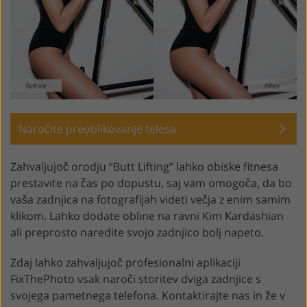
Naročite preoblikovanje telesa
Zahvaljujoč orodju “Butt Lifting” lahko obiske fitnesa
prestavite na čas po dopustu, saj vam omogoča, da bo
vaša zadnjica na fotografijah videti večja z enim samim
klikom. Lahko dodate obline na ravni Kim Kardashian
ali preprosto naredite svojo zadnjico bolj napeto.
Zdaj lahko zahvaljujoč profesionalni aplikaciji
FixThePhoto vsak naroči storitev dviga zadnjice s
svojega pametnega telefona. Kontaktirajte nas in že v