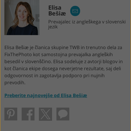
Elisa
Bešiæ
Prevajalec iz angleškega v slovenski
jezik
Elisa Bešiæ je članica skupine TWB in trenutno dela za
FixThePhoto kot samostojna prevajalka angleških
besedil v slovenščino. Elisa sodeluje z avtorji blogov in
kot članica ekipe dosega neverjetne rezultate, saj deli
odgovornost in zagotavlja podporo pri nujnih
prevodih.
Preberite najnovejše od Elisa Bešiæ