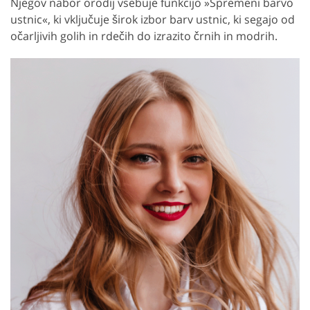
Njegov nabor orodij vsebuje funkcijo »Spremeni barvo
ustnic«, ki vključuje širok izbor barv ustnic, ki segajo od
očarljivih golih in rdečih do izrazito črnih in modrih.