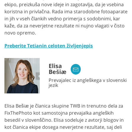
ekipo, preizkuša nove ideje in zagotavlja, da je vsebina
koristna in privlačna. Rada ima starodobne fotoaparate
in jih v vseh člankih vedno primerja s sodobnimi, kar
kaže, da za neverjetne rezultate ni nujno vlagati v čisto
novo opremo.
Preberite Tetianin celoten življenjepis
Elisa
Bešiæ
Prevajalec iz angleškega v slovenski
jezik
Elisa Bešiæ je članica skupine TWB in trenutno dela za
FixThePhoto kot samostojna prevajalka angleških
besedil v slovenščino. Elisa sodeluje z avtorji blogov in
kot članica ekipe dosega neverjetne rezultate, saj deli