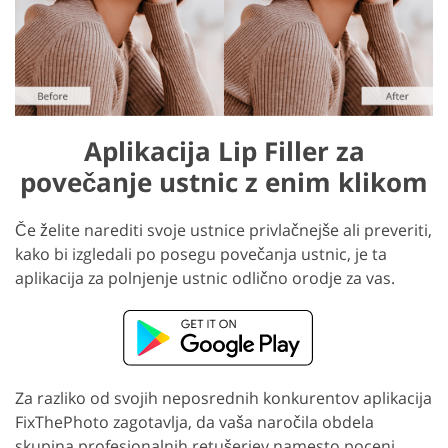
Aplikacija Lip Filler za
povečanje ustnic z enim klikom
Če želite narediti svoje ustnice privlačnejše ali preveriti,
kako bi izgledali po posegu povečanja ustnic, je ta
aplikacija za polnjenje ustnic odlično orodje za vas.
Za razliko od svojih neposrednih konkurentov aplikacija
FixThePhoto zagotavlja, da vaša naročila obdela
skupina profesionalnih retušerjev namesto poceni