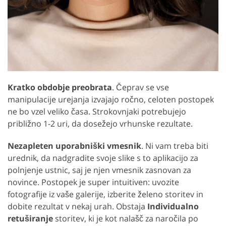
Kratko obdobje preobrata
. Čeprav se vse
manipulacije urejanja izvajajo ročno, celoten postopek
ne bo vzel veliko časa. Strokovnjaki potrebujejo
približno 1-2 uri, da dosežejo vrhunske rezultate.
Nezapleten uporabniški vmesnik
. Ni vam treba biti
urednik, da nadgradite svoje slike s to aplikacijo za
polnjenje ustnic, saj je njen vmesnik zasnovan za
novince. Postopek je super intuitiven: uvozite
fotografije iz vaše galerije, izberite želeno storitev in
dobite rezultat v nekaj urah. Obstaja
Individualno
retuširanje
storitev, ki je kot nalašč za naročila po