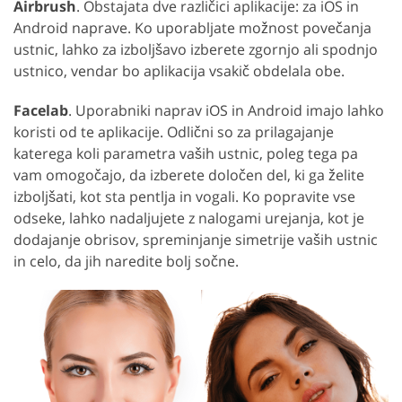
Airbrush
. Obstajata dve različici aplikacije: za iOS in
Android naprave. Ko uporabljate možnost povečanja
ustnic, lahko za izboljšavo izberete zgornjo ali spodnjo
ustnico, vendar bo aplikacija vsakič obdelala obe.
Facelab
. Uporabniki naprav iOS in Android imajo lahko
koristi od te aplikacije. Odlični so za prilagajanje
katerega koli parametra vaših ustnic, poleg tega pa
vam omogočajo, da izberete določen del, ki ga želite
izboljšati, kot sta pentlja in vogali. Ko popravite vse
odseke, lahko nadaljujete z nalogami urejanja, kot je
dodajanje obrisov, spreminjanje simetrije vaših ustnic
in celo, da jih naredite bolj sočne.