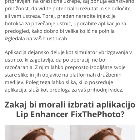
pripravljeni na drastične ukrepe, saj ponuja edinstveno
priložnost, da vidite potencialni rezultat in se odločite,
ali vam ustreza. Torej, preden naredite injekcije
botoksa za povečanje ustnic, uporabite aplikacijo za
predogled, kako dobro bi velika količina polnila
izgledala na vaših ustnicah.
Aplikacija dejansko deluje kot simulator vbrizgavanja v
ustnico, ki zagotavlja, da po operaciji ne bo
razočaranja. Z njim lahko preprosto izboljšate svoje
stare slike in jih objavite na platformah družbenih
medijev. Poleg tega lahko slika, ki jo posreduje
aplikacija, služi kot predloga za vaš prihodnji videz.
Zakaj bi morali izbrati aplikacijo
Lip Enhancer FixThePhoto?