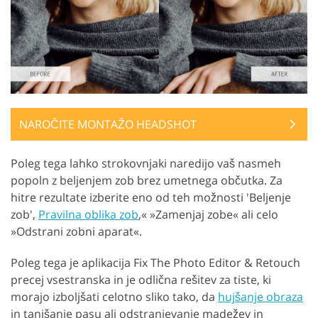
NAROČITE MONTAŽO HEADSHOT
GET 50% OFF CREATIVE CLOUD
Poleg tega lahko strokovnjaki naredijo vaš nasmeh
popoln z beljenjem zob brez umetnega občutka. Za
hitre rezultate izberite eno od teh možnosti 'Beljenje
zob',
Pravilna oblika zob
,« »Zamenjaj zobe« ali celo
»Odstrani zobni aparat«.
Poleg tega je aplikacija Fix The Photo Editor & Retouch
precej vsestranska in je odlična rešitev za tiste, ki
morajo izboljšati celotno sliko tako, da
hujšanje obraza
in tanjšanje pasu ali odstranjevanje madežev in