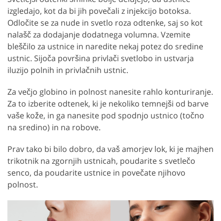
izgledajo, kot da bi jih povečali z injekcijo botoksa.
Odločite se za nude in svetlo roza odtenke, saj so kot
nalašč za dodajanje dodatnega volumna. Vzemite
bleščilo za ustnice in naredite nekaj potez do sredine
ustnic. Sijoča površina privlači svetlobo in ustvarja
iluzijo polnih in privlačnih ustnic.
Za večjo globino in polnost nanesite rahlo konturiranje.
Za to izberite odtenek, ki je nekoliko temnejši od barve
vaše kože, in ga nanesite pod spodnjo ustnico (točno
na sredino) in na robove.
Prav tako bi bilo dobro, da vaš amorjev lok, ki je majhen
trikotnik na zgornjih ustnicah, poudarite s svetlečo
senco, da poudarite ustnice in povečate njihovo
polnost.