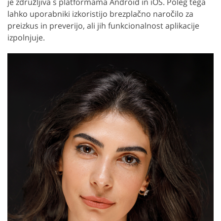
je združljiva s platformama Android in iOS. Poleg tega
lahko uporabniki izkoristijo brezplačno naročilo za
preizkus in preverijo, ali jih funkcionalnost aplikacije
izpolnjuje.