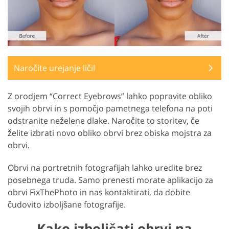
Naročite urejanje ličil
Z orodjem “Correct Eyebrows” lahko popravite obliko
svojih obrvi in s pomočjo pametnega telefona na poti
odstranite neželene dlake. Naročite to storitev, če
želite izbrati novo obliko obrvi brez obiska mojstra za
obrvi.
Obrvi na portretnih fotografijah lahko uredite brez
posebnega truda. Samo prenesti morate aplikacijo za
obrvi FixThePhoto in nas kontaktirati, da dobite
čudovito izboljšane fotografije.
Kako izboljšati obrvi na