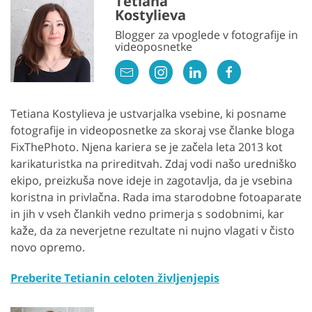
Tetiana
Kostylieva
Blogger za vpoglede v fotografije in
videoposnetke
Tetiana Kostylieva je ustvarjalka vsebine, ki posname
fotografije in videoposnetke za skoraj vse članke bloga
FixThePhoto. Njena kariera se je začela leta 2013 kot
karikaturistka na prireditvah. Zdaj vodi našo uredniško
ekipo, preizkuša nove ideje in zagotavlja, da je vsebina
koristna in privlačna. Rada ima starodobne fotoaparate
in jih v vseh člankih vedno primerja s sodobnimi, kar
kaže, da za neverjetne rezultate ni nujno vlagati v čisto
novo opremo.
Preberite Tetianin celoten življenjepis