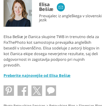
Elisa
Bešiæ
Prevajalec iz angleškega v slovenski
jezik
Elisa Bešiæ je članica skupine TWB in trenutno dela za
FixThePhoto kot samostojna prevajalka angleških
besedil v slovenščino. Elisa sodeluje z avtorji blogov in
kot članica ekipe dosega neverjetne rezultate, saj deli
odgovornost in zagotavlja podporo pri nujnih
prevodih.
Preberite najnovejše od Elisa Bešiæ
Photo Retouching Services
>
Retouching Blog
>
Slovenian Blog