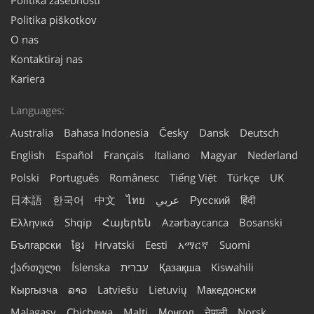
Politika piškotkov
O nas
Kontaktiraj nas
Kariera
Languages:
Australia
Bahasa Indonesia
Česky
Dansk
Deutsch
English
Español
Français
Italiano
Magyar
Nederland
Polski
Português
Românesc
Tiếng Việt
Türkçe
UK
日本語
한국어
中文
ไทย
عربي
Русский
हिंदी
Ελληνικά
Shqip
Հայերեն
Azərbaycanca
Bosanski
Български
ខ្មែរ
Hrvatski
Eesti
አማርኛ
Suomi
ქართული
Íslenska
עברית
Қазақша
Kiswahili
Кыргызча
ລາວ
Latviešu
Lietuvių
Македонски
Malagasy
Chichewa
Malti
Монгол
नेपाली
Norsk