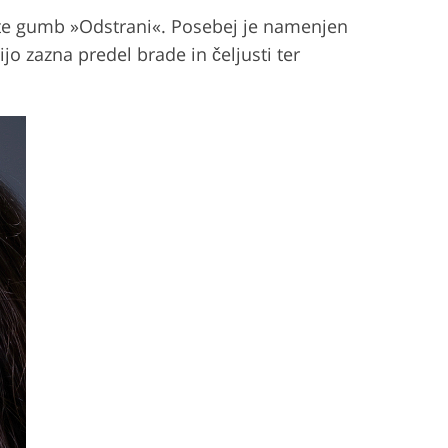
pnite gumb »Odstrani«. Posebej je namenjen
jo zazna predel brade in čeljusti ter