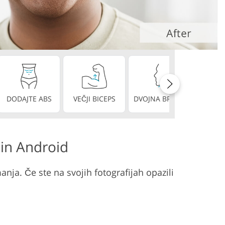
DODAJTE ABS
VEČJI BICEPS
DVOJNA BRADA
POPOLN
 in Android
nja. Če ste na svojih fotografijah opazili