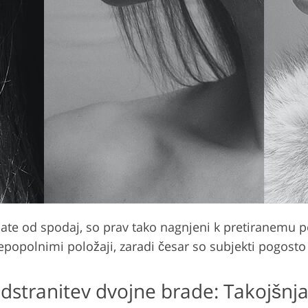
iljate od spodaj, so prav tako nagnjeni k pretiranemu
nepopolnimi položaji, zaradi česar so subjekti pogosto
dstranitev dvojne brade: Takojšnj