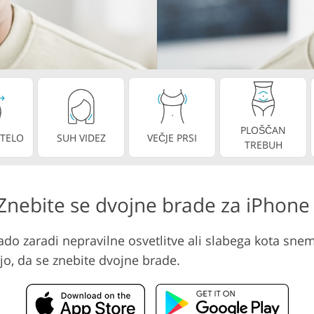
Storitve urejanja videa
j nakita
Podatki za usposabljanje AI
PLOŠČAN
 TELO
SUH VIDEZ
VEČJE PRSI
TREBUH
 Znebite se dvojne brade za iPhone
do zaradi nepravilne osvetlitve ali slabega kota snema
ijo, da se znebite dvojne brade.