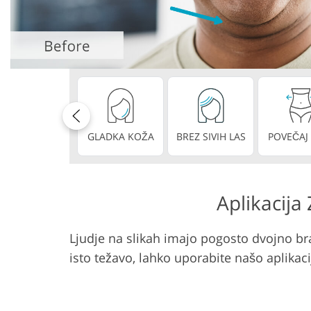
Urejanje fotografij izdelka
Urejanje fotografi
GLADKA KOŽA
BREZ SIVIH LAS
POVEČAJ
Aplikacija
Ljudje na slikah imajo pogosto dvojno bra
isto težavo, lahko uporabite našo aplikac