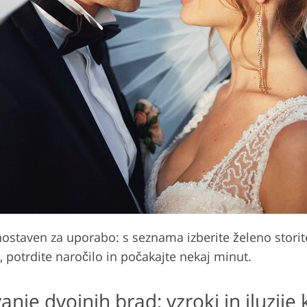
ostaven za uporabo: s seznama izberite želeno storite
 potrdite naročilo in počakajte nekaj minut.
anje dvojnih brad: vzroki in iluzij