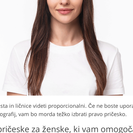
usta in ličnice videti proporcionalni. Če ne boste upo
tografij, vam bo morda težko izbrati pravo pričesko.
a pričeske za ženske, ki vam omogoča