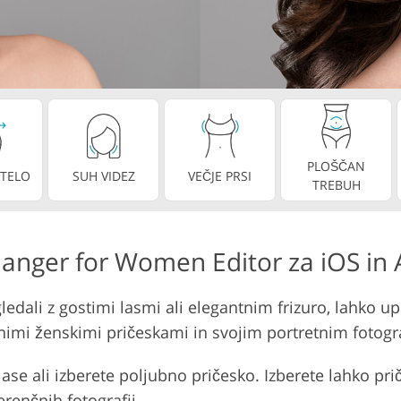
Storitve urejanja videa
j nakita
Podatki za usposabljanje AI
PLOŠČAN
 TELO
SUH VIDEZ
VEČJE PRSI
TREBUH
anger for Women Editor za iOS in
izgledali z gostimi lasmi ali elegantnim frizuro, lahko 
čnimi ženskimi pričeskami in svojim portretnim fotogr
se ali izberete poljubno pričesko. Izberete lahko prič
erenčnih fotografij.