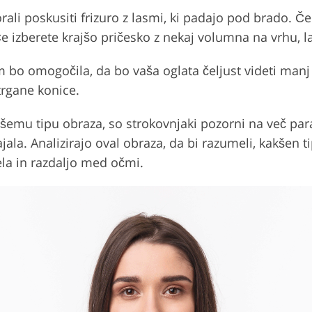
rali poskusiti frizuro z lasmi, ki padajo pod brado. Če 
 Če izberete krajšo pričesko z nekaj volumna na vrhu, 
am bo omogočila, da bo vaša oglata čeljust videti manj 
trgane konice.
a vašemu tipu obraza, so strokovnjaki pozorni na več pa
stajala. Analizirajo oval obraza, da bi razumeli, kakšen
ela in razdaljo med očmi.