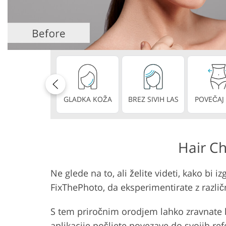
Urejanje fotografij izdelka
Urejanje fotografi
GLADKA KOŽA
BREZ SIVIH LAS
POVEČAJ
Hair Ch
Ne glede na to, ali želite videti, kako bi 
FixThePhoto, da eksperimentirate z razli
S tem priročnim orodjem lahko zravnate la
aplikacije pošljete povezave do svojih ref