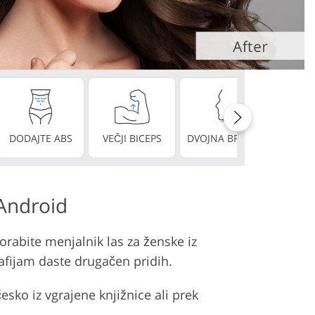
DODAJTE ABS
VEČJI BICEPS
DVOJNA BRADA
POPOLN
 Android
uporabite menjalnik las za ženske iz
afijam daste drugačen pridih.
esko iz vgrajene knjižnice ali prek