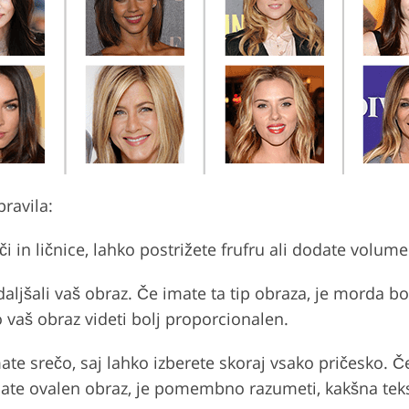
pravila:
oči in ličnice, lahko postrižete frufru ali dodate volu
aljšali vaš obraz. Če imate ta tip obraza, je morda bo
 vaš obraz videti bolj proporcionalen.
mate srečo, saj lahko izberete skoraj vsako pričesko. 
ate ovalen obraz, je pomembno razumeti, kakšna teks