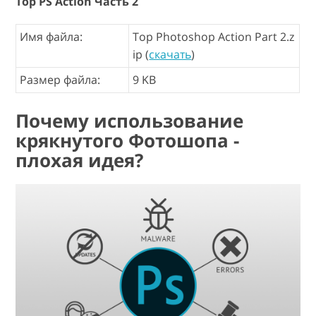
Top PS Action Часть 2
Имя файла:
Top Photoshop Action Part 2.z
ip (
скачать
)
Размер файла:
9 KB
Почему использование
крякнутого Фотошопа -
плохая идея?