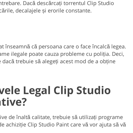
întrebare. Dacă descărcați torrentul Clip Studio
ările, decalajele și erorile constante.
rat înseamnă că persoana care o face încalcă legea.
ame ilegale poate cauza probleme cu poliția. Deci,
e dacă trebuie să alegeți acest mod de a obține
vele Legal Clip Studio
tive?
ive de înaltă calitate, trebuie să utilizați programe
e achiziție Clip Studio Paint care vă vor ajuta să vă