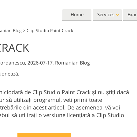
Home
Services
Exa
anian Blog
>
Clip Studio Paint Crack
Lightroom
Photoshop
CRACK
Lightroom Presets
Photoshop Actions
All 
Entire LR Preset
Photoshop Brushes
Mark
Portrait Retouching
Body Retouching
Newb
Iordanescu
, 2026-07-17,
Romanian Blog
Collections
Photoshop Overlays
Vale
ționează
.
Best Deal Presets
Photoshop Textures
Wedd
Mobile Collection
Entire Ps Actions
Baby
niciodată de Clip Studio Paint Crack și nu știți dacă
Collections
ur să utilizați programul, veți primi toate
Entire Ps Overlays
Wedding Photo Editing
Clipping Path
Ph
Bundles
ntrebările din acest articol. De asemenea, vă voi
bui să utilizați o versiune licențiată a Clip Studio