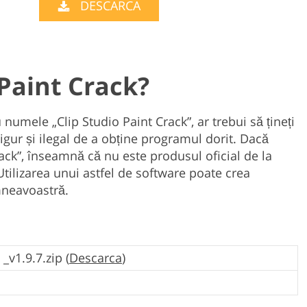
DESCARCA
Product Photo Editing
Jewellery Photo Editing
Real 
 Paint Crack?
 numele „Clip Studio Paint Crack”, ar trebui să țineți
gur și ilegal de a obține programul dorit. Dacă
ck”, înseamnă că nu este produsul oficial de la
 Utilizarea unui astfel de software poate crea
neavoastră.
_v1.9.7.zip (
Descarca
)