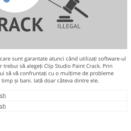
 care sunt garantate atunci când utilizați software-ul
 trebui să alegeți Clip Studio Paint Crack. Prin
ebui să vă confruntați cu o mulțime de probleme
timp și bani. Iată doar câteva dintre ele.
ush
ush