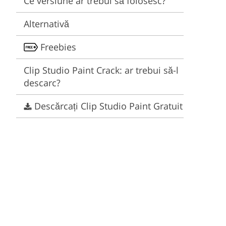
Ce versiune ar trebui să folosesc?
Video Editing Services
Estate Photo Editing
Alternativă
Freebies
Clip Studio Paint Crack: ar trebui să-l
descarc?
Descărcați Clip Studio Paint Gratuit