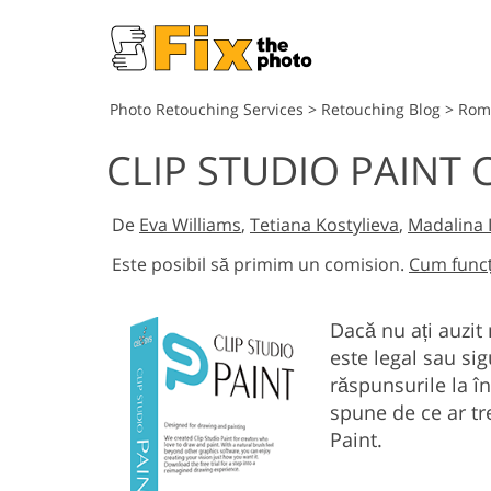
Photo Retouching Services
>
Retouching Blog
>
Rom
CLIP STUDIO PAINT 
De
Eva Williams
,
Tetiana Kostylieva
,
Madalina 
Este posibil să primim un comision.
Cum func
Dacă nu ați auzit 
este legal sau sig
răspunsurile la î
spune de ce ar tre
Paint.