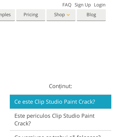
FAQ
Sign Up
Login
mples
Pricing
Shop
Blog
Templates
Video
Templates
LUTs for Video Editing
eting Templates
Video Overlays
orn Photo Editing
High End Retouching
ntine’s Day Cards
ing Invitations
Conținut:
 Shower Invitation
Ce este Clip Studio Paint Crack?
oto Manipulation
Photo Restoration
Este periculos Clip Studio Paint
Crack?