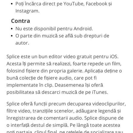
Poți încărca direct pe YouTube, Facebook și
Instagram.
Contra
Nu este disponibil pentru Android.
O parte din muzică se află sub drepturi de
autor.
Splice este un bun editor video gratuit pentru iOS.
Acesta îți permite să realizezi, foarte repede un film,
folosind fișiere din propria galerie. Aplicația deține o
bună colecție de fișiere audio, care pot fi
implementate în clip. Deasemenea își oferă
posibilitatea să descarci muzică de pe iTunes.
Splice oferă funcții precum decuparea videoclipurilor,
filtre video, tranzițiile scenelor, adăugare legendă și
înregistrarea de comentarii audio. Splice dispune de
o interfață destul de simplă. Pe lângă toate acestea
poți partaja, clipul final, pe rețelele de socializare sau