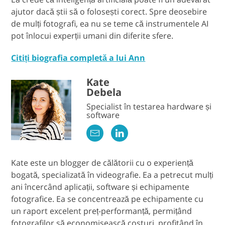
ajutor dacă știi să o folosești corect. Spre deosebire
de mulți fotografi, ea nu se teme că instrumentele AI
pot înlocui experții umani din diferite sfere.
Citiți biografia completă a lui Ann
Kate
Debela
Specialist în testarea hardware și
software
Kate este un blogger de călătorii cu o experiență
bogată, specializată în videografie. Ea a petrecut mulți
ani încercând aplicații, software și echipamente
fotografice. Ea se concentrează pe echipamente cu
un raport excelent preț-performanță, permițând
fotografilor să economisească costuri, profitând în