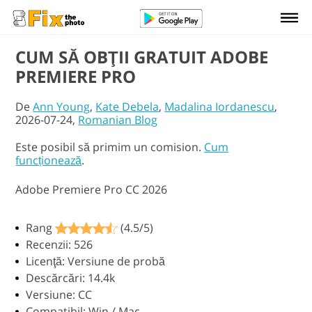
CUM SĂ OBŢII GRATUIT ADOBE
PREMIERE PRO
De
Ann Young
,
Kate Debela
,
Madalina Iordanescu
,
2026-07-24,
Romanian Blog
Este posibil să primim un comision.
Cum
funcționează
.
Adobe Premiere Pro CC 2026
Rang
(4.5/5)
Recenzii: 526
Licenţă: Versiune de probă
Descărcări: 14.4k
Versiune: CC
Compatibil: Win / Mac