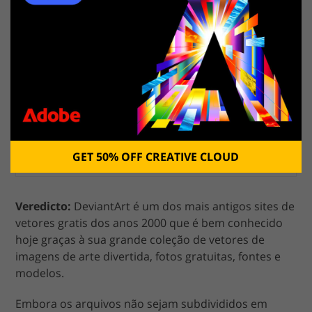
USE GRATUITAMENTE
GET 50% OFF CREATIVE CLOUD
Veredicto:
DeviantArt é um dos mais antigos sites de
vetores gratis dos anos 2000 que é bem conhecido
hoje graças à sua grande coleção de vetores de
imagens de arte divertida, fotos gratuitas, fontes e
modelos.
Embora os arquivos não sejam subdivididos em