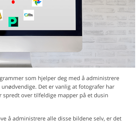
Videoredigering
ring av smykkefoto
AI-treningsdata
rogrammer som hjelper deg med å administrere
e unødvendige. Det er vanlig at fotografer har
r spredt over tilfeldige mapper på et dusin
øve å administrere alle disse bildene selv, er det