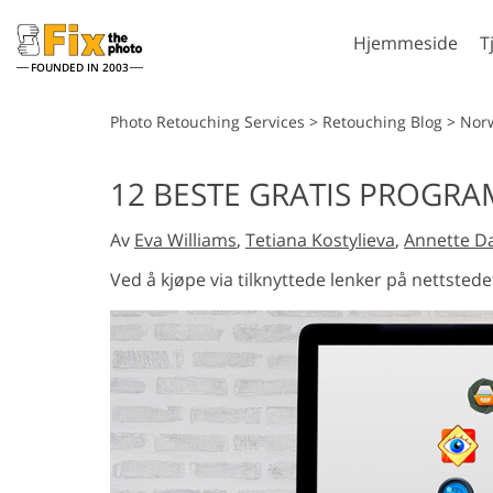
Hjemmeside
T
FOUNDED IN 2003
Lightroom
P
Photo Retouching Services
>
Retouching Blog
>
Nor
Lightroom
Photosh
12 BESTE GRATIS PROGRA
forhåndsinnstillinger
Photosh
Portrettretusjering
Kro
LR forhåndsinnstilte
Av
Eva Williams
,
Tetiana Kostylieva
,
Annette 
Photosh
samlinger
Photosho
Ved å kjøpe via tilknyttede lenker på nettstedet
Beste avtale
Hele Ps 
forhåndsinnstillinger
samling
Mobile
Hele Ps 
forhåndsinnstillinger
Redigering av
AI-gene
bryllupsbilder