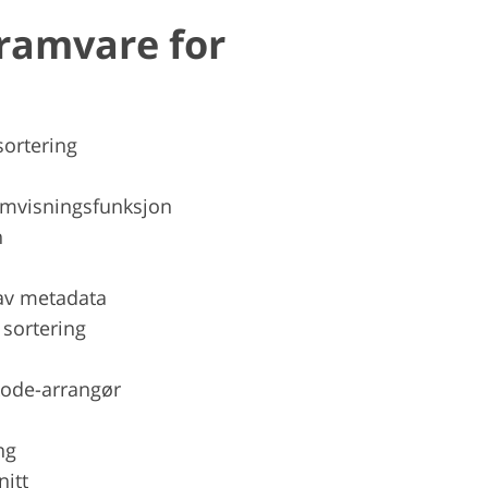
gramvare for
sortering
emvisningsfunksjon
n
av metadata
k sortering
kode-arrangør
ng
nitt