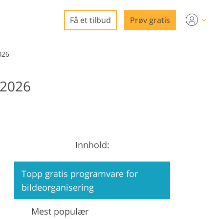
Få et tilbud
Prøv gratis
eo
026
 2026
ring
edigering
e
gg
Innhold:
rering
Topp gratis programvare for
bildeorganisering
Mest populær