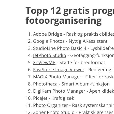
Topp 12 gratis pro
fotoorganisering
Adobe Bridge
-
Rask og praktisk bilde
Google Photos
-
Nyttig AI-assistent
StudioLine Photo Basic 4
-
Lysbildefr
JetPhoto Studio
-
Geotagging-funksjo
XnViewMP
-
Støtte for bredformat
FastStone Image Viewer
-
Redigering 
MAGIX Photo Manager
-
Filter for ras
Phototheca
-
Smart Album-funksjon
DigiKam Photo Manager
-
Åpen kilde
PicaJet
-
Kraftig søk
Photo Organizer
-
Rask systemskanni
Zoner Photo Studio
-
Praktisk grenses