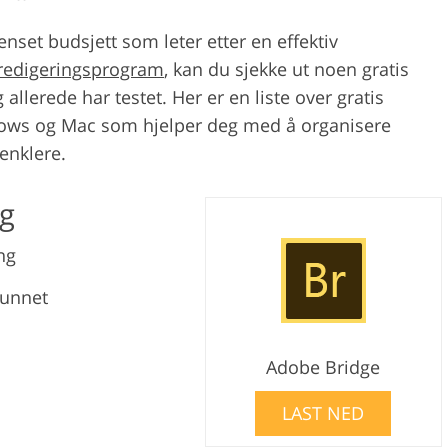
nset budsjett som leter etter en effektiv
oredigeringsprogram
, kan du sjekke ut noen gratis
llerede har testet. Her er en liste over gratis
ows og Mac som hjelper deg med å organisere
enklere.
lg
ng
funnet
Adobe Bridge
LAST NED