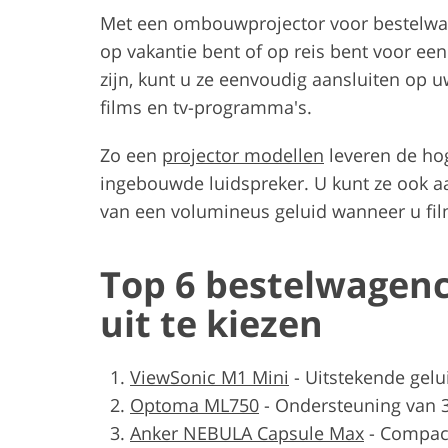
Met een ombouwprojector voor bestelwage
op vakantie bent of op reis bent voor ee
zijn, kunt u ze eenvoudig aansluiten op 
films en tv-programma's.
Zo een
projector modellen
leveren de ho
ingebouwde luidspreker. U kunt ze ook a
van een volumineus geluid wanneer u film
Top 6 bestelwagen
uit te kiezen
ViewSonic M1 Mini
-
Uitstekende gelu
Optoma ML750
-
Ondersteuning van 
Anker NEBULA Capsule Max
-
Compac