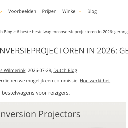
Voorbeelden
Prijzen
Winkel
Blog
shop
Templates
Video
ch Blog
>
6 beste bestelwagenconversieprojectoren in 2026: gerang
s
Alle sjablonen
LUT's voor
NVERSIEPROJECTOREN IN 2026: G
videobewerking
Fotobewerking van
elen
Marketingsjablonen
uchering
Pasgeboren fotobewerking
onroerend goed
Professionele video-
ays
Valentijnskaarten
overlays
s Wilmerink
, 2026-07-28,
Dutch Blog
ren
Huwelijksuitnodigingen
ies van
Uitnodiging voor een
e verdienen we mogelijk een commissie.
Hoe werkt het
.
kinderfeestje
bestelwagens voor reizigers.
rlays-
nereerde
Fotomanipulatie
Foto Restauratie
 kleding