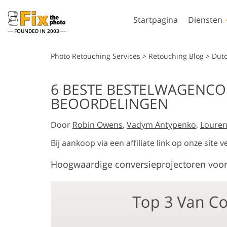
Startpagina
Diensten
FOUNDED IN 2003
Lightroom
Photo
Photo Retouching Services
>
Retouching Blog
>
Dut
Lightroom-
Photoshop-actie
6 BESTE BESTELWAGENCO
voorinstellingen
Photoshop-pens
BEOORDELINGEN
Portret retoucheren
Lichaamsreto
LR-vooraf ingestelde
Photoshop-overl
collecties
Door
Robin Owens
,
Vadym Antypenko
,
Louren
Photoshop-textu
Voorinstellingen voor
Volledige collect
beste aanbieding
Bij aankoop via een affiliate link op onze sit
Ps-acties
Mobiele voorinstellingen
Hoogwaardige conversieprojectoren voor 
Volledige Ps Ove
Door AI gege
Trouwfoto's bewerken
bundels
modellen voor