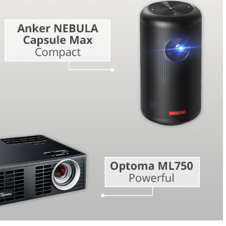
Videobewerkingsservic
bewerking
AI-trainingsgegevens