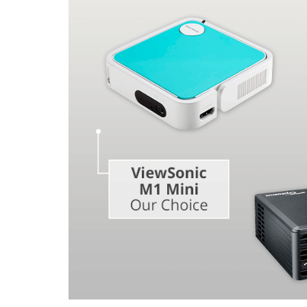
Productfoto's bewerken
Sieraden Foto