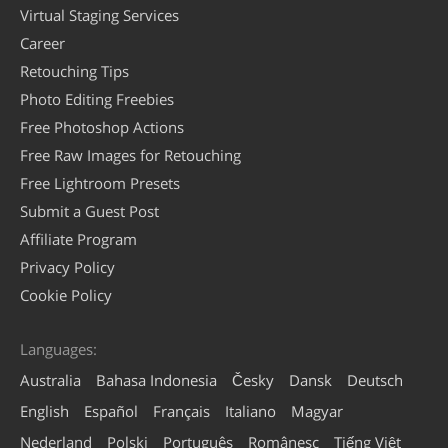
Virtual Staging Services
Career
Retouching Tips
Photo Editing Freebies
Free Photoshop Actions
Free Raw Images for Retouching
Free Lightroom Presets
Submit a Guest Post
Affiliate Program
Privacy Policy
Cookie Policy
Languages:
Australia
Bahasa Indonesia
Česky
Dansk
Deutsch
English
Español
Français
Italiano
Magyar
Nederland
Polski
Português
Românesc
Tiếng Việt