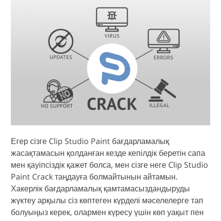
Егер сізге Clip Studio Paint бағдарламалық
жасақтамасын қолданған кезде кепілдік беретін сапа
мен қауіпсіздік қажет болса, мен сізге неге Clip Studio
Paint Crack таңдауға болмайтынын айтамын.
Хакерлік бағдарламалық қамтамасыздандыруды
жүктеу арқылы сіз көптеген күрделі мәселелерге тап
болуыңыз керек, олармен күресу үшін көп уақыт пен