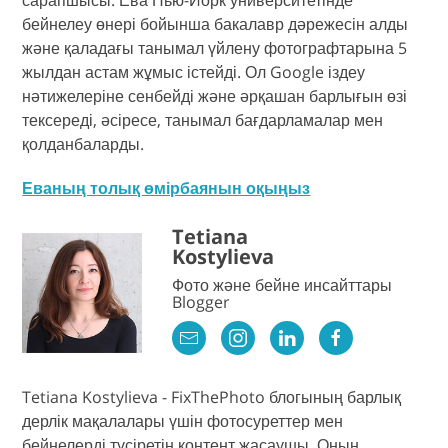
сарапшысы. Ева Нью-Йорк университетінде
бейнелеу өнері бойынша бакалавр дәрежесін алды
және қаладағы танымал үйлену фотографтарына 5
жылдан астам жұмыс істейді. Ол Google іздеу
нәтижелеріне сенбейді және әрқашан барлығын өзі
тексереді, әсіресе, танымал бағдарламалар мен
қолданбаларды.
Еваның толық өмірбаянын оқыңыз
Tetiana
Kostylieva
Фото және бейне инсайттары
Blogger
Tetiana Kostylieva - FixThePhoto блогының барлық
дерлік мақалалары үшін фотосуреттер мен
бейнелерді түсіретін контент жасаушы. Оның