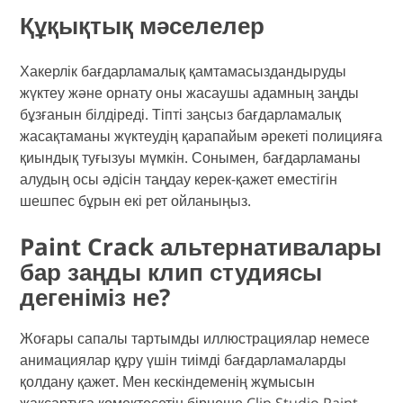
Құқықтық мәселелер
Хакерлік бағдарламалық қамтамасыздандыруды
жүктеу және орнату оны жасаушы адамның заңды
бұзғанын білдіреді. Тіпті заңсыз бағдарламалық
жасақтаманы жүктеудің қарапайым әрекеті полицияға
қиындық туғызуы мүмкін. Сонымен, бағдарламаны
алудың осы әдісін таңдау керек-қажет еместігін
шешпес бұрын екі рет ойланыңыз.
Paint Crack альтернативалары
бар заңды клип студиясы
дегеніміз не?
Жоғары сапалы тартымды иллюстрациялар немесе
анимациялар құру үшін тиімді бағдарламаларды
қолдану қажет. Мен кескіндеменің жұмысын