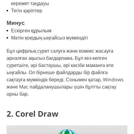
керемет таңдауы
Тегін қаріптер
Минус
Ескірген құрылым
Мәтін қоюдың ыңғайсыз мүмкіндігі
Бұл цифрлық сурет салуға және комикс жасауға
арналған ақысыз бағдарлама. Бұл кез-келген
суретшіге, әрі бастаушы, әрі кәсіби маманға өте
ыңғайлы. Ол бірнеше файлдарды бір файлға
сақтауға мүмкіндік береді. Сонымен қатар, Windows
және Mac пайдаланушылары үшін бұлтты сақтау
орны бар.
2. Corel Draw