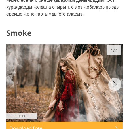
көмектесетін бірнеше қылқалам дайындадым. Осы
құралдарды қолдана отырып, сіз өз жобаларыңызды
ерекше және тартымды ете аласыз.
Smoke
1/2
Download Free