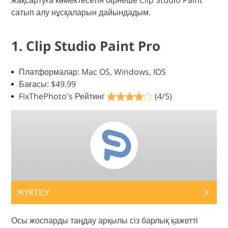
жақсартуға көмектесетін бірнеше Clip Studio Paint
сатып алу нұсқаларын дайындадым.
1. Clip Studio Paint Pro
Платформалар: Mac OS, Windows, IOS
Бағасы: $49.99
FixThePhoto's Рейтинг
(4/5)
ЖҮКТЕУ
Осы жоспарды таңдау арқылы сіз барлық қажетті