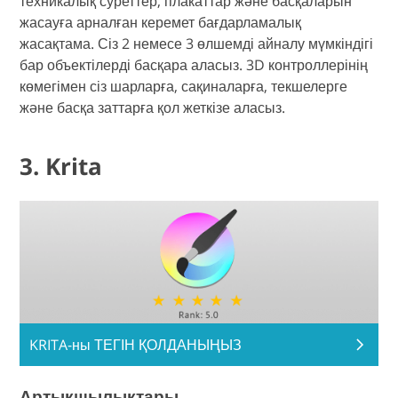
техникалық суреттер, плакаттар және басқаларын
жасауға арналған керемет бағдарламалық
жасақтама. Сіз 2 немесе 3 өлшемді айналу мүмкіндігі
бар объектілерді басқара аласыз. 3D контроллерінің
көмегімен сіз шарларға, сақиналарға, текшелерге
және басқа заттарға қол жеткізе аласыз.
3. Krita
KRITA-ны ТЕГІН ҚОЛДАНЫҢЫЗ
Артықшылықтары