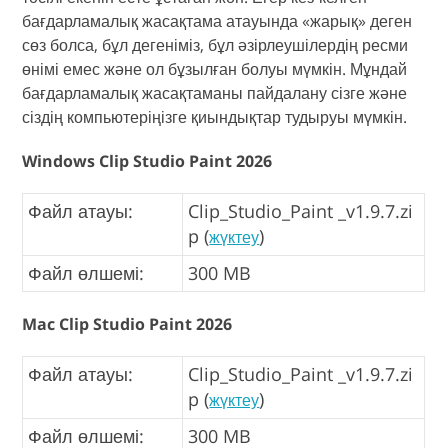
бағдарламалық жасақтама атауында «жарық» деген
сөз болса, бұл дегеніміз, бұл әзірлеушілердің ресми
өнімі емес және ол бұзылған болуы мүмкін. Мұндай
бағдарламалық жасақтаманы пайдалану сізге және
сіздің компьютеріңізге қиындықтар тудыруы мүмкін.
Windows Clip Studio Paint 2026
Файл атауы:
Clip_Studio_Paint _v1.9.7.zi
p (
)
жүктеу
Файл өлшемі:
300 MB
Mac Clip Studio Paint 2026
Файл атауы:
Clip_Studio_Paint _v1.9.7.zi
p (
)
жүктеу
Файл өлшемі:
300 MB