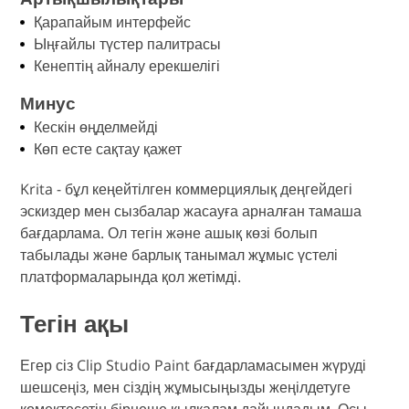
Қарапайым интерфейс
Ыңғайлы түстер палитрасы
Кенептің айналу ерекшелігі
Минус
Кескін өңделмейді
Көп есте сақтау қажет
Krita - бұл кеңейтілген коммерциялық деңгейдегі
эскиздер мен сызбалар жасауға арналған тамаша
бағдарлама. Ол тегін және ашық көзі болып
табылады және барлық танымал жұмыс үстелі
платформаларында қол жетімді.
Тегін ақы
Егер сіз Clip Studio Paint бағдарламасымен жүруді
шешсеңіз, мен сіздің жұмысыңызды жеңілдетуге