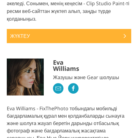
әкеледі. Сонымен, менің кеңесім - Clip Studio Paint-ті
ресми веб-сайттан жүктеп алып, заңды түрде
қолданыңыз.
ЖҮКТЕУ
Eva
Williams
Жазушы және Gear шолушы
Eva Williams - FixThePhoto тобындағы мобильді
бағдарламалық құрал мен қолданбаларды сынауға
және шолуға жауап беретін дарынды отбасылық
фотограф және бағдарламалық жасақтама