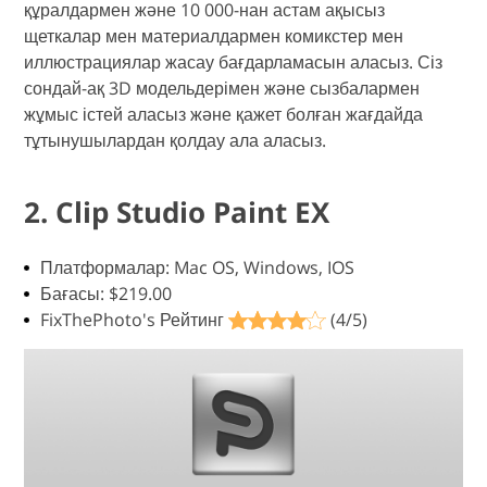
құралдармен және 10 000-нан астам ақысыз
щеткалар мен материалдармен комикстер мен
иллюстрациялар жасау бағдарламасын аласыз. Сіз
сондай-ақ 3D модельдерімен және сызбалармен
жұмыс істей аласыз және қажет болған жағдайда
тұтынушылардан қолдау ала аласыз.
2. Clip Studio Paint EX
Платформалар: Mac OS, Windows, IOS
Бағасы: $219.00
FixThePhoto's Рейтинг
(4/5)