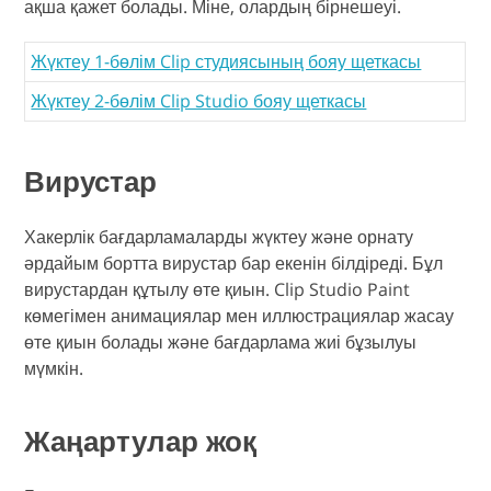
ақша қажет болады. Міне, олардың бірнешеуі.
Жүктеу 1-бөлім Clip студиясының бояу щеткасы
Жүктеу 2-бөлім Clip Studio бояу щеткасы
Вирустар
Хакерлік бағдарламаларды жүктеу және орнату
әрдайым бортта вирустар бар екенін білдіреді. Бұл
вирустардан құтылу өте қиын. Clip Studio Paint
көмегімен анимациялар мен иллюстрациялар жасау
өте қиын болады және бағдарлама жиі бұзылуы
мүмкін.
Жаңартулар жоқ