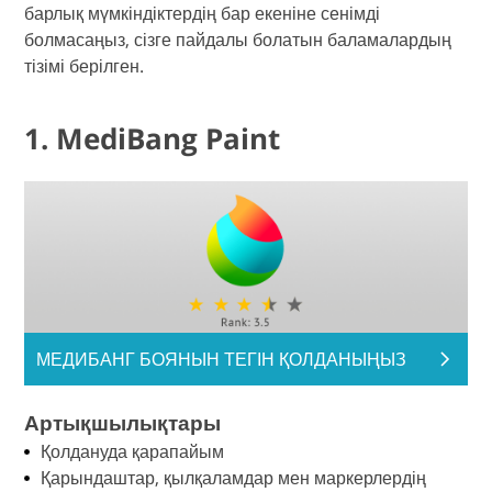
барлық мүмкіндіктердің бар екеніне сенімді
болмасаңыз, сізге пайдалы болатын баламалардың
тізімі берілген.
1. MediBang Paint
МЕДИБАНГ БОЯНЫН ТЕГІН ҚОЛДАНЫҢЫЗ
Артықшылықтары
Қолдануда қарапайым
Қарындаштар, қылқаламдар мен маркерлердің