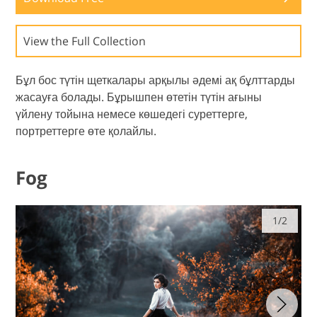
View the Full Collection
Бұл бос түтін щеткалары арқылы әдемі ақ бұлттарды
жасауға болады. Бұрышпен өтетін түтін ағыны
үйлену тойына немесе көшедегі суреттерге,
портреттерге өте қолайлы.
Fog
1/2