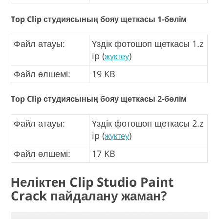
Top Clip студиясының бояу щеткасы 1-бөлім
Файл атауы:
Үздік фотошоп щеткасы 1.z
ip (
)
жүктеу
Файл өлшемі:
19 KB
Top Clip студиясының бояу щеткасы 2-бөлім
Файл атауы:
Үздік фотошоп щеткасы 2.z
ip (
)
жүктеу
Файл өлшемі:
17 KB
Неліктен Clip Studio Paint
Crack пайдалану жаман?