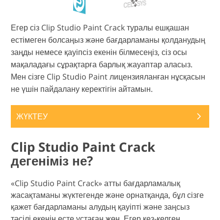
Егер сіз Clip Studio Paint Crack туралы ешқашан
естімеген болсаңыз және бағдарламаны қолданудың
заңды немесе қауіпсіз екенін білмесеңіз, сіз осы
мақаладағы сұрақтарға барлық жауаптар аласыз.
Мен сізге Clip Studio Paint лицензияланған нұсқасын
не үшін пайдалану керектігін айтамын.
ЖҮКТЕУ
Clip Studio Paint Crack
дегеніміз не?
«Clip Studio Paint Crack» атты бағдарламалық
жасақтаманы жүктегенде және орнатқанда, бұл сізге
қажет бағдарламаны алудың қауіпті және заңсыз
тәсілі екенін есте ұстаған жөн. Егер кез-келген