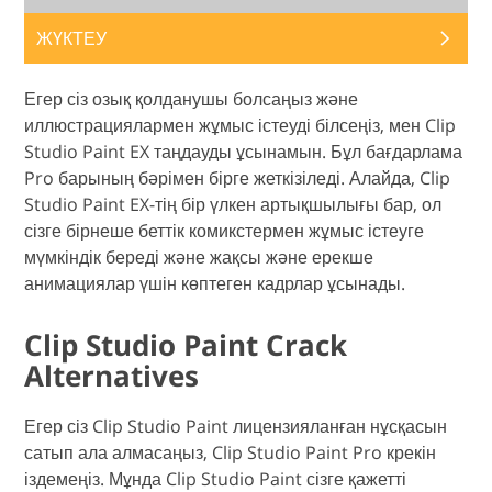
ЖҮКТЕУ
Егер сіз озық қолданушы болсаңыз және
иллюстрациялармен жұмыс істеуді білсеңіз, мен Clip
Studio Paint EX таңдауды ұсынамын. Бұл бағдарлама
Pro барының бәрімен бірге жеткізіледі. Алайда, Clip
Studio Paint EX-тің бір үлкен артықшылығы бар, ол
сізге бірнеше беттік комикстермен жұмыс істеуге
мүмкіндік береді және жақсы және ерекше
анимациялар үшін көптеген кадрлар ұсынады.
Clip Studio Paint Crack
Alternatives
Егер сіз Clip Studio Paint лицензияланған нұсқасын
сатып ала алмасаңыз, Clip Studio Paint Pro крекін
іздемеңіз. Мұнда Clip Studio Paint сізге қажетті