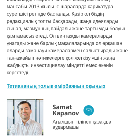
мансабы 2013 жылы іс-шараларда карикатура
суретшісі ретінде басталды. Қазір ол біздің
редакциялық топты басқарады, жаңа идеяларды
сынап, мазмұнның пайдалы және тартымды болуын
қамтамасыз етеді. Ол винтажды камераларды
ұнатады және барлық мақалаларында ол әрқашан
оларды заманауи камералармен салыстырады және
таңғажайып нәтижелерге қол жеткізу үшін жаңа
жабдықты инвестициялау міндетті емес екенін
көрсетеді.
Тетиананың толық өмірбаянын оқыңыз
Samat
Kapanov
Ағылшын тілінен қазақша
аудармашы