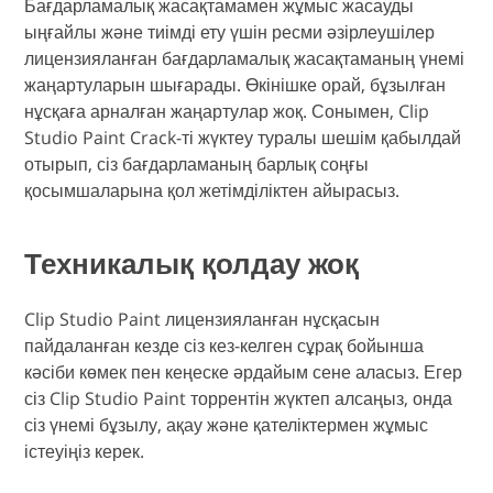
Бағдарламалық жасақтамамен жұмыс жасауды
ыңғайлы және тиімді ету үшін ресми әзірлеушілер
лицензияланған бағдарламалық жасақтаманың үнемі
жаңартуларын шығарады. Өкінішке орай, бұзылған
нұсқаға арналған жаңартулар жоқ. Сонымен, Clip
Studio Paint Crack-ті жүктеу туралы шешім қабылдай
отырып, сіз бағдарламаның барлық соңғы
қосымшаларына қол жетімділіктен айырасыз.
Техникалық қолдау жоқ
Clip Studio Paint лицензияланған нұсқасын
пайдаланған кезде сіз кез-келген сұрақ бойынша
кәсіби көмек пен кеңеске әрдайым сене аласыз. Егер
сіз Clip Studio Paint торрентін жүктеп алсаңыз, онда
сіз үнемі бұзылу, ақау және қателіктермен жұмыс
істеуіңіз керек.