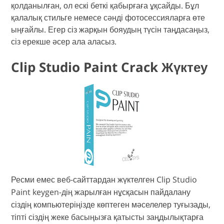
қолданылған, ол ескі беткі қабырғаға ұқсайды. Бұл
қалалық стильге немесе сәнді фотосессияларға өте
ыңғайлы. Егер сіз жарқын бояудың түсін таңдасаңыз,
сіз ерекше әсер ала аласыз.
Clip Studio Paint Crack Жүктеу
Ресми емес веб-сайттардан жүктелген Clip Studio
Paint keygen-дің жарылған нұсқасын пайдалану
сіздің компьютеріңізде көптеген мәселелер туғызады,
тіпті сіздің жеке басыңызға қатысты заңдылықтарға