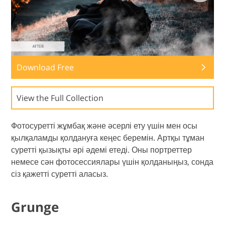
Download Free
View the Full Collection
Фотосуретті жұмбақ және әсерлі ету үшін мен осы
қылқаламды қолдануға кеңес беремін. Артқы тұман
суретті қызықты әрі әдемі етеді. Оны портреттер
немесе сән фотосессиялары үшін қолданыңыз, сонда
сіз қажетті суретті аласыз.
Grunge