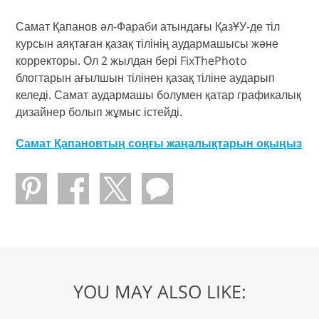
Самат Қапанов әл-Фараби атындағы ҚазҰУ-де тіл
курсын аяқтаған қазақ тілінің аудармашысы және
корректоры. Ол 2 жылдан бері FixThePhoto
блогтарын ағылшын тілінен қазақ тіліне аударып
келеді. Самат аудармашы болумен қатар графикалық
дизайнер болып жұмыс істейді.
Самат Қапановтың соңғы жаңалықтарын оқыңыз
YOU MAY ALSO LIKE: