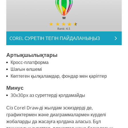
COREL СУРЕТІН ТЕГІН ПАЙДАЛАНЫҢЫЗ
Артықшылықтары
Кросс-платформа
Шағын өлшемі
Көптеген қылқаламдар, фондар мен қаріптер
Минус
30x30px аз суреттерді қолдамайды
Сіз Corel Draw-ді жылдам эскиздерді де,
графиктермен және диаграммалармен күрделі
жобаларды да жасауға қолдана аласыз. Бұл