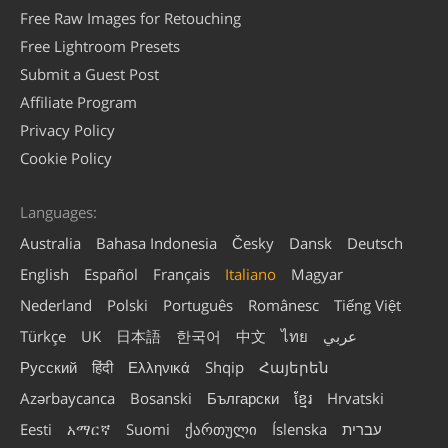
Free Raw Images for Retouching
Free Lightroom Presets
Submit a Guest Post
Affiliate Program
Privacy Policy
Cookie Policy
Languages:
Australia
Bahasa Indonesia
Česky
Dansk
Deutsch
English
Español
Français
Italiano
Magyar
Nederland
Polski
Português
Românesc
Tiếng Việt
Türkçe
UK
日本語
한국어
中文
ไทย
عربي
Русский
हिंदी
Ελληνικά
Shqip
Հայերեն
Azərbaycanca
Bosanski
Български
ខ្មែរ
Hrvatski
Eesti
አማርኛ
Suomi
ქართული
Íslenska
עברית