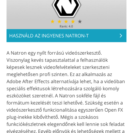
HASZNÁLD AZ INGYENES NATRON-T
A Natron egy nyílt forrású videószerkesztő.
Viszonylag kevés tapasztalattal a felhasználók
képesek lesznek videofelvételeket szerkeszteni
meglehetősen profi szinten. Ez az alkalmazás az
Adobe After Effects alternatívája lehet, ha a videóban
speciális effektusok létrehozására szolgáló komoly
eszközöket szeretnél. A Natron sokféle fájl és
formátum kezelését teszi lehetővé. Szükség esetén a
videószerkesztő funkcionalitása egyszerűen Open FX
plug-inekke kibővíthető. Mégis a szokásos
funkciókészletnek elegendőnek kell lennie sok feladat
elvégzéséhez. Egyéb előnyök és lehetőségek mellett a