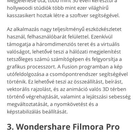
Megjelenése óta, több mint 30 éven keresztül a
hollywoodi stúdiók több mint ezer világhírű
kasszasikert hoztak létre a szoftver segítségével.
Az alkalmazás nagy teljesítményű eszközkészletet
használ, felhasználóbarát felülettel. Ezenkívül
támogatja a háromdimenziós teret és a virtuális
valóságot, lehetővé teszi a hálózati megjelenítést
tetszőleges számú számítógépen és felgyorsítja a
grafikus processzort. A Fusion programban a kép
utófeldolgozása a csomópontrendszer segítségével
történik. Ez lehetővé teszi az összeállítást, beírást,
vektorális rajzolást, és az animáció valós 3D térben
történő végrehajtását, valamint a lejátszási sebesség
megváltoztatását, a nyomkövetést és a
képstabilizálás beállítását.
3. Wondershare Filmora Pro