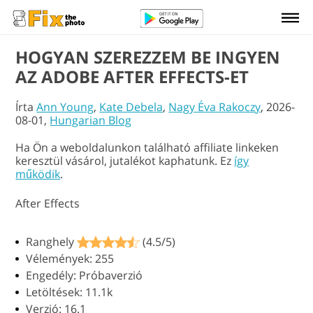
HOGYAN SZEREZZEM BE INGYEN
AZ ADOBE AFTER EFFECTS-ET
Írta
Ann Young
,
Kate Debela
,
Nagy Éva Rakoczy
, 2026-
08-01,
Hungarian Blog
Ha Ön a weboldalunkon található affiliate linkeken
keresztül vásárol, jutalékot kaphatunk. Ez
így
működik
.
After Effects
Ranghely
(4.5/5)
Vélemények: 255
Engedély: Próbaverzió
Letöltések: 11.1k
Verzió: 16.1