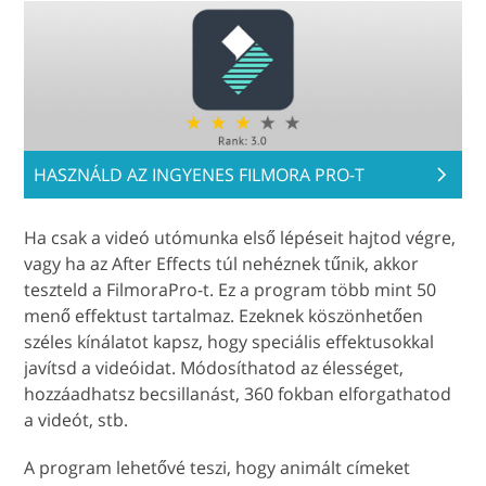
HASZNÁLD AZ INGYENES FILMORA PRO-T
Ha csak a videó utómunka első lépéseit hajtod végre,
vagy ha az After Effects túl nehéznek tűnik, akkor
teszteld a FilmoraPro-t. Ez a program több mint 50
menő effektust tartalmaz. Ezeknek köszönhetően
széles kínálatot kapsz, hogy speciális effektusokkal
javítsd a videóidat. Módosíthatod az élességet,
hozzáadhatsz becsillanást, 360 fokban elforgathatod
a videót, stb.
A program lehetővé teszi, hogy animált címeket