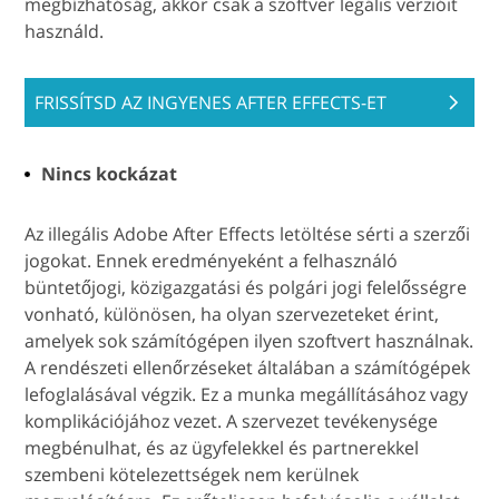
megbízhatóság, akkor csak a szoftver legális verzióit
használd.
FRISSÍTSD AZ INGYENES AFTER EFFECTS-ET
Nincs kockázat
Az illegális Adobe After Effects letöltése sérti a szerzői
jogokat. Ennek eredményeként a felhasználó
büntetőjogi, közigazgatási és polgári jogi felelősségre
vonható, különösen, ha olyan szervezeteket érint,
amelyek sok számítógépen ilyen szoftvert használnak.
A rendészeti ellenőrzéseket általában a számítógépek
lefoglalásával végzik. Ez a munka megállításához vagy
komplikációjához vezet. A szervezet tevékenysége
megbénulhat, és az ügyfelekkel és partnerekkel
szembeni kötelezettségek nem kerülnek