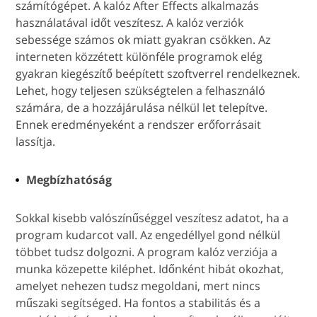
számítógépet. A kalóz After Effects alkalmazás
használatával időt veszítesz. A kalóz verziók
sebessége számos ok miatt gyakran csökken. Az
interneten közzétett különféle programok elég
gyakran kiegészítő beépített szoftverrel rendelkeznek.
Lehet, hogy teljesen szükségtelen a felhasználó
számára, de a hozzájárulása nélkül let telepítve.
Ennek eredményeként a rendszer erőforrásait
lassítja.
Megbízhatóság
Sokkal kisebb valószínűséggel veszítesz adatot, ha a
program kudarcot vall. Az engedéllyel gond nélkül
többet tudsz dolgozni. A program kalóz verziója a
munka közepette kiléphet. Időnként hibát okozhat,
amelyet nehezen tudsz megoldani, mert nincs
műszaki segítséged. Ha fontos a stabilitás és a