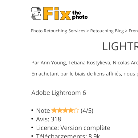
Photo Retouching Services
>
Retouching Blog
>
Fre
LIGHT
Par
Ann Young
,
Tetiana Kostylieva
,
Nicolas Ar
En achetant par le biais de liens affiliés, n
Adobe Lightroom 6
Note
(4/5)
Avis: 318
Licence: Version complète
Téléchargements: 8.9k