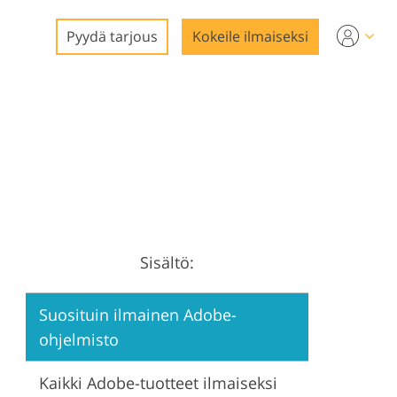
Pyydä tarjous
Kokeile ilmaiseksi
tiin
vien
Sisältö:
nti
Suosituin ilmainen Adobe-
ohjelmisto
Kaikki Adobe-tuotteet ilmaiseksi