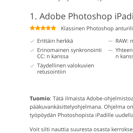
1. Adobe Photoshop iPadi
Klassinen Photoshop anturili
Erittäin herkkä
RAW: n
Erinomainen synkronointi
Yhteen
CC: n kanssa
n kans
Täydellinen valokuvien
retusointiin
Tuomio
: Tätä ilmaista Adobe-ohjelmisto
pääkuvankäsittelyohjelmana. Ohjelma on y
työpöydän Photoshopista iPadille uudella 
Voit silti nauttia suuresta osasta kerrok