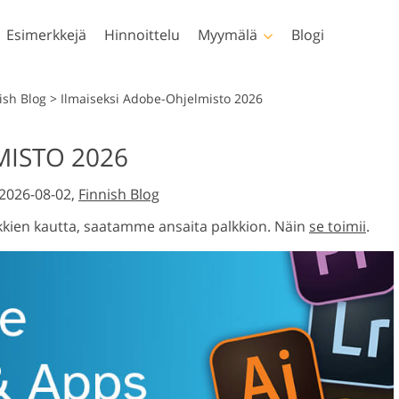
Esimerkkejä
Hinnoittelu
Myymälä
Blogi
oshop
Templates
Video
ish Blog
>
Ilmaiseksi Adobe-Ohjelmisto 2026
iminnot
Kaikki mallit
LUT:t videoeditoin
MISTO 2026
Vastasyntyneiden kuvien
Kiinteistöjen valoku
eltimet
Markkinointipohjia
Ammattimaiset
etusointi
muokkaus
muokkaus
videopeittokuvat
 2026-08-02,
Finnish Blog
ittokuvat
Ystävänpäiväkortit
stuurit
Häät kutsut
kien kautta, saatamme ansaita palkkion. Näin
se toimii
.
ns -
Kutsu lastenjuhliin
-
uomat mallit
Kuvamanipulaatio
Valokuvan restauroi
etit
teille