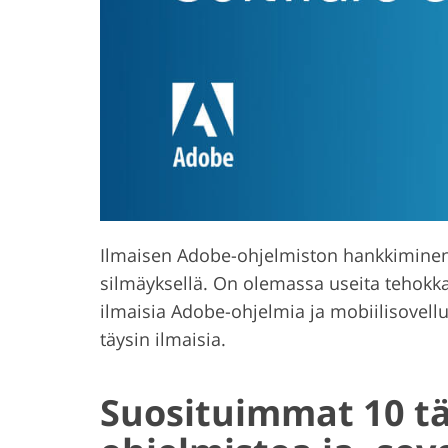
Tuotteen valokuvien
Korujen 
muokkaus
muo
Ilmaisen Adobe-ohjelmiston hankkiminen e
silmäyksellä. On olemassa useita tehokkait
ilmaisia Adobe-ohjelmia ja mobiilisovelluk
täysin ilmaisia.
Suosituimmat 10 tä