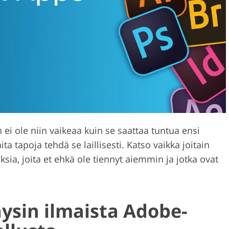
valokuvien
Videoeditointipalve
AI-koulutusdata
kkaus
i ole niin vaikeaa kuin se saattaa tuntua ensi
a tapoja tehdä se laillisesti. Katso vaikka joitain
sia, joita et ehkä ole tiennyt aiemmin ja jotka ovat
ysin ilmaista Adobe-