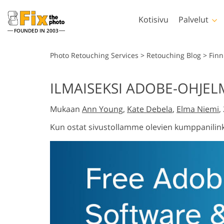
Kotisivu
Palvelut
FOUNDED IN 2003
Lightroom
Phot
Photo Retouching Services
>
Retouching Blog
>
Finn
Lightroomin esiasetukset
Photoshop-to
ILMAISEKSI ADOBE-OHJEL
LR-esiasetuskokoelmat
Photoshop siv
Muotokuvan retusointi
Kehon r
Mukaan
Ann Young
,
Kate Debela
,
Elma Niemi
,
Parhaan tarjouksen
Photoshop-pe
esiasetukset
Photoshop-tek
Kun ostat sivustollamme olevien kumppanilink
Mobiiliasetukset
Koko Ps Actio
kokoelmat
Kokonaiset Ps
Tekoälyn l
Hääkuvien muokkaus
peittokuvapak
vaat