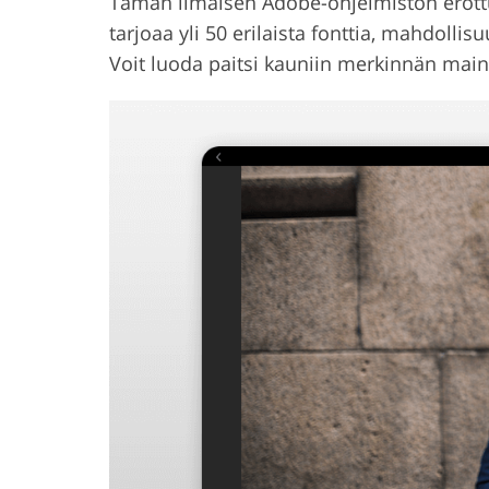
Tämän ilmaisen Adobe-ohjelmiston erottu
tarjoaa yli 50 erilaista fonttia, mahdollis
Voit luoda paitsi kauniin merkinnän main