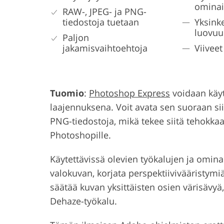
ominai
RAW-, JPEG- ja PNG-
tiedostoja tuetaan
Yksink
luovuu
Paljon
jakamisvaihtoehtoja
Viiveet
Tuomio
:
Photoshop Express
voidaan käyt
laajennuksena. Voit avata sen suoraan si
PNG-tiedostoja, mikä tekee siitä tehok
Photoshopille.
Käytettävissä olevien työkalujen ja ominai
valokuvan, korjata perspektiivivääristymiä,
säätää kuvan yksittäisten osien värisävyä
Dehaze-työkalu.