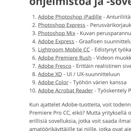
ohjelmistoa ja -sov
Adobe Photoshop iPadille
-
Anturiliit
Photoshop Express
-
Perusvärikorjau
Photoshop Mix
-
Kuvan perusparann
Adobe Express
-
Graafisen suunnittelun
Lightroom Mobile CC
-
Edistynyt työk
Adobe Premiere Rush
-
Videon muokk
Adobe Fresco
-
Erittäin realistinen siv
Adobe XD
-
UI / UX-suunnitteluun
Adobe Color
-
Työhön värien kanssa
Adobe Acrobat Reader
-
Työskentely 
Kun ajattelet Adobe-tuotteita, voit toden
Premiere Pro CC, eikö? Mutta yrityksellä 
erillisiä sovelluksia, jotka voit saada ilm
amatöörikäyttäjille tai niille, jotka ovat