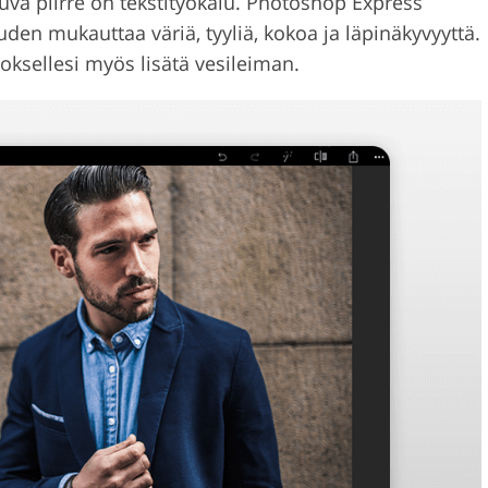
va piirre on tekstityökalu. Photoshop Express
uuden mukauttaa väriä, tyyliä, kokoa ja läpinäkyvyyttä.
oksellesi myös lisätä vesileiman.