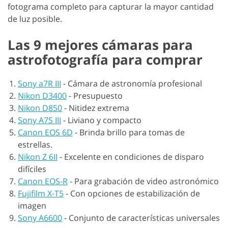
fotograma completo para capturar la mayor cantidad
de luz posible.
Las 9 mejores cámaras para
astrofotografía para comprar
Sony a7R III
-
Cámara de astronomía profesional
Nikon D3400
-
Presupuesto
Nikon D850
-
Nitidez extrema
Sony A7S III
-
Liviano y compacto
Canon EOS 6D
-
Brinda brillo para tomas de
estrellas.
Nikon Z 6II
-
Excelente en condiciones de disparo
difíciles
Canon EOS-R
-
Para grabación de video astronómico
Fujifilm X-T5
-
Con opciones de estabilización de
imagen
Sony A6600
-
Conjunto de características universales