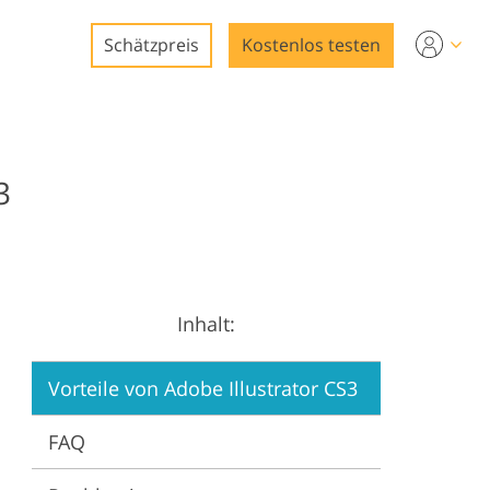
Schätzpreis
Kostenlos testen
3
ng
ng
Inhalt:
ung
Vorteile von Adobe Illustrator CS3
FAQ