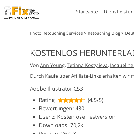
Startseite
Dienstleistu
FOUNDED IN 2003
Lightroom
Pho
Photo Retouching Services
>
Retouching Blog
>
Deu
Lightroom Presets
Photoshop-A
KOSTENLOS HERUNTERLAD
Komplette LR-Preset
Photoshop-P
Porträt-Retusche
Körpe
Sammlungen
Von
Ann Young
,
Tetiana Kostylieva
,
Jacquelin
Photoshop-
Günstige Presets
Überlageru
Durch Käufe über Affiliate-Links erhalten wir 
Mobile Kollektion
Photoshop-
Adobe Illustrator CS3
Komplette P
Sammlunge
KI-generie
Rating
(4.5/5)
Hochzeitsfotobearbeitung
Komplette P
Kl
Bewertungen: 430
Sammlung
Lizenz: Kostenlose Testversion
Downloads: 70,2k
Version: 26.0.3