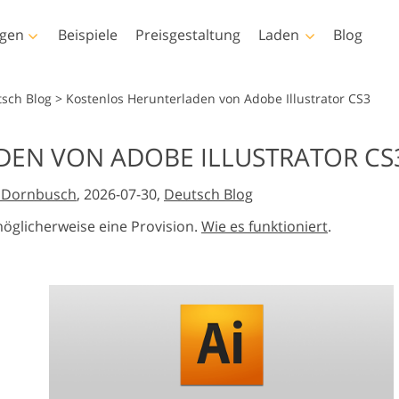
ngen
Beispiele
Preisgestaltung
Laden
Blog
toshop
Templates
Video
tsch Blog
>
Kostenlos Herunterladen von Adobe Illustrator CS3
ktionen
Alle Vorlagen
LUTs für die
EN VON ADOBE ILLUSTRATOR CS
Videobearbeitu
Immobilien-
insel
Marketing-Vorlagen
r-Retusche
Baby-Fotobearbeitung
Fotobearbeitu
Video-Overlays
e Dornbusch
, 2026-07-30,
Deutsch Blog
Valentinstagskarten
ngen
Hochzeitseinladungen
möglicherweise eine Provision.
Wie es funktioniert
.
Texturen
Baby-Dusche-Einladung
s-Aktionen-
n
rte Modelle für
Foto-Manipulation
Foto-Restaurier
s Overlays
eidung