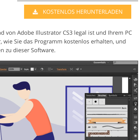
KOSTENLOS HERUNTERLADEN
Videobearbeitu
otobearbeitung
KI-Trainingsdaten
 von Adobe Illustrator CS3 legal ist und Ihrem PC
r, wie Sie das Programm kostenlos erhalten, und
en zu dieser Software.