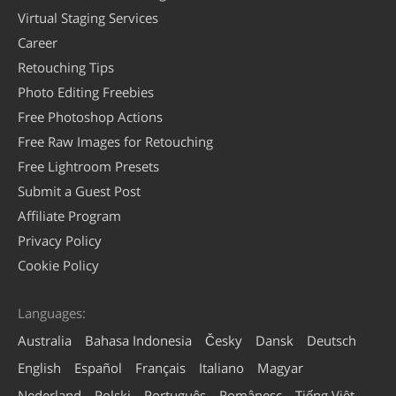
Virtual Staging Services
Career
Retouching Tips
Photo Editing Freebies
Free Photoshop Actions
Free Raw Images for Retouching
Free Lightroom Presets
Submit a Guest Post
Affiliate Program
Privacy Policy
Cookie Policy
Languages:
Australia
Bahasa Indonesia
Česky
Dansk
Deutsch
English
Español
Français
Italiano
Magyar
Nederland
Polski
Português
Românesc
Tiếng Việt