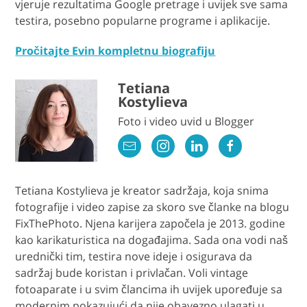
vjeruje rezultatima Google pretrage i uvijek sve sama
testira, posebno popularne programe i aplikacije.
Pročitajte Evin kompletnu biografiju
Tetiana
Kostylieva
Foto i video uvid u Blogger
Tetiana Kostylieva je kreator sadržaja, koja snima
fotografije i video zapise za skoro sve članke na blogu
FixThePhoto. Njena karijera započela je 2013. godine
kao karikaturistica na događajima. Sada ona vodi naš
urednički tim, testira nove ideje i osigurava da
sadržaj bude koristan i privlačan. Voli vintage
fotoaparate i u svim člancima ih uvijek upoređuje sa
modernim pokazujući da nije obavezno ulagati u