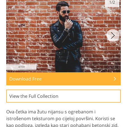
1/2
Download Free
View the Full Collection
Ova četka ima žutu nijansu s ogrebanom i
istrošenom teksturom po cijeloj površini. Koristi se
kao podloga, izgleda kao stari pohabani betonski zid.