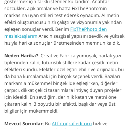
göstermek için farklı istemler kullandım. Anahtar
sözcükler, açıklamalar ve hatta FixThePhoto'nin
markasına uyan stilleri test ederek oynadım. AI metin
efekti oluşturucusu hızlı çalıştı ve vizyonumla yakından
eşleşen sonuçlar verdi. Benim
FixThePhoto den
meslektaşlarım
Aracın sezgisel yapısını sevdik ve yüksek
hızıyla harika sonuçlar üretmesinden memnun kaldık.
Neden Harika?
: Creative Fabrica yumuşak, parlak yazı
tiplerinden kalın, fütüristik stillere kadar çeşitli metin
efektleri sundu. Efektler özelleştirilebilir ve orijinaldi, bu
da bana kurcalamak için birçok seçenek verdi. Bazıları
markamla mükemmel bir şekilde eşleşirken, diğerleri
çarpıcı, dikkat çekici tasarımlara ihtiyaç duyan projeler
için idealdi. En sevdiğim, derinlik katan ve metni öne
çıkaran kalın, 3 boyutlu bir efektti, başlıklar veya üst
bilgiler için mükemmeldi.
Mevcut Sorunlar
: Bu
AI fotoğraf editörü
hızlı ve