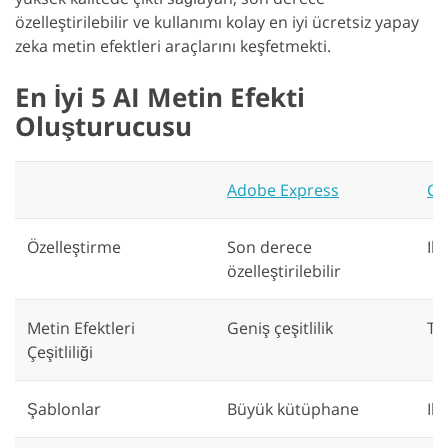
özelleştirilebilir ve kullanımı kolay en iyi ücretsiz yapay
zeka metin efektleri araçlarını keşfetmekti.
En İyi 5 AI Metin Efekti
Oluşturucusu
Adobe Express
Cr
Özelleştirme
Son derece
Il
özelleştirilebilir
Metin Efektleri
Geniş çeşitlilik
Te
Çeşitliliği
Şablonlar
Büyük kütüphane
Il