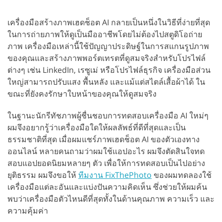
เครื่องมือสร้างภาพเฮดช็อต AI กลายเป็นหนึ่งในวิธีที่ง่ายที่สุด
ในการถ่ายภาพให้ดูเป็นมืออาชีพโดยไม่ต้องไปสตูดิโอถ่าย
ภาพ เครื่องมือเหล่านี้ใช้ปัญญาประดิษฐ์ในการสแกนรูปภาพ
ของคุณและสร้างภาพพอร์ตเทรตที่ดูสมจริงสำหรับโปรไฟล์
ต่างๆ เช่น LinkedIn, เรซูเม่ หรือโปรไฟล์ธุรกิจ เครื่องมือส่วน
ใหญ่สามารถปรับแสง พื้นหลัง และแม้แต่สไตล์เสื้อผ้าได้ ใน
ขณะที่ยังคงรักษาใบหน้าของคุณให้ดูสมจริง
ในฐานะนักรีทัชภาพผู้ชื่นชอบการทดสอบเครื่องมือ AI ใหม่ๆ
ผมจึงอยากรู้ว่าเครื่องมือใดให้ผลลัพธ์ที่ดีที่สุดและเป็น
ธรรมชาติที่สุด เมื่อผมแชร์ภาพเฮดช็อต AI ของตัวเองทาง
ออนไลน์ หลายคนถามว่าผมใช้แอปอะไร ผมจึงตัดสินใจทด
สอบแอปยอดนิยมหลายๆ ตัว เพื่อให้การทดสอบเป็นไปอย่าง
ยุติธรรม ผมจึงขอให้
ทีมงาน FixThePhoto
ของผมทดลองใช้
เครื่องมือแต่ละอันและแบ่งปันความคิดเห็น ซึ่งช่วยให้ผมค้น
พบว่าเครื่องมือตัวไหนดีที่สุดทั้งในด้านคุณภาพ ความเร็ว และ
ความคุ้มค่า