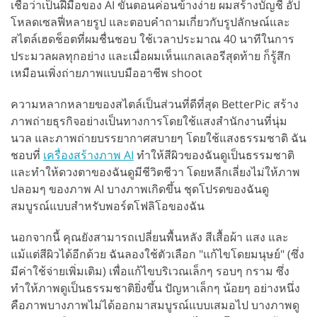
เชื่อว่าเป็นฝีมือของ AI ขั้นตอนค่อนข้างง่าย ผมสร้างบัญชี อัป
โหลดเซลฟี่หลายรูป และตอบคำถามเกี่ยวกับรูปลักษณ์และ
สไตล์เฮดช็อตที่ผมชื่นชอบ ใช้เวลาประมาณ 40 นาทีในการ
ประมวลผลทุกอย่าง และเมื่อผมเห็นแกลเลอรีสุดท้าย ก็รู้สึก
เหมือนเพิ่งถ่ายภาพแบบมืออาชีพ shoot
ความหลากหลายของสไตล์เป็นส่วนที่ดีที่สุด BetterPic สร้าง
ภาพถ่ายธุรกิจอย่างเป็นทางการโดยใช้แสงสำนักงานที่นุ่ม
นวล และภาพถ่ายบรรยากาศสบายๆ โดยใช้แสงธรรมชาติ ฉัน
ชอบที่
เครื่องสร้างภาพ AI
ทำให้สีผิวของฉันดูเป็นธรรมชาติ
และทำให้ดวงตาของฉันดูมีชีวิตชีวา โดยหลีกเลี่ยงไม่ให้ภาพ
ปลอมๆ ของภาพ AI บางภาพเกิดขึ้น ชุดโปรดของฉันดู
สมบูรณ์แบบสำหรับพอร์ตโฟลิโอของฉัน
นอกจากนี้ คุณยังสามารถเปลี่ยนพื้นหลัง สีเสื้อผ้า แสง และ
แม้แต่สีผิวได้อีกด้วย ฉันลองใช้ตัวเลือก "แก้ไขโดยมนุษย์" (ซึ่ง
มีค่าใช้จ่ายเพิ่มเติม) เพื่อแก้ไขบริเวณเล็กๆ รอบๆ กราม ซึ่ง
ทำให้ภาพดูเป็นธรรมชาติยิ่งขึ้น ปัญหาเล็กๆ น้อยๆ อย่างหนึ่ง
คือภาพบางภาพไม่ได้ออกมาสมบูรณ์แบบเสมอไป บางภาพดู