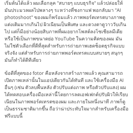
เริ่มต้นได้แล้ว ผมเลือกลุค "สบายๆ แบบธุรกิจ" แล้วปล่อยให้
มันประมวลผลไปพลางๆ ระหว่างที่ชงกาแฟ พอกลับมา "AI
photoshoot" ของผมก็พร้อมแล้ว ภาพพอร์ตเทรตบางภาพดู
แต่งเติมมากเกินไป ผิวเนียนเป็นพิเศษ และดวงตาดูวาววับเกิน
ไป แต่ก็มีอย่างน้อยสิบภาพที่ผมอยากโพสต์ลงโซเชียลมีเดีย
หรือใช้เป็นภาพขนาดย่อ YouTube ในความคิดของผม มัน
ไม่ใช่ตัวเลือกที่ดีที่สุดสำหรับการถ่ายภาพเฮดช็อตธุรกิจแบบ
จริงจัง แต่สำหรับการถ่ายภาพพอร์ตเทรตแบบสบายๆ สนุกๆ
มันก็ทำได้ดีทีเดียว
ข้อดีที่สุดของ fotor คือหลังจากสร้างภาพแล้ว คุณสามารถ
เปิดภาพเหล่านั้นในแอปเดียวกันได้ทันที และใช้เครื่องมือ AI
อื่นๆ (เช่น ตัวลบพื้นหลัง ตัวปรับแต่งภาพ หรือตัวปรับแสง) ผม
ได้ทดสอบเครื่องมือเหล่านี้โดยการลดเอฟเฟกต์ปรับผิวให้เรียบ
เนียนในภาพพอร์ตเทรตของผม และภายในหนึ่งนาที ภาพก็ดู
เป็นธรรมชาติมากขึ้น ถือว่าน่าประทับใจมากสำหรับเครื่องมือ
ฟรีแบบนี้