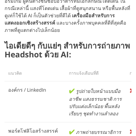
อรัมเกม ผู้คนต่างชื่นชอบอวาตาร์ที่มีเอกลักษณ์โดดเด่น ใน
กรณีเหล่านี้ แสงที่โดดเด่น เสื้อผ้าที่ดูสนุกสนาน หรือพื้นหลังที่
ดูเท่ก็ใช้ได้ AI ก็เป็นตัวช่วยที่ดีได้
เครื่องมือสำหรับการ
แสดงออกเชิงสร้างสรรค์
และบางครั้งภาพบุคคลที่ดีที่สุดคือ
ภาพที่ดูแตกต่างไปเล็กน้อย
ไอเดียดีๆ กับแย่ๆ สำหรับการถ่ายภาพ
Headshot ด้วย AI:
แนวคิด
การแจ้งเตือนที่ดี
การ
องค์กร / LinkedIn
✔️
❌
รูปถ่ายใบหน้าแบบมือ
อาชีพ แสงธรรมชาติ การ
ปรับแต่งเล็กน้อย พื้นหลัง
เรียบๆ ชุดทำงานลำลอง
พอร์ตโฟลิโอสร้างสรรค์
✔️
❌
ภาพถ่ายบรรณาธิการ