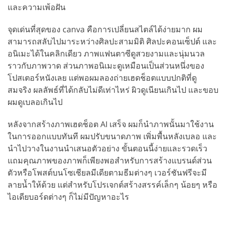
และความเพ้อฝัน
จุดเด่นที่สุดของ canva คือการเปลี่ยนสไตล์ได้ง่ายมาก ผม
สามารถสลับไปมาระหว่างศิลปะสามมิติ ศิลปะคอนเซ็ปต์ และ
อนิเมะได้ในคลิกเดียว ภาพแฟนตาซีดูสวยงามและนุ่มนวล
ราวกับภาพวาด ส่วนภาพอนิเมะดูเหมือนเป็นส่วนหนึ่งของ
โปสเตอร์หนังเลย แต่พอผมลองถ่ายเฮดช็อตแบบปกติที่ดู
สมจริง ผลลัพธ์ที่ได้กลับไม่ดีเท่าไหร่ ผิวดูเนียนเกินไป และขอบ
ผมดูเบลอเกินไป
หลังจากสร้างภาพเฮดช็อต AI เสร็จ ผมก็นำภาพนั้นมาใช้งาน
ในการออกแบบทันที ผมปรับขนาดภาพ เพิ่มพื้นหลังเบลอ และ
นำไปวางในงานนำเสนอตัวอย่าง ขั้นตอนนี้ง่ายและรวดเร็ว
แถมคุณภาพของภาพก็เพียงพอสำหรับการสร้างแบรนด์ส่วน
ตัวหรือโพสต์บนโซเชียลมีเดียตามธีมต่างๆ เวอร์ชันฟรีจะมี
ลายน้ำให้ด้วย แต่สำหรับโปรเจกต์สร้างสรรค์เล็กๆ น้อยๆ หรือ
ไอเดียบอร์ดต่างๆ ก็ไม่มีปัญหาอะไร