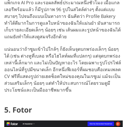
แพ็กเกจ AI Pro และรอผลลัพธ์ประมาณหนึ่งชั่วโมง เมื่อแกล
เลอรีพร้อมแล้ว ก็มีรูปภาพ 96 รูปในสไตล์ต่างๆ ตั้งแต่แบบ
สบายๆ ไปจนถึงแบบเป็นทางการ ฉันคิดว่า Profile Bakery
ทำได้ดีมากในการดูแลใบหน้าของฉันให้แม่นยำ มันสามารถ
เก็บรายละเอียดเล็กๆ น้อยๆ เช่น เส้นผมและรูปหน้าของฉันได้
แถมยังทำให้แสงดูสมจริงอีกด้วย
แน่นอนว่าถ้าซูมเข้าไปใกล้ๆ ก็ยังเห็นจุดบกพร่องเล็กๆ น้อยๆ
ได้ (เช่น ต่างหูที่เบลอ หรือไฮไลท์ผมที่แปลกๆ) แต่จุดบกพร่อง
เหล่านี้เล็กมาก และไม่เป็นปัญหาอะไร โดยเฉพาะรูปโปรไฟล์
ออนไลน์ที่รูปมีขนาดเล็ก อีกหนึ่งฟีเจอร์ที่ผมชอบคือเทมเพลต
CV ฟรีที่แสดงรูปถ่ายเฮดช็อตใหม่ของคุณในเรซูเม่ แม้จะเป็น
ส่วนเสริมเล็กๆ น้อยๆ แต่ทำให้ประสบการณ์โดยรวมดูมี
ประโยชน์และเป็นมืออาชีพมากขึ้น
5. Fotor