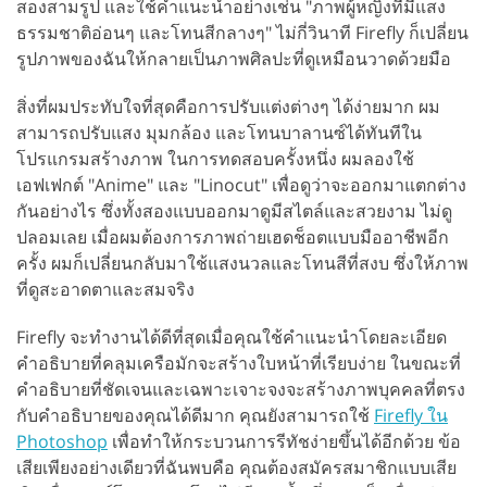
สองสามรูป และใช้คำแนะนำอย่างเช่น "ภาพผู้หญิงที่มีแสง
ธรรมชาติอ่อนๆ และโทนสีกลางๆ" ไม่กี่วินาที Firefly ก็เปลี่ยน
รูปภาพของฉันให้กลายเป็นภาพศิลปะที่ดูเหมือนวาดด้วยมือ
สิ่งที่ผมประทับใจที่สุดคือการปรับแต่งต่างๆ ได้ง่ายมาก ผม
สามารถปรับแสง มุมกล้อง และโทนบาลานซ์ได้ทันทีใน
โปรแกรมสร้างภาพ ในการทดสอบครั้งหนึ่ง ผมลองใช้
เอฟเฟกต์ "Anime" และ "Linocut" เพื่อดูว่าจะออกมาแตกต่าง
กันอย่างไร ซึ่งทั้งสองแบบออกมาดูมีสไตล์และสวยงาม ไม่ดู
ปลอมเลย เมื่อผมต้องการภาพถ่ายเฮดช็อตแบบมืออาชีพอีก
ครั้ง ผมก็เปลี่ยนกลับมาใช้แสงนวลและโทนสีที่สงบ ซึ่งให้ภาพ
ที่ดูสะอาดตาและสมจริง
Firefly จะทำงานได้ดีที่สุดเมื่อคุณใช้คำแนะนำโดยละเอียด
คำอธิบายที่คลุมเครือมักจะสร้างใบหน้าที่เรียบง่าย ในขณะที่
คำอธิบายที่ชัดเจนและเฉพาะเจาะจงจะสร้างภาพบุคคลที่ตรง
กับคำอธิบายของคุณได้ดีมาก คุณยังสามารถใช้
Firefly ใน
Photoshop
เพื่อทำให้กระบวนการรีทัชง่ายขึ้นได้อีกด้วย ข้อ
เสียเพียงอย่างเดียวที่ฉันพบคือ คุณต้องสมัครสมาชิกแบบเสีย