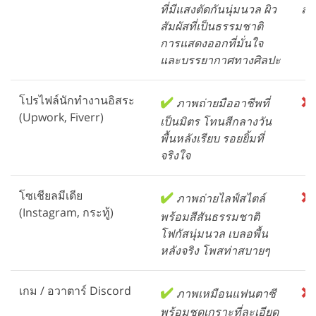
ที่มีแสงตัดกันนุ่มนวล ผิว
สร้
สัมผัสที่เป็นธรรมชาติ
การแสดงออกที่มั่นใจ
และบรรยากาศทางศิลปะ
โปรไฟล์นักทำงานอิสระ
✔️
❌
ภาพถ่ายมืออาชีพที่
(Upwork, Fiverr)
เป็นมิตร โทนสีกลางวัน
พื้นหลังเรียบ รอยยิ้มที่
จริงใจ
โซเชียลมีเดีย
✔️
❌
ภาพถ่ายไลฟ์สไตล์
(Instagram, กระทู้)
พร้อมสีสันธรรมชาติ
โฟกัสนุ่มนวล เบลอพื้น
หลังจริง โพสท่าสบายๆ
เกม / อวาตาร์ Discord
✔️
❌
ภาพเหมือนแฟนตาซี
พร้อมชุดเกราะที่ละเอียด