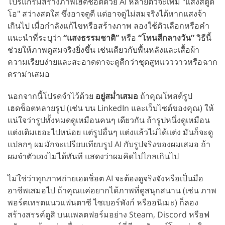
โปรแกรมสร้างภาพเฮดช็อตด้วย AI หลายตัวจะเพิ่ม "แสงสตูดิ
โอ" สว่างสดใส ซึ่งอาจดูดี แต่อาจดูไม่สมจริงได้หากแสงจ้า
เกินไป เมื่อกำลังแก้ไขหรือสร้างภาพ ลองใช้ตัวเลือกหรือคำ
แนะนำที่ระบุว่า
“แสงธรรมชาติ”
หรือ
“โทนสีกลางวัน”
วิธีนี้
ช่วยให้ภาพดูสมจริงยิ่งขึ้น เช่นเดียวกับพื้นหลังและเสื้อผ้า
ความเรียบง่ายและสะอาดตาจะดูดีกว่าชุดสูทแวววาวหรือฉาก
ดราม่าเสมอ
นอกจากนี้โปรดจำไว้ด้วย
อยู่สม่ำเสมอ
ถ้าคุณโพสต์รูป
เฮดช็อตหลายรูป (เช่น บน LinkedIn และเว็บไซต์ของคุณ) ให้
แน่ใจว่ารูปทั้งหมดดูเหมือนคนๆ เดียวกัน ถ้ารูปหนึ่งดูเหมือน
แต่งเติมเยอะไปหน่อย แต่รูปอื่นๆ แต่งแล้วไม่ได้แต่ง มันก็จะดู
แปลกๆ ผมมักจะเปรียบเทียบรูป AI กับรูปจริงของผมเสมอ ถ้า
ผมจำตัวเองไม่ได้ทันที แสดงว่าผมคิดไปไกลเกินไป
ไม่ใช่ว่าทุกภาพถ่ายเฮดช็อต AI จะต้องดูจริงจังหรือเป็นมือ
อาชีพเสมอไป ถ้าคุณแค่อยากได้ภาพที่ดูสนุกสนาน (เช่น ภาพ
พอร์ตเทรตแนวแฟนตาซี ไซเบอร์พังก์ หรืออนิเมะ) ก็ลอง
สร้างสรรค์ดูสิ บนแพลตฟอร์มอย่าง Steam, Discord หรือฟ