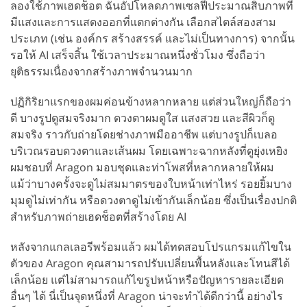
ลองใช้ภาพเฮดช็อต ฉันอัปโหลดภาพเซลฟี่ประมาณสิบภาพที่
มีแสงและการแสดงออกที่แตกต่างกัน เลือกสไตล์สองสาม
ประเภท (เช่น องค์กร สร้างสรรค์ และไม่เป็นทางการ) จากนั้น
รอให้ AI เสร็จสิ้น ใช้เวลาประมาณหนึ่งชั่วโมง ซึ่งถือว่า
ยุติธรรมเนื่องจากสร้างภาพจำนวนมาก
ปฏิกิริยาแรกของผมค่อนข้างหลากหลาย แต่ส่วนใหญ่ก็ถือว่า
ดี บางรูปดูสมจริงมาก ดวงตาผมดูใส แสงสวย และสีผิวก็ดู
สมจริง ราวกับถ่ายโดยช่างภาพมืออาชีพ แต่บางรูปก็เบลอ
บริเวณรอบดวงตาและเส้นผม โดยเฉพาะฉากหลังที่ดูยุ่งเหยิง
ผมชอบที่ Aragon มอบชุดและท่าโพสที่หลากหลายให้ผม
แม้ว่าบางครั้งจะดูไม่สมมาตรของใบหน้าเท่าไหร่ รอยยิ้มบาง
มุมดูไม่เท่ากัน หรือดวงตาดูไม่เข้ากันเล็กน้อย ซึ่งเป็นเรื่องปกติ
สำหรับภาพถ่ายเฮดช็อตที่สร้างโดย AI
หลังจากแกลเลอรีพร้อมแล้ว ผมได้ทดสอบโปรแกรมแก้ไขใน
ตัวของ Aragon คุณสามารถปรับเปลี่ยนพื้นหลังและโทนสีได้
เล็กน้อย แต่ไม่สามารถแก้ไขรูปหน้าหรือปัญหารายละเอียด
อื่นๆ ได้ นี่เป็นจุดหนึ่งที่ Aragon น่าจะทำได้ดีกว่านี้ อย่างไร