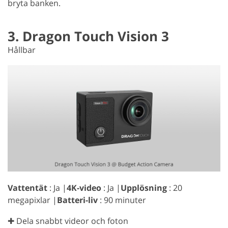
bryta banken.
3. Dragon Touch Vision 3
Hållbar
Vattentät
: Ja |
4K-video
: Ja |
Upplösning
: 20
megapixlar |
Batteri-liv
: 90 minuter
✚ Dela snabbt videor och foton