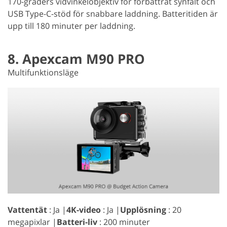
170-graders vidvinkelobjektiv för förbättrat synfält och
USB Type-C-stöd för snabbare laddning. Batteritiden är
upp till 180 minuter per laddning.
8. Apexcam M90 PRO
Multifunktionsläge
Vattentät
: Ja |
4K-video
: Ja |
Upplösning
: 20
megapixlar |
Batteri-liv
: 200 minuter