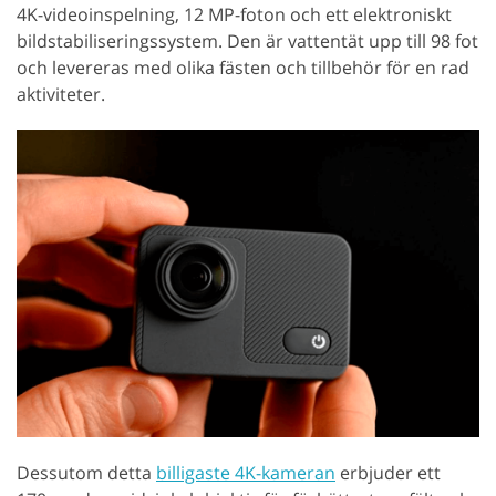
4K-videoinspelning, 12 MP-foton och ett elektroniskt
bildstabiliseringssystem. Den är vattentät upp till 98 fot
och levereras med olika fästen och tillbehör för en rad
aktiviteter.
Dessutom detta
billigaste 4K-kameran
erbjuder ett