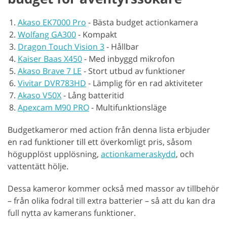
Akaso EK7000 Pro
-
Bästa budget actionkamera
Wolfang GA300
-
Kompakt
Dragon Touch Vision 3
-
Hållbar
Kaiser Baas X450
-
Med inbyggd mikrofon
Akaso Brave 7 LE
-
Stort utbud av funktioner
Vivitar DVR783HD
-
Lämplig för en rad aktiviteter
Akaso V50X
-
Lång batteritid
Apexcam M90 PRO
-
Multifunktionsläge
Budgetkameror med action från denna lista erbjuder
en rad funktioner till ett överkomligt pris, såsom
högupplöst upplösning,
actionkameraskydd
, och
vattentätt hölje.
Dessa kameror kommer också med massor av tillbehör
– från olika fodral till extra batterier – så att du kan dra
full nytta av kamerans funktioner.