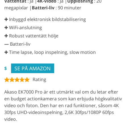
Vattentät
: Ja |
4K-video
: Ja |
Upplösning
: 20
megapixlar |
Batteri-liv
: 90 minuter
✚ Inbyggd elektronisk bildstabilisering
✚ WiFi-anslutning
✚ Robust vattentätt hölje
—
Batteri-liv
✚ Time lapse, loop inspelning, slow motion
SE PÅ AMAZON
$
Rating
Akaso EK7000 Pro är ett utmärkt val om du letar efter
en budget actionkamera som kan erbjuda högkvalitativ
video och foton. Den har en rad funktioner, såsom 4K
30fps UHD-videoinspelning, 2,6K 30fps/1080P 60fps
video.