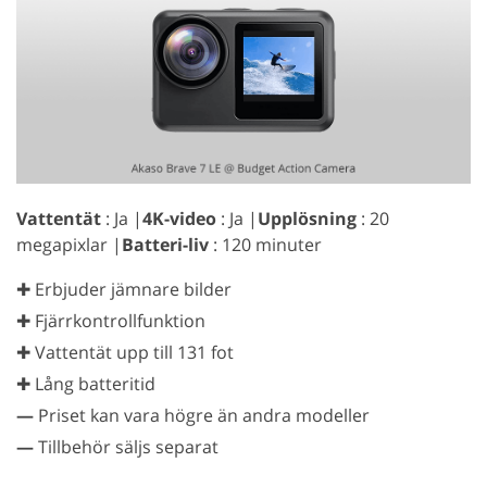
Vattentät
: Ja |
4K-video
: Ja |
Upplösning
: 20
megapixlar |
Batteri-liv
: 120 minuter
✚ Erbjuder jämnare bilder
✚ Fjärrkontrollfunktion
✚ Vattentät upp till 131 fot
✚ Lång batteritid
—
Priset kan vara högre än andra modeller
—
Tillbehör säljs separat