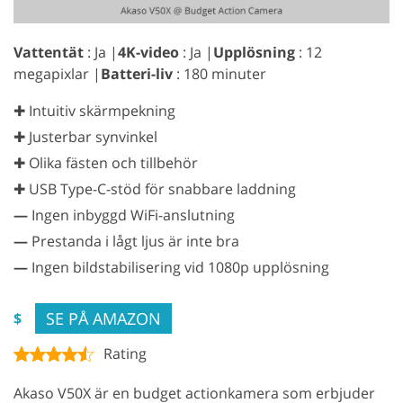
Vattentät
: Ja |
4K-video
: Ja |
Upplösning
: 12
megapixlar |
Batteri-liv
: 180 minuter
✚ Intuitiv skärmpekning
✚ Justerbar synvinkel
✚ Olika fästen och tillbehör
✚ USB Type-C-stöd för snabbare laddning
—
Ingen inbyggd WiFi-anslutning
—
Prestanda i lågt ljus är inte bra
—
Ingen bildstabilisering vid 1080p upplösning
SE PÅ AMAZON
$
Rating
Akaso V50X är en budget actionkamera som erbjuder