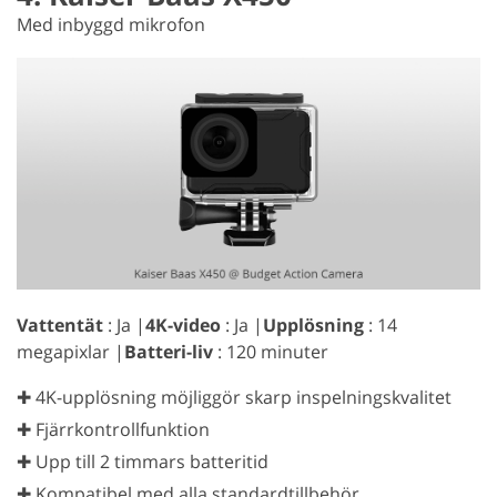
Med inbyggd mikrofon
Vattentät
: Ja |
4K-video
: Ja |
Upplösning
: 14
megapixlar |
Batteri-liv
: 120 minuter
✚ 4K-upplösning möjliggör skarp inspelningskvalitet
✚ Fjärrkontrollfunktion
✚ Upp till 2 timmars batteritid
✚ Kompatibel med alla standardtillbehör