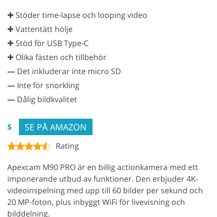
✚ Stöder time-lapse och looping video
✚ Vattentätt hölje
✚ Stöd för USB Type-C
✚ Olika fästen och tillbehör
—
Det inkluderar inte micro SD
—
Inte för snorkling
—
Dålig bildkvalitet
SE PÅ AMAZON
$
Rating
Apexcam M90 PRO är en billig actionkamera med ett
imponerande utbud av funktioner. Den erbjuder 4K-
videoinspelning med upp till 60 bilder per sekund och
20 MP-foton, plus inbyggt WiFi för livevisning och
bilddelning.