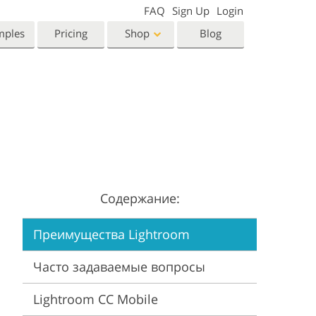
FAQ
Sign Up
Login
mples
Pricing
Shop
Blog
Templates
Video
Templates
LUTs for Video Editing
eting Templates
Video Overlays
orn Photo Editing
High End Retouching
ntine’s Day Cards
ing Invitations
Содержание:
 Shower Invitation
Преимущества Lightroom
oto Manipulation
Photo Restoration
Часто задаваемые вопросы
Lightroom CC Mobile