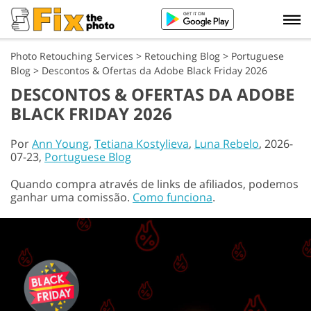
Photo Retouching Services
>
Retouching Blog
>
Portuguese
Blog
>
Descontos & Ofertas da Adobe Black Friday 2026
DESCONTOS & OFERTAS DA ADOBE
BLACK FRIDAY 2026
Por
Ann Young
,
Tetiana Kostylieva
,
Luna Rebelo
, 2026-
07-23,
Portuguese Blog
Quando compra através de links de afiliados, podemos
ganhar uma comissão.
Como funciona
.