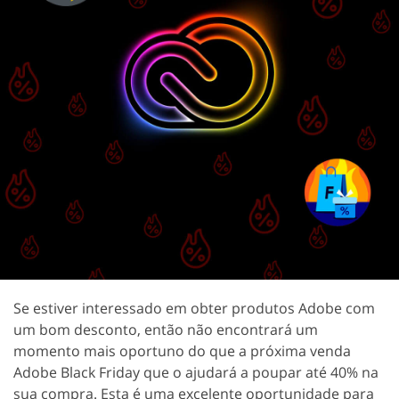
Se estiver interessado em obter produtos Adobe com
um bom desconto, então não encontrará um
momento mais oportuno do que a próxima venda
Adobe Black Friday que o ajudará a poupar até 40% na
sua compra. Esta é uma excelente oportunidade para