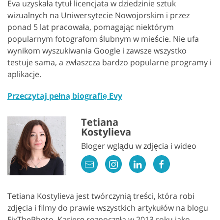
Eva uzyskała tytuł licencjata w dziedzinie sztuk
wizualnych na Uniwersytecie Nowojorskim i przez
ponad 5 lat pracowała, pomagając niektórym
popularnym fotografom ślubnym w mieście. Nie ufa
wynikom wyszukiwania Google i zawsze wszystko
testuje sama, a zwłaszcza bardzo popularne programy i
aplikacje.
Przeczytaj pełną biografię Evy
Tetiana
Kostylieva
Bloger wglądu w zdjęcia i wideo
Tetiana Kostylieva jest twórczynią treści, która robi
zdjęcia i filmy do prawie wszystkich artykułów na blogu
FixThePhoto. Karierę rozpoczęła w 2013 roku jako