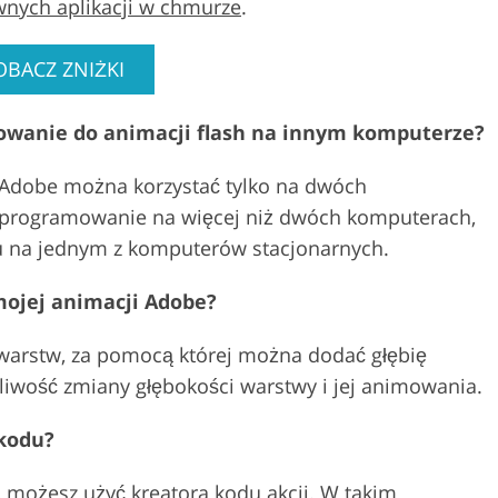
wnych aplikacji w chmurze
.
OBACZ ZNIŻKI
wanie do animacji flash na innym komputerze?
 Adobe można korzystać tylko na dwóch
 oprogramowanie na więcej niż dwóch komputerach,
u na jednym z komputerów stacjonarnych.
mojej animacji Adobe?
arstw, za pomocą której można dodać głębię
liwość zmiany głębokości warstwy i jej animowania.
 kodu?
, możesz użyć kreatora kodu akcji. W takim