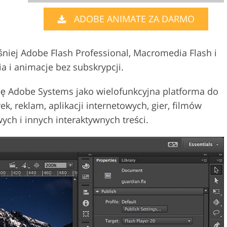
ADOBE ANIMATE ZA DARMO
Usługi edycji wideo
 biżuterii
Dane Treningowe AI
iej Adobe Flash Professional, Macromedia Flash i
a i animacje bez subskrypcji.
mę Adobe Systems jako wielofunkcyjna platforma do
k, reklam, aplikacji internetowych, gier, filmów
ych i innych interaktywnych treści.