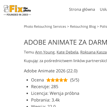
Strona główna
Usł
FOUNDED IN 2003
Lightroom
Photo
Photo Retouching Services
>
Retouching Blog
>
Poli
Ustawienia Lightroom
Akcje Photosho
ADOBE ANIMATE ZA DAR
Całe kolekcje ustawień
Pędzle Photosh
Usługi retuszu w głowę
Retusz c
wstępnych LR
Temu
Ann Young
,
Kate Debela
,
Roksana Kasza
Nakładki Photo
Najlepsza oferta Presets
Tekstury Photo
Kupując za pośrednictwem linków partnerskic
Kolekcja mobilna
Ps Akcje Całe ko
Adobe Animate 2026 (22.0)
Ps Nakładki Całe
Modele o
Usługi edycji zdjęć
Ocena
(5/5)
generowan
ślubnych
sztuczną int
Recenzje: 285
Licencja: Wersja próbna
Pobrania: 3.4k
Wersja: 22.0