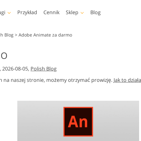
ugi
Przykład
Cennik
Sklep
Blog
shop
Templates
Video
sh Blog
>
Adobe Animate za darmo
pa
Szablony
Profesjonalny LUTs
MO
Retusz zdjęć dla dzieci
Usługi edycji zdjęć
op
Szablony marketingowe
Nakładki wideo
iała
Usługi
nieruchomości
, 2026-08-05,
Polish Blog
shopa
Kartki walentynkowe
shopa
Zaproszenia ślubne
h na naszej stronie, możemy otrzymać prowizję.
Jak to dział
lekcje
Zaproszenie na urodziny
dla dzieci
 Kolekcje
dzieży
Usługi manipulacji
e przez
Foto Przywracanie Usłu
obrazem
eligencję