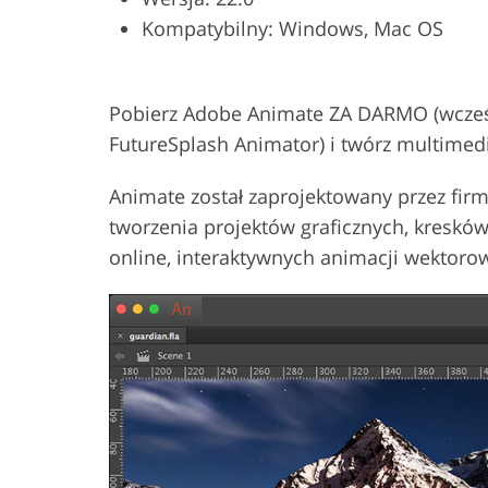
Kompatybilny: Windows, Mac OS
Usługi retuszu produktów
Usługi retuszu
Pobierz Adobe Animate ZA DARMO (wcześn
FutureSplash Animator) i twórz multimedi
Animate został zaprojektowany przez fir
tworzenia projektów graficznych, kreskówe
online, interaktywnych animacji wektorow