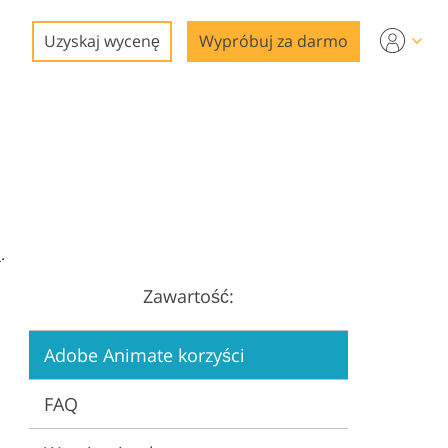
Uzyskaj wycenę
Wypróbuj za darmo
a
.
Zawartość:
gi
Adobe Animate korzyści
FAQ